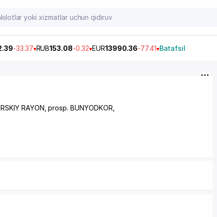
2.39
-33.37
RUB
153.08
-0.32
EUR
13990.36
-77.41
Batafsil
RSKIY RAYON
,
prosp. BUNYODKOR
,