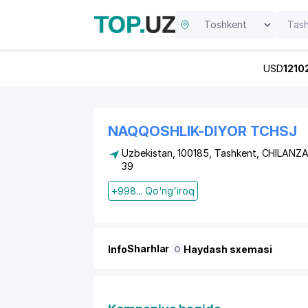
USD
1210
NAQQOSHLIK-DIYOR TCHSJ
Uzbekistan, 100185, Tashkent,
CHILANZA
39
+998... Qo'ng'iroq
Sharhlar
Info
Haydash sxemasi
0