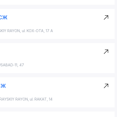
ЧСЖ
KIY RAYON
,
ul. KOX-OTA
, 17 A
USABAD-11, 47
СЖ
RAYSKIY RAYON
, ul. RAKAT, 14