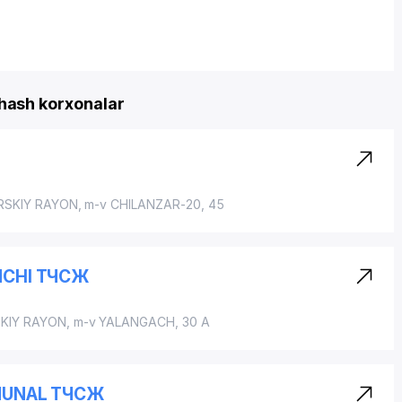
ash korxonalar
RSKIY RAYON
, m-v CHILANZAR-20, 45
NCHI ТЧСЖ
KIY RAYON
, m-v YALANGACH, 30 A
MMUNAL ТЧСЖ