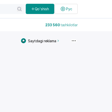
Qo'shish
Рус
233 560
tashkilotlar
Saytdagi reklama