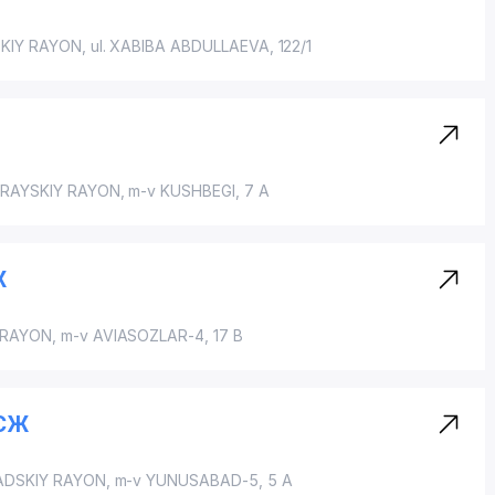
KIY RAYON
,
ul. XABIBA ABDULLAEVA
, 122/1
RAYSKIY RAYON
, m-v KUSHBEGI, 7 A
Ж
 RAYON
,
m-v AVIASOZLAR-4
, 17 B
ЧСЖ
DSKIY RAYON
, m-v YUNUSABAD-5, 5 A