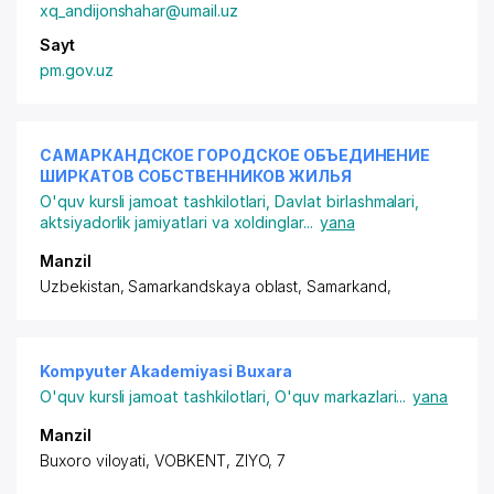
xq_andijonshahar@umail.uz
Sayt
pm.gov.uz
САМАРКАНДСКОЕ ГОРОДСКОЕ ОБЪЕДИНЕНИЕ
ШИРКАТОВ СОБСТВЕННИКОВ ЖИЛЬЯ
O'quv kursli jamoat tashkilotlari
,
Davlat birlashmalari,
aktsiyadorlik jamiyatlari va xoldinglar
...
yana
Manzil
Uzbekistan, Samarkandskaya oblast, Samarkand,
Kompyuter Akademiyasi Buxara
O'quv kursli jamoat tashkilotlari
,
O'quv markazlari
...
yana
Manzil
Buxoro viloyati, VOBKENT, ZIYO, 7