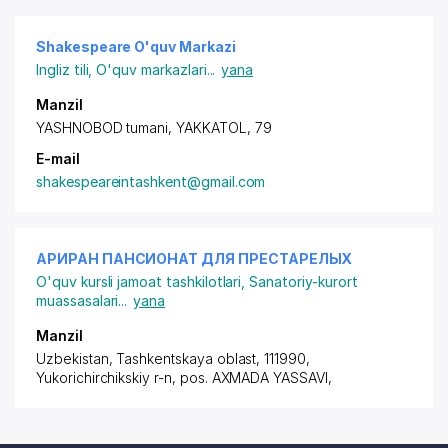
Shakespeare O'quv Markazi
Ingliz tili
,
O'quv markazlari
...
yana
Manzil
YASHNOBOD tumani, YAKKATOL, 79
E-mail
shakespeareintashkent@gmail.com
АРИРАН ПАНСИОНАТ ДЛЯ ПРЕСТАРЕЛЫХ
O'quv kursli jamoat tashkilotlari
,
Sanatoriy-kurort
muassasalari
...
yana
Manzil
Uzbekistan, Tashkentskaya oblast, 111990,
Yukorichirchikskiy r-n,
pos. AXMADA YASSAVI
,