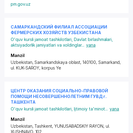
pm.gov.uz
САМАРКАНДСКИЙ ФИЛИАЛ АССОЦИАЦИИ
ФЕРМЕРСКИХ ХОЗЯЙСТВ УЗБЕКИСТАНА
O'quv kursli jamoat tashkilotlari
,
Davlat birlashmalari,
aktsiyadorlik jamiyatlari va xoldinglar
...
yana
Manzil
Uzbekistan, Samarkandskaya oblast, 140100, Samarkand,
ul. KUK-SAROY
, korpus Ye
ЦЕНТР ОКАЗАНИЯ СОЦИАЛЬНО-ПРАВОВОЙ
ПОМОЩИ НЕСОВЕРШЕННОЛЕТНИМ ГУВД г.
ТАШКЕНТА
O'quv kursli jamoat tashkilotlari
,
Ijtimoiy ta'minot
...
yana
Manzil
Uzbekistan, Tashkent,
YUNUSABADSKIY RAYON
,
ul.
XUSHNAVO
, 102