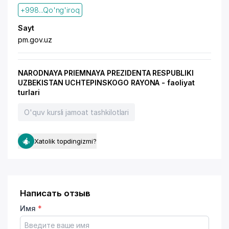
+998...Qo'ng'iroq
Sayt
pm.gov.uz
NARODNAYA PRIEMNAYA PREZIDENTA RESPUBLIKI
UZBEKISTAN UCHTEPINSKOGO RAYONA - faoliyat
turlari
O'quv kursli jamoat tashkilotlari
Xatolik topdingizmi?
Написать отзыв
Имя
*