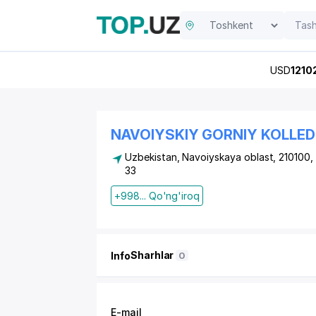
USD
1210
NAVOIYSKIY GORNIY KOLLED
Uzbekistan, Navoiyskaya oblast, 210100,
33
+998... Qo'ng'iroq
Sharhlar
Info
0
E-mail