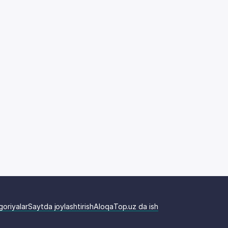
goriyalar
Saytda joylashtirish
Aloqa
Top.uz da ish