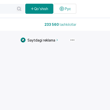
Qo'shish
Рус
233 560
tashkilotlar
Saytdagi reklama