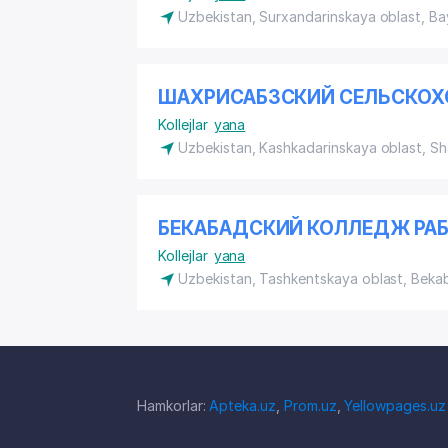
Uzbekistan, Surxandarinskaya oblast, B
ШАХРИСАБЗСКИЙ СЕЛЬСКО
Kollejlar
yana
Uzbekistan, Kashkadarinskaya oblast, S
БЕКАБАДСКИЙ КОЛЛЕДЖ РА
Kollejlar
yana
Uzbekistan, Tashkentskaya oblast, Bek
Hamkorlar:
Apteka.uz
,
Prom.uz
,
Yellowpages.uz