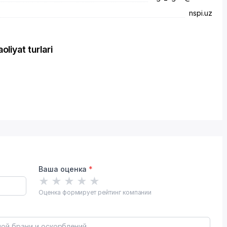
nspi.uz
iyat turlari
Ваша оценка
*
★
★
★
★
★
Оценка формирует рейтинг компании