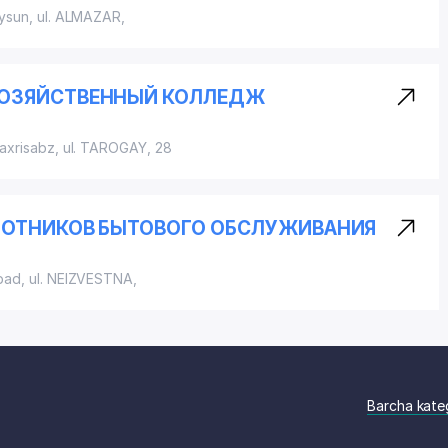
aysun,
ul. ALMAZAR
,
ХОЗЯЙСТВЕННЫЙ КОЛЛЕДЖ
haxrisabz,
ul. TAROGAY
, 28
БОТНИКОВ БЫТОВОГО ОБСЛУЖИВАНИЯ
abad,
ul. NEIZVESTNA
,
Barcha kate