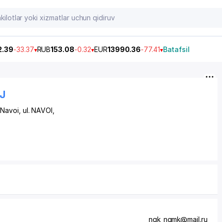
2.39
-33.37
RUB
153.08
-0.32
EUR
13990.36
-77.41
Batafsil
J
 Navoi,
ul. NAVOI
,
ngk_ngmk@mail.ru