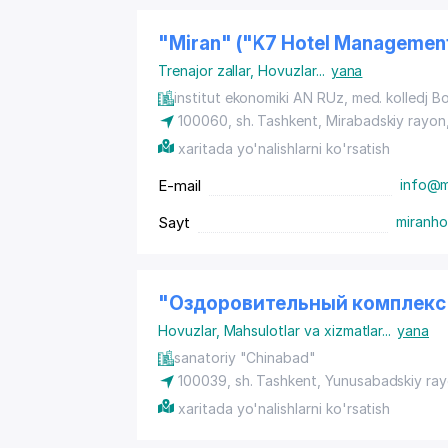
"Miran" ("K7 Hotel Manageme
Trenajor zallar
,
Hovuzlar
...
yana
institut ekonomiki AN RUz, med. kolledj 
100060,
sh. Tashkent
,
Mirabadskiy rayon
xaritada yo'nalishlarni ko'rsatish
E-mail
info@m
Sayt
miranho
"Оздоровительный комплекс"
Hovuzlar
,
Mahsulotlar va xizmatlar
...
yana
sanatoriy "Chinabad"
100039,
sh. Tashkent
,
Yunusabadskiy ra
xaritada yo'nalishlarni ko'rsatish