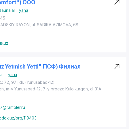
Comfort") OOO
saunalar
...
yana
145
ADSKIY RAYON
, ul. SADIKA AZIMOVA, 68
us.uz
uz Yetmish Yetti" ПСФ) Филиал
ar
...
yana
: 72, 97 i dr. (Yunusabad-12)
on
, m-v Yunusabad-12, 7-y
proezd Kulolkurgon
, d. 31A
7@rambler.ru
idok.uz/org/119403