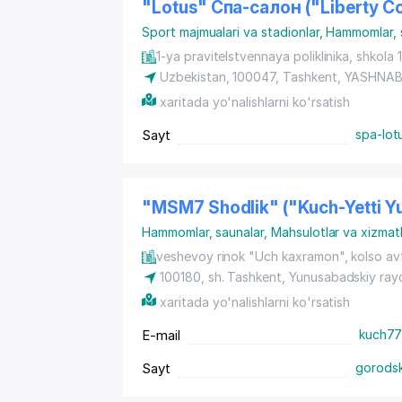
"Lotus" Спа-салон ("Liberty 
Sport majmualari va stadionlar
,
Hammomlar, 
1-ya pravitelstvennaya poliklinika, shkola 
Uzbekistan, 100047,
Tashkent
,
YASHNAB
xaritada yo'nalishlarni ko'rsatish
Sayt
spa-lot
"MSM7 Shodlik" ("Kuch-Yetti Y
Hammomlar, saunalar
,
Mahsulotlar va xizmatl
veshevoy rinok "Uch kaxramon", kolso avt.
100180,
sh. Tashkent
,
Yunusabadskiy ray
xaritada yo'nalishlarni ko'rsatish
E-mail
kuch77
Sayt
gorodsk