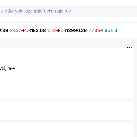
2.39
-33.37
RUB
153.08
-0.32
EUR
13990.36
-77.41
Batafsil
yul,
m-v