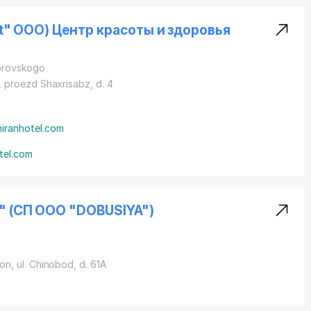
nt" ООО) Центр красоты и здоровья
Borovskogo
,
proezd Shaxrisabz
, d. 4
iranhotel.com
tel.com
 (СП ООО "DOBUSIYA")
yon
,
ul. Chinobod
, d. 61A