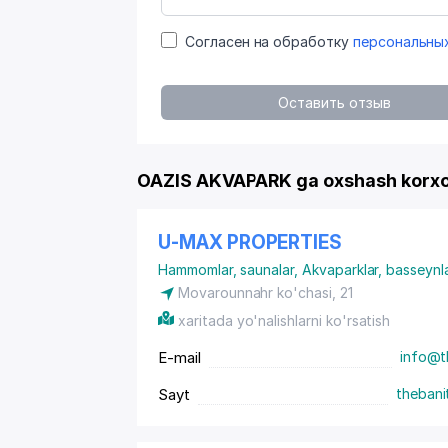
Согласен на обработку
персональны
Оставить отзыв
OAZIS AKVAPARK ga oxshash korxo
U-MAX PROPERTIES
Hammomlar, saunalar
,
Akvaparklar, basseynla
Movarounnahr ko'chasi, 21
xaritada yo'nalishlarni ko'rsatish
E-mail
info@t
Sayt
theban