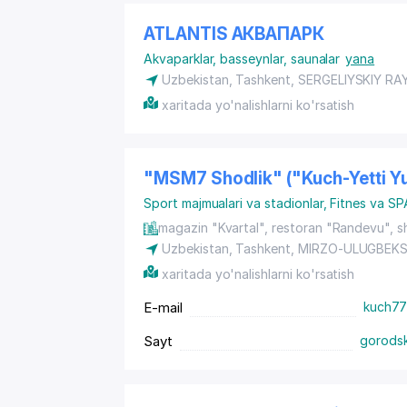
ATLANTIS АКВАПАРК
Akvaparklar, basseynlar, saunalar
yana
Uzbekistan, Tashkent,
SERGELIYSKIY RA
xaritada yo'nalishlarni ko'rsatish
"MSM7 Shodlik" ("Kuch-Yetti Yu
Sport majmualari va stadionlar
,
Fitnes va SP
magazin "Kvartal", restoran "Randevu", s
Uzbekistan,
Tashkent
,
MIRZO-ULUGBEKS
xaritada yo'nalishlarni ko'rsatish
E-mail
kuch77
Sayt
gorodsk