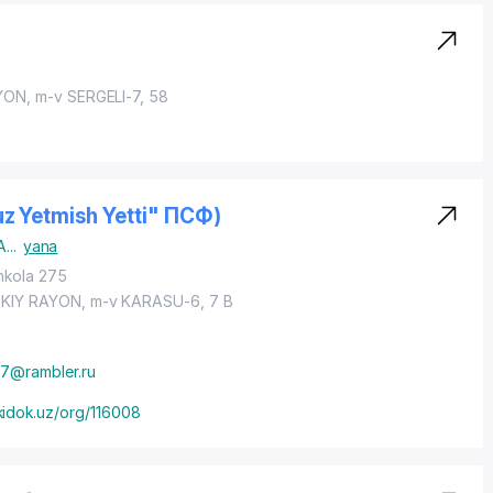
YON
,
m-v SERGELI-7
, 58
z Yetmish Yetti" ПСФ)
A
...
yana
hkola 275
KIY RAYON
, m-v KARASU-6, 7 B
7@rambler.ru
idok.uz/org/116008