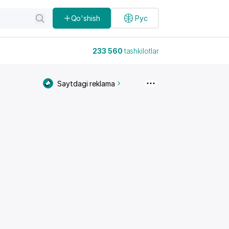
Qo'shish
Рус
233 560
tashkilotlar
Saytdagi reklama