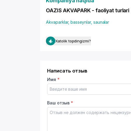
Kompaniya haqida
OAZIS AKVAPARK - faoliyat turlari
Akvaparklar, basseynlar, saunalar
Xatolik topdingizmi?
Написать отзыв
Имя
*
Ваш отзыв
*