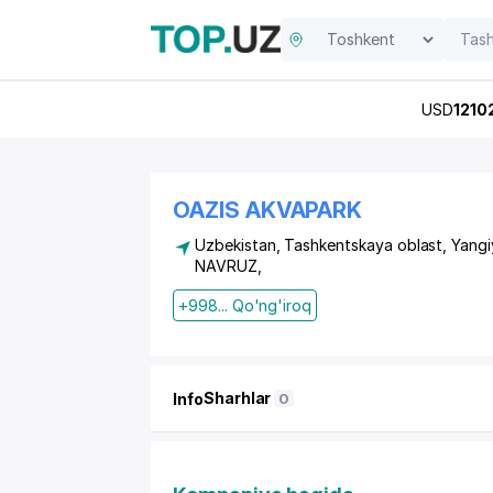
USD
1210
OAZIS AKVAPARK
Uzbekistan, Tashkentskaya oblast, Yangi
NAVRUZ
,
+998... Qo'ng'iroq
Sharhlar
Info
0