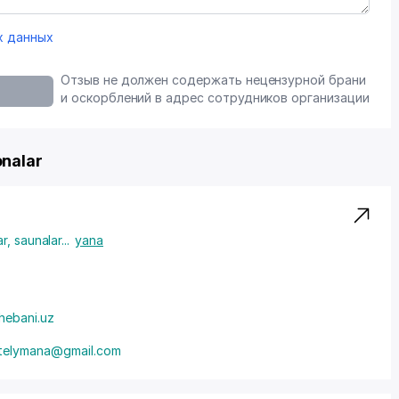
х данных
Отзыв не должен содержать нецензурной брани
и оскорблений в адрес сотрудников организации
nalar
r, saunalar
...
yana
hebani.uz
itelymana@gmail.com