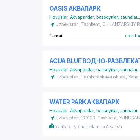
OASIS АКВАПАРК
Hovuzlar
,
Akvaparklar, basseynlar, saunalar
...
Uzbekistan, Tashkent,
CHILANZARSKIY 
E-mail
cossto
AQUA BLUE ВОДНО-РАЗВЛЕК
Hovuzlar
,
Akvaparklar, basseynlar, saunalar
...
Uzbekistan, Tashkentskaya oblast, Yang
WATER PARK АКВАПАРК
Hovuzlar
,
Akvaparklar, basseynlar, saunalar
...
Uzbekistan, 100190, Tashkent,
YUNUSAB
xaritada yo'nalishlarni ko'rsatish