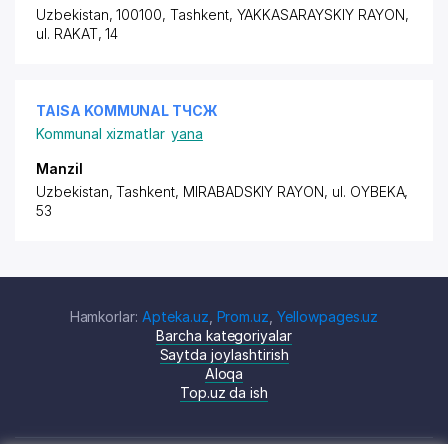
Uzbekistan, 100100, Tashkent,
YAKKASARAYSKIY RAYON
,
ul. RAKAT, 14
TAISA KOMMUNAL ТЧСЖ
Kommunal xizmatlar
yana
Manzil
Uzbekistan, Tashkent,
MIRABADSKIY RAYON
,
ul. OYBEKA
,
53
Hamkorlar:
Apteka.uz
,
Prom.uz
,
Yellowpages.uz
Barcha kategoriyalar
Saytda joylashtirish
Aloqa
Top.uz da ish