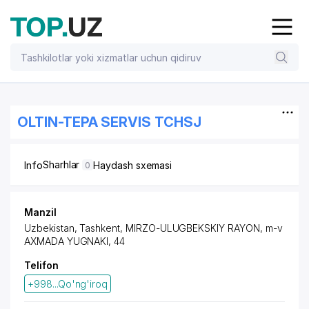
OLTIN-TEPA SERVIS TCHSJ
Sharhlar
Info
Haydash sxemasi
0
Manzil
Uzbekistan, Tashkent,
MIRZO-ULUGBEKSKIY RAYON
,
m-v
AXMADA YUGNAKI
, 44
Telifon
+998...Qo'ng'iroq