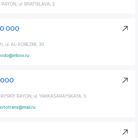
Y RAYON
, ul. BRATISLAVA, 2
DO ООО
ch,
ul. AL-XOREZMI
, 30
avdo@inbox.ru
 ООО
AYSKIY RAYON
,
ul. YAKKASARAYSKAYA
, 5
avtotrans@mail.ru