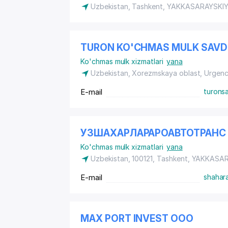
Uzbekistan, Tashkent,
YAKKASARAYSKI
TURON KO'CHMAS MULK SAV
Ko'chmas mulk xizmatlari
yana
Uzbekistan, Xorezmskaya oblast, Urgen
E-mail
turons
УЗШАХАРЛАРАРОАВТОТРАНС
Ko'chmas mulk xizmatlari
yana
Uzbekistan, 100121, Tashkent,
YAKKASAR
E-mail
shahar
MAX PORT INVEST ООО