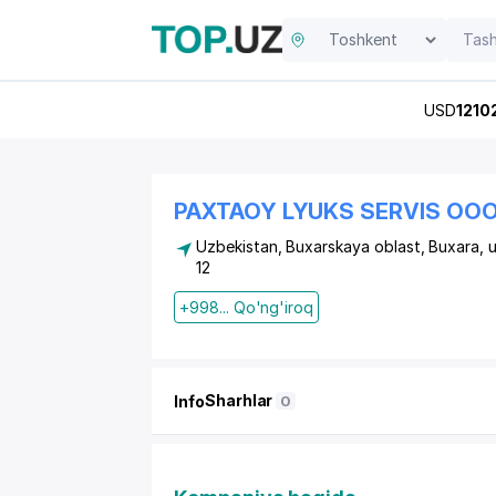
USD
1210
PAXTAOY LYUKS SERVIS OO
Uzbekistan, Buxarskaya oblast, Buxara,
u
12
+998... Qo'ng'iroq
Sharhlar
Info
0