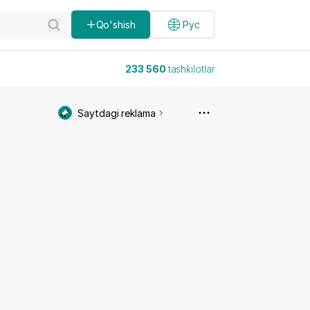
Qo'shish
Рус
233 560
tashkilotlar
Saytdagi reklama