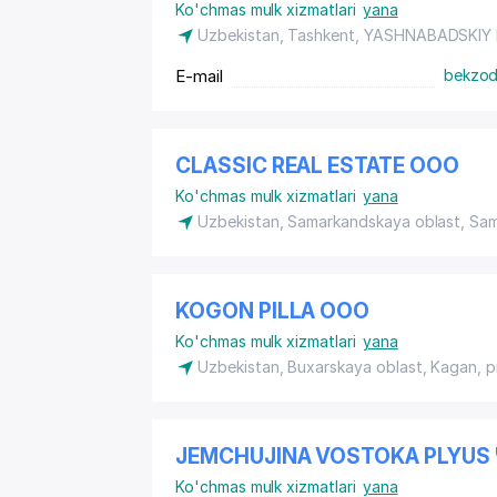
Ko'chmas mulk xizmatlari
yana
Uzbekistan, Tashkent,
YASHNABADSKIY
E-mail
bekzod
CLASSIC REAL ESTATE ООО
Ko'chmas mulk xizmatlari
yana
Uzbekistan, Samarkandskaya oblast, Sa
KOGON PILLA ООО
Ko'chmas mulk xizmatlari
yana
Uzbekistan, Buxarskaya oblast, Kagan,
p
JEMCHUJINA VOSTOKA PLYUS
Ko'chmas mulk xizmatlari
yana