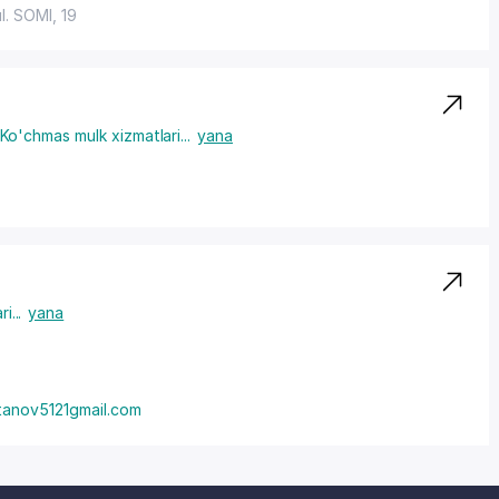
ul. SOMI
, 19
Ko'chmas mulk xizmatlari
...
yana
ri
...
yana
ltanov5121gmail.com