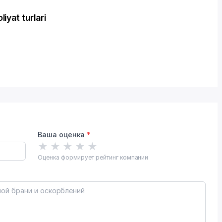
yat turlari
Ваша оценка
*
★
★
★
★
★
Оценка формирует рейтинг компании