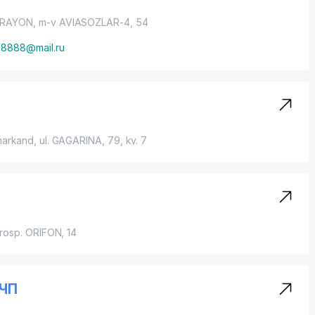
 RAYON
,
m-v AVIASOZLAR-4
, 54
8888@mail.ru
markand,
ul. GAGARINA
, 79, kv. 7
rosp. ORIFON
, 14
 ЧП