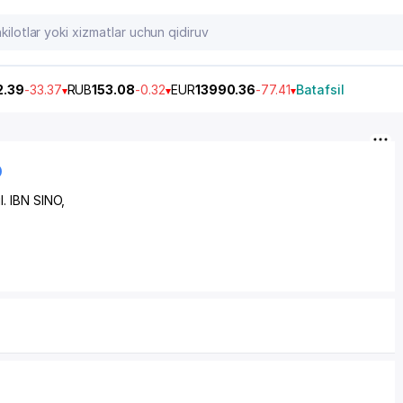
2.39
-33.37
RUB
153.08
-0.32
EUR
13990.36
-77.41
Batafsil
O
l. IBN SINO
,