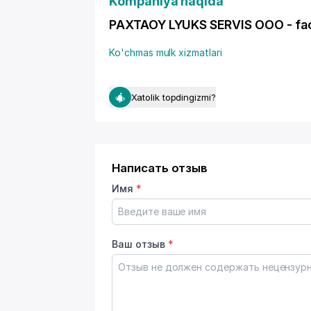
Kompaniya haqida
PAXTAOY LYUKS SERVIS OOO - faoli
Ko'chmas mulk xizmatlari
Xatolik topdingizmi?
Написать отзыв
Имя
*
Ваш отзыв
*