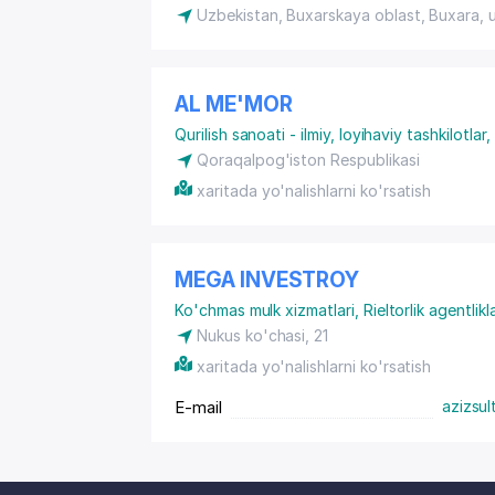
Uzbekistan, Buxarskaya oblast, Buxara,
AL ME'MOR
Qurilish sanoati - ilmiy, loyihaviy tashkilotlar
,
Qoraqalpog'iston Respublikasi
xaritada yo'nalishlarni ko'rsatish
MEGA INVESTROY
Ko'chmas mulk xizmatlari
,
Rieltorlik agentlikla
Nukus ko'chasi, 21
xaritada yo'nalishlarni ko'rsatish
E-mail
azizsu