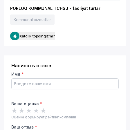
PORLOQ KOMMUNAL TCHSJ - faoliyat turlari
Kommunal xizmatlar
Xatolik topdingizmi?
Написать отзыв
Имя
*
Ваша оценка
*
★
★
★
★
★
Оценка формирует рейтинг компании
Ваш отзыв
*