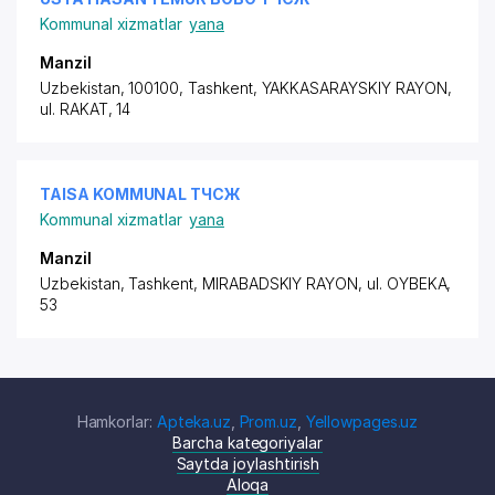
Kommunal xizmatlar
yana
Manzil
Uzbekistan, 100100, Tashkent,
YAKKASARAYSKIY RAYON
,
ul. RAKAT, 14
TAISA KOMMUNAL ТЧСЖ
Kommunal xizmatlar
yana
Manzil
Uzbekistan, Tashkent,
MIRABADSKIY RAYON
,
ul. OYBEKA
,
53
Hamkorlar:
Apteka.uz
,
Prom.uz
,
Yellowpages.uz
Barcha kategoriyalar
Saytda joylashtirish
Aloqa