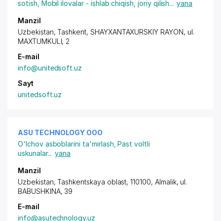
sotish
,
Mobil ilovalar - ishlab chiqish, joriy qilish
...
yana
Manzil
Uzbekistan, Tashkent,
SHAYXANTAXURSKIY RAYON
, ul.
MAXTUMKULI, 2
E-mail
info@unitedsoft.uz
Sayt
unitedsoft.uz
ASU TECHNOLOGY ООО
O'lchov asboblarini ta'mirlash
,
Past voltli
uskunalar
...
yana
Manzil
Uzbekistan, Tashkentskaya oblast, 110100, Almalik,
ul.
BABUSHKINA
, 39
E-mail
info@asutechnology.uz