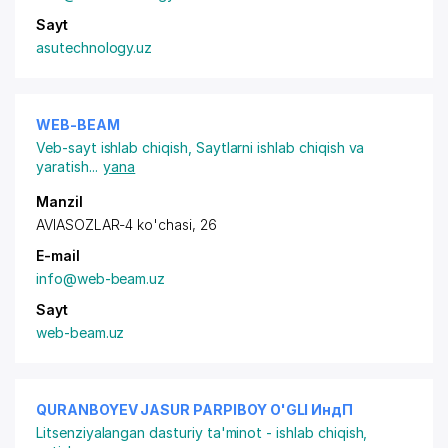
Sayt
asutechnology.uz
WEB-BEAM
Veb-sayt ishlab chiqish
,
Saytlarni ishlab chiqish va
yaratish
...
yana
Manzil
AVIASOZLAR-4 ko'chasi, 26
E-mail
info@web-beam.uz
Sayt
web-beam.uz
QURANBOYEV JASUR PARPIBOY O'GLI ИндП
Litsenziyalangan dasturiy ta'minot - ishlab chiqish,