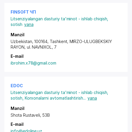
FINSOFT ЧП
Litsenziyalangan dasturiy ta'minot - ishlab chiqish,
sotish
yana
Manzil
Uzbekistan, 100164, Tashkent,
MIRZO-ULUGBEKSKIY
RAYON
, ul. NAVNIXOL, 7
E-mail
ibrohim.x78@gmail.com
EDOC
Litsenziyalangan dasturiy ta'minot - ishlab chiqish,
sotish
,
Korxonalarni avtomatlashtirish
...
yana
Manzil
Shota Rustaveli, 53B
E-mail
info@edoline.uz