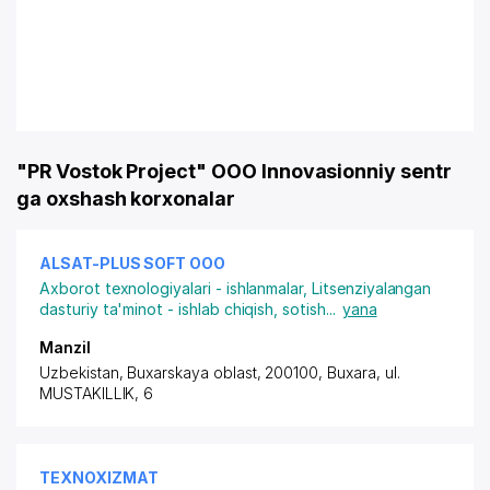
"PR Vostok Project" OOO Innovasionniy sentr
ga oxshash korxonalar
ALSAT-PLUS SOFT ООО
Axborot texnologiyalari - ishlanmalar
,
Litsenziyalangan
dasturiy ta'minot - ishlab chiqish, sotish
...
yana
Manzil
Uzbekistan, Buxarskaya oblast, 200100,
Buxara
,
ul.
MUSTAKILLIK
, 6
TEXNOXIZMAT