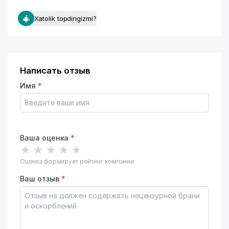
Xatolik topdingizmi?
Написать отзыв
Имя
*
Ваша оценка
*
★
★
★
★
★
Оценка формирует рейтинг компании
Ваш отзыв
*