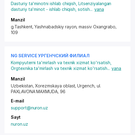
Dasturiy ta'minotni ishlab chiqish
,
Litsenziyalangan
dasturiy ta'minot - ishlab chiqish, sotish
...
yana
Manzil
g.Tashkent,
Yashnabadskiy rayon
, massiv Oxangrabo,
109
NG SERVICE УРГЕНЧСКИЙ ФИЛИАЛ
Kompyuterni ta'mirlash va texnik xizmat ko'rsatish
,
Orgtexnika ta'mirlash va texnik xizmat ko'rsatish
...
yana
Manzil
Uzbekistan, Xorezmskaya oblast, Urgench, ul.
PAXLAVONA MAXMUDA, 96
E-mail
support@nuron.uz
Sayt
nuron.uz