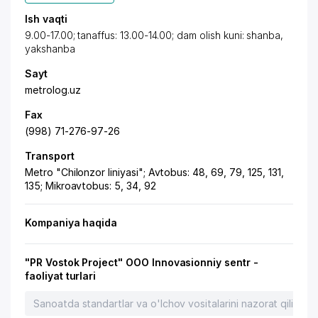
Ish vaqti
9.00-17.00; tanaffus: 13.00-14.00; dam olish kuni: shanba,
yakshanba
Sayt
metrolog.uz
Fax
(998) 71-276-97-26
Transport
Metro "Chilonzor liniyasi"; Avtobus: 48, 69, 79, 125, 131,
135; Mikroavtobus: 5, 34, 92
Kompaniya haqida
"PR Vostok Project" OOO Innovasionniy sentr -
faoliyat turlari
Sanoatda standartlar va o'lchov vositalarini nazorat qilish