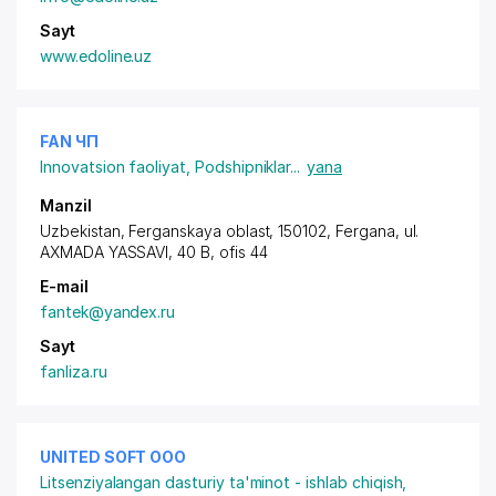
Sayt
www.edoline.uz
FAN ЧП
Innovatsion faoliyat
,
Podshipniklar
...
yana
Manzil
Uzbekistan, Ferganskaya oblast, 150102, Fergana,
ul.
AXMADA YASSAVI
, 40 B, ofis 44
E-mail
fantek@yandex.ru
Sayt
fanliza.ru
UNITED SOFT ООО
Litsenziyalangan dasturiy ta'minot - ishlab chiqish,