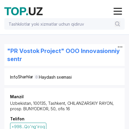
"PR Vostok Project" OOO Innovasionniy
sentr
Sharhlar
Info
Haydash sxemasi
0
Manzil
Uzbekistan, 100135,
Tashkent
,
CHILANZARSKIY RAYON
,
prosp. BUNYODKOR
, 50, ofis 16
Telifon
+998...Qo'ng'iroq