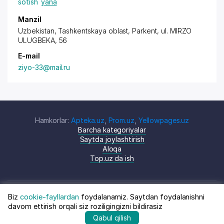
sotish
yana
Manzil
Uzbekistan, Tashkentskaya oblast, Parkent,
ul. MIRZO
ULUGBEKA
, 56
E-mail
ziyo-33@mail.ru
Hamkorlar:
Apteka.uz
,
Prom.uz
,
Yellowpages.uz
Barcha kategoriyalar
Saytda joylashtirish
Aloqa
Top.uz da ish
Biz
cookie-fayllardan
foydalanamiz. Saytdan foydalanishni
© Top.uz, 2024 O'zbekiston kompaniyalari
Shartnoma
davom ettirish orqali siz roziligingizni bildirasiz
katalogi
siyosati
Qabul qilish