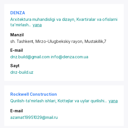
DENZA
Arxitektura muhandisligi va dizayn
,
Kvartiralar va ofislarni
ta'mirlash
...
yana
Manzil
sh. Tashkent,
Mirzo-Ulugbekskiy rayon
, Mustakillik,7
E-mail
dnz.build@gmail.com info@denza.com.ua
Sayt
dnz-build.uz
Rockwell Construction
Qurilish-ta'mirlash ishlari
,
Kottejlar va uylar qurilishi
...
yana
E-mail
azamat19951029@mail.ru