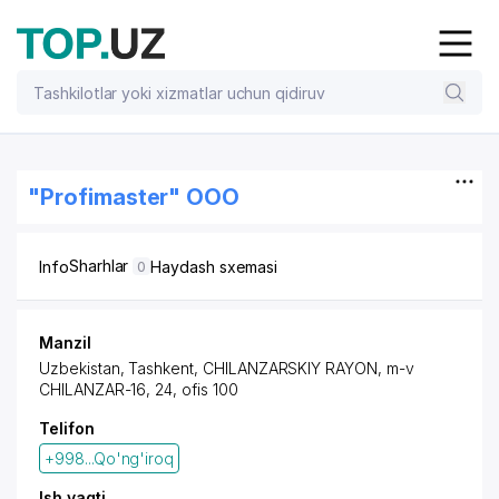
"Profimaster" OOO
Sharhlar
Info
Haydash sxemasi
0
Manzil
Uzbekistan,
Tashkent
,
CHILANZARSKIY RAYON
, m-v
CHILANZAR-16, 24, ofis 100
Telifon
+998...Qo'ng'iroq
Ish vaqti