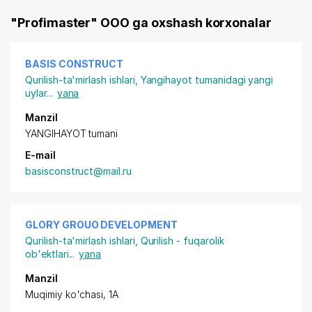
"Profimaster" OOO ga oxshash korxonalar
BASIS CONSTRUCT
Qurilish-ta'mirlash ishlari
,
Yangihayot tumanidagi yangi
uylar
...
yana
Manzil
YANGIHAYOT tumani
E-mail
basisconstruct@mail.ru
GLORY GROUO DEVELOPMENT
Qurilish-ta'mirlash ishlari
,
Qurilish - fuqarolik
ob'ektlari
...
yana
Manzil
Muqimiy ko'chasi, 1A