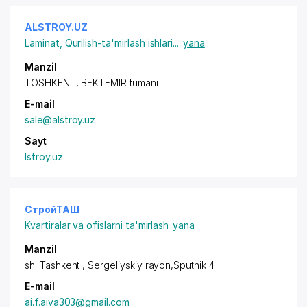
ALSTROY.UZ
Laminat
,
Qurilish-ta'mirlash ishlari
...
yana
Manzil
TOSHKENT, BEKTEMIR tumani
E-mail
sale@alstroy.uz
Sayt
lstroy.uz
СтройТАШ
Kvartiralar va ofislarni ta'mirlash
yana
Manzil
sh. Tashkent ,
Sergeliyskiy rayon
,Sputnik 4
E-mail
ai.f.aiva303@gmail.com