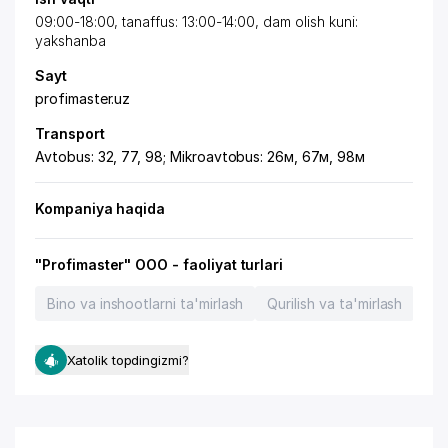
09:00-18:00, tanaffus: 13:00-14:00, dam olish kuni:
yakshanba
Sayt
profimaster.uz
Transport
Avtobus: 32, 77, 98; Mikroavtobus: 26м, 67м, 98м
Kompaniya haqida
"Profimaster" OOO - faoliyat turlari
Bino va inshootlarni ta'mirlash
Qurilish va ta'mirlash
Qur
Xatolik topdingizmi?