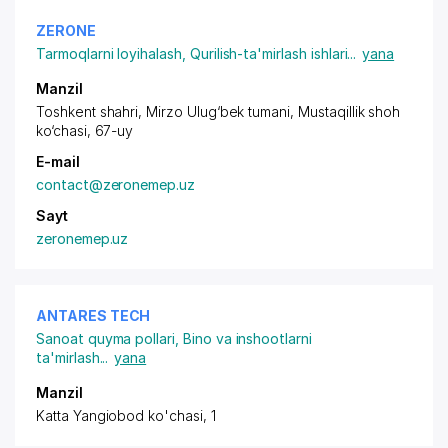
ZERONE
Tarmoqlarni loyihalash
,
Qurilish-ta'mirlash ishlari
...
yana
Manzil
Toshkent shahri, Mirzo Ulug‘bek tumani, Mustaqillik shoh
ko‘chasi, 67-uy
E-mail
contact@zeronemep.uz
Sayt
zeronemep.uz
ANTARES TECH
Sanoat quyma pollari
,
Bino va inshootlarni
ta'mirlash
...
yana
Manzil
Katta Yangiobod ko'chasi, 1