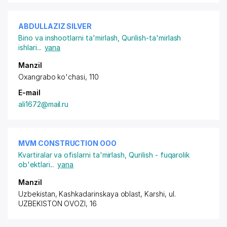
ABDULLAZIZ SILVER
Bino va inshootlarni ta'mirlash
,
Qurilish-ta'mirlash
ishlari
...
yana
Manzil
Oxangrabo ko'chasi, 110
E-mail
ali1672@mail.ru
MVM СONSTRUCTION ООО
Kvartiralar va ofislarni ta'mirlash
,
Qurilish - fuqarolik
ob'ektlari
...
yana
Manzil
Uzbekistan, Kashkadarinskaya oblast, Karshi,
ul.
UZBEKISTON OVOZI
, 16