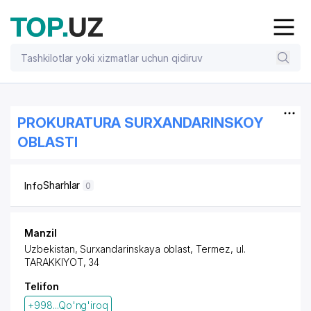
PROKURATURA SURXANDARINSKOY
OBLASTI
Sharhlar
Info
0
Manzil
Uzbekistan, Surxandarinskaya oblast, Termez,
ul.
TARAKKIYOT
, 34
Telifon
+998...Qo'ng'iroq