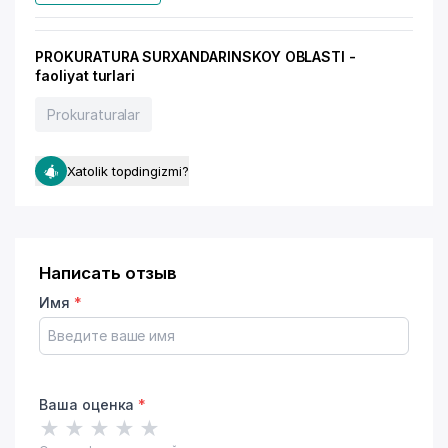
PROKURATURA SURXANDARINSKOY OBLASTI -
faoliyat turlari
Prokuraturalar
Xatolik topdingizmi?
Написать отзыв
Имя
*
Ваша оценка
*
★
★
★
★
★