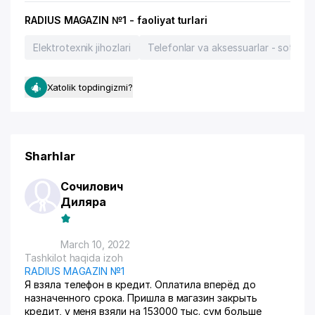
RADIUS MAGAZIN №1 - faoliyat turlari
Elektrotexnik jihozlari
Telefonlar va aksessuarlar - sotish, 
Xatolik topdingizmi?
Sharhlar
Сочилович
Диляра
March 10, 2022
Tashkilot haqida izoh
RADIUS MAGAZIN №1
Я взяла телефон в кредит. Оплатила вперёд до
назначенного срока. Пришла в магазин закрыть
кредит, у меня взяли на 153000 тыс. сум больше