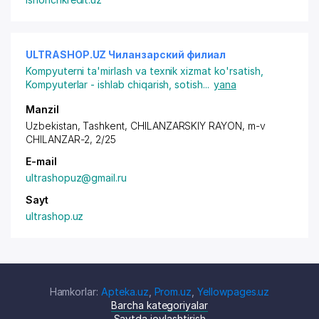
ULTRASHOP.UZ Чиланзарский филиал
Kompyuterni ta'mirlash va texnik xizmat ko'rsatish
,
Kompyuterlar - ishlab chiqarish, sotish
...
yana
Manzil
Uzbekistan, Tashkent,
CHILANZARSKIY RAYON
, m-v
CHILANZAR-2, 2/25
E-mail
ultrashopuz@gmail.ru
Sayt
ultrashop.uz
Hamkorlar:
Apteka.uz
,
Prom.uz
,
Yellowpages.uz
Barcha kategoriyalar
Saytda joylashtirish