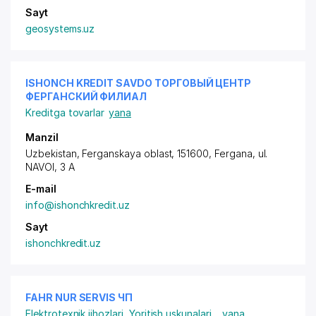
Sayt
geosystems.uz
ISHONCH KREDIT SAVDO ТОРГОВЫЙ ЦЕНТР
ФЕРГАНСКИЙ ФИЛИАЛ
Kreditga tovarlar
yana
Manzil
Uzbekistan, Ferganskaya oblast, 151600, Fergana,
ul.
NAVOI
, 3 A
E-mail
info@ishonchkredit.uz
Sayt
ishonchkredit.uz
FAHR NUR SERVIS ЧП
Elektrotexnik jihozlari
,
Yoritish uskunalari
...
yana