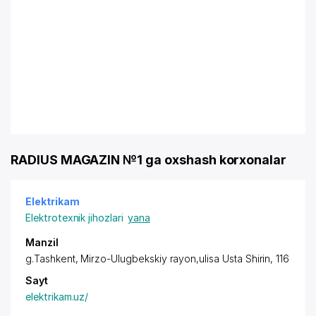
RADIUS MAGAZIN №1 ga oxshash korxonalar
Elektrikam
Elektrotexnik jihozlari
yana
Manzil
g.Tashkent,
Mirzo-Ulugbekskiy rayon
,ulisa Usta Shirin, 116
Sayt
elektrikam.uz/