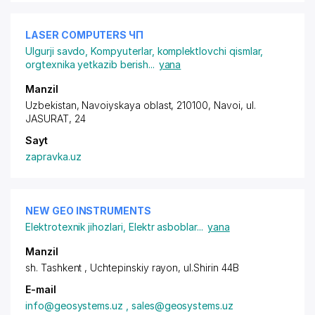
LASER COMPUTERS ЧП
Ulgurji savdo
,
Kompyuterlar, komplektlovchi qismlar,
orgtexnika yetkazib berish
...
yana
Manzil
Uzbekistan, Navoiyskaya oblast, 210100, Navoi,
ul.
JASURAT
, 24
Sayt
zapravka.uz
NEW GEO INSTRUMENTS
Elektrotexnik jihozlari
,
Elektr asboblar
...
yana
Manzil
sh. Tashkent ,
Uchtepinskiy rayon
, ul.Shirin 44B
E-mail
info@geosystems.uz , sales@geosystems.uz