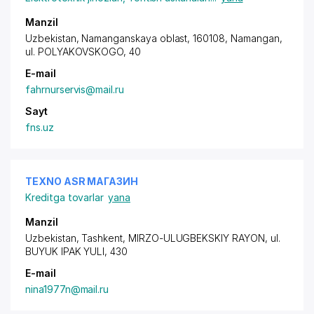
Manzil
Uzbekistan, Namanganskaya oblast, 160108, Namangan,
ul. POLYAKOVSKOGO
, 40
E-mail
fahrnurservis@mail.ru
Sayt
fns.uz
TEXNO ASR МАГАЗИН
Kreditga tovarlar
yana
Manzil
Uzbekistan, Tashkent,
MIRZO-ULUGBEKSKIY RAYON
, ul.
BUYUK IPAK YULI, 430
E-mail
nina1977n@mail.ru