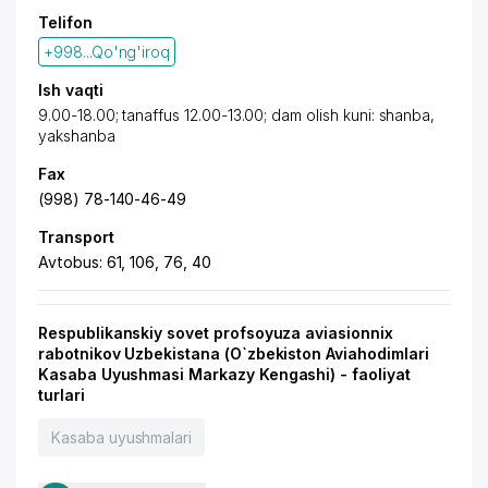
Telifon
+998...Qo'ng'iroq
Ish vaqti
9.00-18.00; tanaffus 12.00-13.00; dam olish kuni: shanba,
yakshanba
Fax
(998) 78-140-46-49
Transport
Avtobus: 61, 106, 76, 40
Respublikanskiy sovet profsoyuza aviasionnix
rabotnikov Uzbekistana (O`zbekiston Aviahodimlari
Kasaba Uyushmasi Markazy Kengashi) - faoliyat
turlari
Kasaba uyushmalari