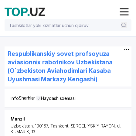
Respublikanskiy sovet profsoyuza
aviasionnix rabotnikov Uzbekistana
(O`zbekiston Aviahodimlari Kasaba
Uyushmasi Markazy Kengashi)
Sharhlar
Info
Haydash sxemasi
0
Manzil
Uzbekistan, 100167, Tashkent,
SERGELIYSKIY RAYON
, ul.
KUMARIK, 13