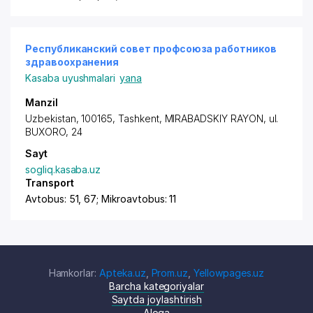
Республиканский совет профсоюза работников
здравоохранения
Kasaba uyushmalari
yana
Manzil
Uzbekistan, 100165, Tashkent,
MIRABADSKIY RAYON
, ul.
BUXORO, 24
Sayt
sogliq.kasaba.uz
Transport
Avtobus: 51, 67; Mikroavtobus: 11
Hamkorlar:
Apteka.uz
,
Prom.uz
,
Yellowpages.uz
Barcha kategoriyalar
Saytda joylashtirish
Aloqa