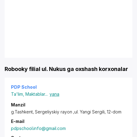
Robooky filial ul. Nukus ga oxshash korxonalar
PDP School
Ta'lim
,
Maktablar
...
yana
Manzil
g.Tashkent,
Sergeliyskiy rayon
,ul. Yangi Sergili, 12-dom
E-mail
pdpschool.info@gmail.com