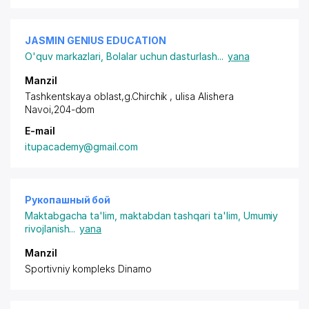
JASMIN GENIUS EDUCATION
O'quv markazlari
,
Bolalar uchun dasturlash
...
yana
Manzil
Tashkentskaya oblast,g.Chirchik , ulisa Alishera
Navoi,204-dom
E-mail
itupacademy@gmail.com
Рукопашный бой
Maktabgacha ta'lim, maktabdan tashqari ta'lim
,
Umumiy
rivojlanish
...
yana
Manzil
Sportivniy kompleks Dinamo