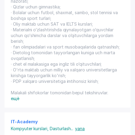
nazorati;
· Qizlar uchun gimnastika;
· Bolalar uchun futbol, ​​shaxmat, sambo, stol tennisi va
boshqa sport turlari;
· Oliy maktab uchun SAT va IELTS kurslari;
· Materialni o‘zlashtirishda qiynalayotgan o‘quvchilar
uchun qo‘shimcha darslar va o‘qituvchilarga yordam
berish;
· fan olimpiadalari va sport musobaqalarida qatnashish;
· Dietolog tomonidan tayyorlangan kuniga uch marta
ovqatlanish;
· chet el malakasiga ega ingliz tili o‘qituvchilari;
· O'rta maktab uchun milliy va xalqaro universitetlarga
kirishga tayyorgarlik ko'rish;
· PDP xalqaro universitetiga imtihonsiz kirish;
Malakali shifokorlar tomonidan bepul tekshiruvlar.
ещё
IT-Academy
Kompyuter kurslari
,
Dasturlash
...
yana