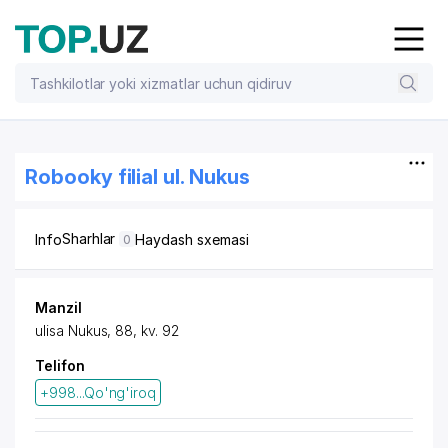
Robooky filial ul. Nukus
Sharhlar
Info
Haydash sxemasi
0
Manzil
ulisa Nukus, 88, kv. 92
Telifon
+998...Qo'ng'iroq