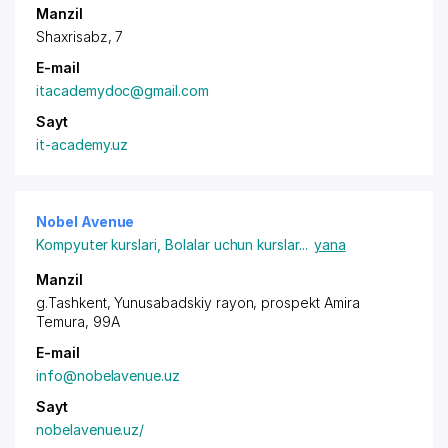
Manzil
Shaxrisabz, 7
E-mail
itacademydoc@gmail.com
Sayt
it-academy.uz
Nobel Avenue
Kompyuter kurslari
,
Bolalar uchun kurslar
...
yana
Manzil
g.Tashkent,
Yunusabadskiy rayon
, prospekt Amira
Temura, 99A
E-mail
info@nobelavenue.uz
Sayt
nobelavenue.uz/