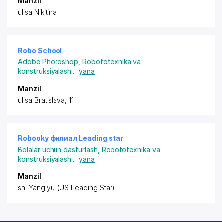
Manzil
ulisa Nikitina
Robo School
Adobe Photoshop
,
Robototexnika va
konstruksiyalash
...
yana
Manzil
ulisa Bratislava, 11
Robooky филиал Leading star
Bolalar uchun dasturlash
,
Robototexnika va
konstruksiyalash
...
yana
Manzil
sh. Yangiyul (US Leading Star)