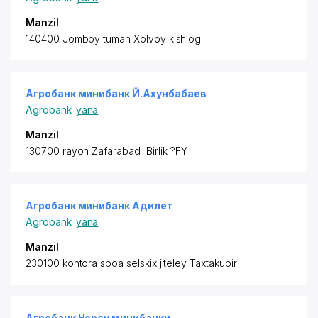
Manzil
140400 Jomboy tuman Xolvoy kishlogi
Агробанк минибанк Й.Ахунбабаев
Agrobank
yana
Manzil
130700 rayon
Zafarabad Birlik ?FY
Агробанк минибанк Адилет
Agrobank
yana
Manzil
230100 kontora sboa selskix jiteley Taxtakupir
Агробанк Чорсу минибанки