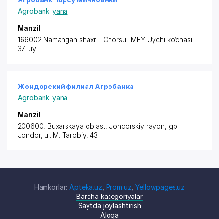
Agrobank
yana
Manzil
166002 Namangan shaxri "Chorsu" MFY Uychi ko‘chasi
37-uy
Жондорский филиал Агробанка
Agrobank
yana
Manzil
200600, Buxarskaya oblast,
Jondorskiy rayon
, gp
Jondor, ul. M. Tarobiy, 43
Hamkorlar:
Apteka.uz
,
Prom.uz
,
Yellowpages.uz
Barcha kategoriyalar
Saytda joylashtirish
Aloqa