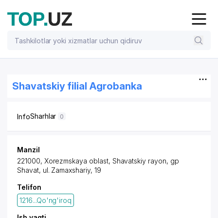
Shavatskiy filial Agrobanka
Sharhlar
Info
0
Manzil
221000, Xorezmskaya oblast,
Shavatskiy rayon
, gp
Shavat, ul. Zamaxshariy, 19
Telifon
1216...Qo'ng'iroq
Ish vaqti