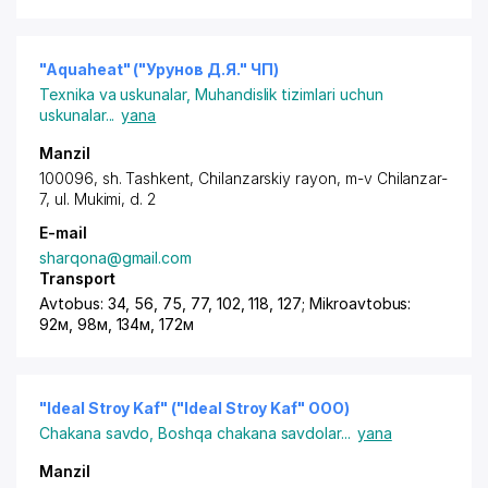
"Aquaheat" ("Урунов Д.Я." ЧП)
Texnika va uskunalar
,
Muhandislik tizimlari uchun
uskunalar
...
yana
Manzil
100096,
sh. Tashkent
,
Chilanzarskiy rayon
, m-v Chilanzar-
7,
ul. Mukimi
, d. 2
E-mail
sharqona@gmail.com
Transport
Avtobus: 34, 56, 75, 77, 102, 118, 127; Mikroavtobus:
92м, 98м, 134м, 172м
"Ideal Stroy Kaf" ("Ideal Stroy Kaf" ООО)
Chakana savdo
,
Boshqa chakana savdolar
...
yana
Manzil