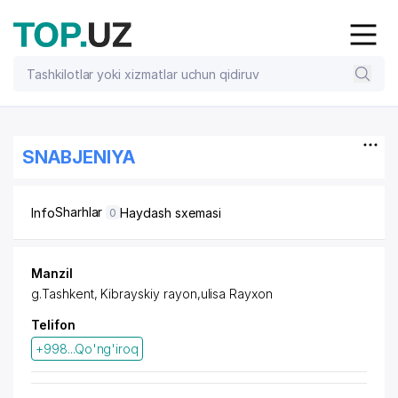
SNABJENIYA
Sharhlar
Info
Haydash sxemasi
0
Manzil
g.Tashkent,
Kibrayskiy rayon
,ulisa Rayxon
Telifon
+998...Qo'ng'iroq