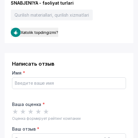
SNABJENIYA - faoliyat turlari
Qurilish materiallari, qurilish xizmatlari
Xatolik topdingizmi?
Написать отзыв
Имя
*
Ваша оценка
*
★
★
★
★
★
Оценка формирует рейтинг компании
Ваш отзыв
*