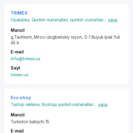
TRIMEX
Opalubka
,
Qurilish materiallari, qurilish xizmatlari
...
yana
Manzil
g.Tashkent,
Mirzo-ulugbekskiy rayon
, S-1 Buyuk Ipak Yuli
45 b
E-mail
info@trimex.uz
Sayt
trimex.uz
Eco stroy
Tashqi reklama
,
Boshqa qurilish materiallari
...
yana
Manzil
Turkiston baliqchi 15
E-mail