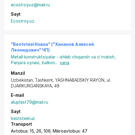
ecostroyuz@mail.ru
Sayt
Ecostroy.uz
"Beststeel Ковка" ("Хананов Алексей
Леонидович" ЧП)
Metall konstruktsiyalar - ishlab chiqarish va o'rnatish
,
Panjara oynasi, balkon
...
yana
Manzil
Uzbekistan,
Tashkent
,
YASHNABADSKIY RAYON
,
ul.
DJARKURGANSKAYA
, 49
E-mail
aluplast79@mail.ru
Sayt
beststeel.uz
Transport
Avtobus: 15, 26, 106; Mikroavtobus: 47