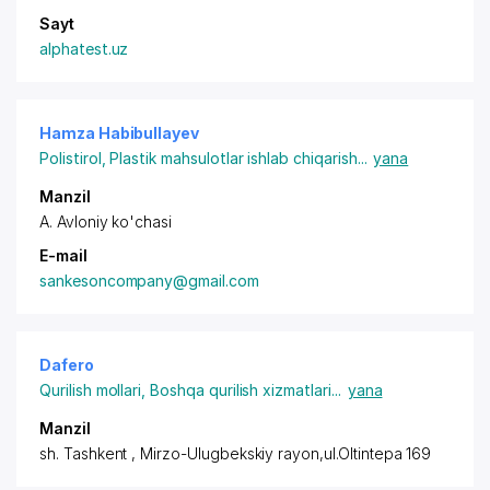
Sayt
alphatest.uz
Hamza Habibullayev
Polistirol
,
Plastik mahsulotlar ishlab chiqarish
...
yana
Manzil
A. Avloniy ko'chasi
E-mail
sankesoncompany@gmail.com
Dafero
Qurilish mollari
,
Boshqa qurilish xizmatlari
...
yana
Manzil
sh. Tashkent ,
Mirzo-Ulugbekskiy rayon
,ul.Oltintepa 169