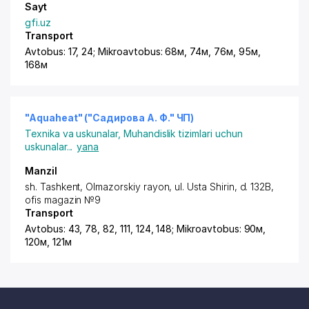
Sayt
gfi.uz
Transport
Avtobus: 17, 24; Mikroavtobus: 68м, 74м, 76м, 95м,
168м
"Aquaheat" ("Садирова А. Ф." ЧП)
Texnika va uskunalar
,
Muhandislik tizimlari uchun
uskunalar
...
yana
Manzil
sh. Tashkent
,
Olmazorskiy rayon
,
ul. Usta Shirin
, d. 132B,
ofis magazin №9
Transport
Avtobus: 43, 78, 82, 111, 124, 148; Mikroavtobus: 90м,
120м, 121м