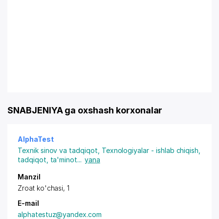
SNABJENIYA ga oxshash korxonalar
AlphaTest
Texnik sinov va tadqiqot
,
Texnologiyalar - ishlab chiqish,
tadqiqot, ta'minot
...
yana
Manzil
Zroat ko'chasi, 1
E-mail
alphatestuz@yandex.com