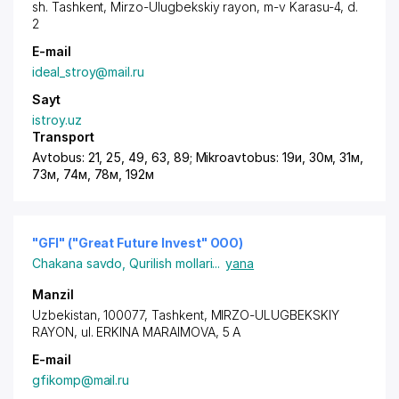
sh. Tashkent
,
Mirzo-Ulugbekskiy rayon
,
m-v Karasu-4
, d.
2
E-mail
ideal_stroy@mail.ru
Sayt
istroy.uz
Transport
Avtobus: 21, 25, 49, 63, 89; Mikroavtobus: 19и, 30м, 31м,
73м, 74м, 78м, 192м
"GFI" ("Great Future Invest" ООО)
Chakana savdo
,
Qurilish mollari
...
yana
Manzil
Uzbekistan, 100077,
Tashkent
,
MIRZO-ULUGBEKSKIY
RAYON
,
ul. ERKINA MARAIMOVA
, 5 A
E-mail
gfikomp@mail.ru