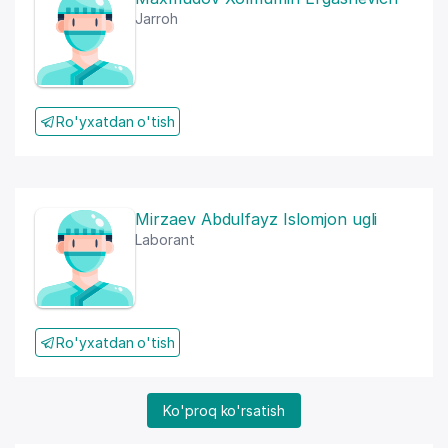
Jarroh
Ro'yxatdan o'tish
Mirzaev Abdulfayz Islomjon ugli
Laborant
Ro'yxatdan o'tish
Ko'proq ko'rsatish