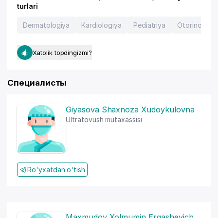
turlari
Dermatologiya
Kardiologiya
Pediatriya
Otorinolarin
Xatolik topdingizmi?
Специалисты
Giyasova Shaxnoza Xudoykulovna
Ultratovush mutaxassisi
Ro'yxatdan o'tish
Maxmudov Xolmumin Ergashevich