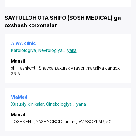
SAYFULLOH OTA SHIFO (SOSH MEDICAL) ga
oxshash korxonalar
AIWA clinic
Kardiologiya
,
Nevrologiya
...
yana
Manzil
sh. Tashkent
,
Shayxantaxurskiy rayon
,maxallya Jangox
36 A
ViaMed
Xususiy klinikalar
,
Ginekologiya
...
yana
Manzil
TOSHKENT, YASHNOBOD tumani, AVIASOZLAR, 50