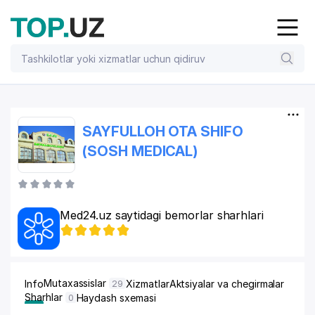
SAYFULLOH OTA SHIFO
(SOSH MEDICAL)
Med24.uz saytidagi bemorlar sharhlari
Mutaxassislar
Info
Xizmatlar
Aktsiyalar va chegirmalar
29
Sharhlar
Haydash sxemasi
0