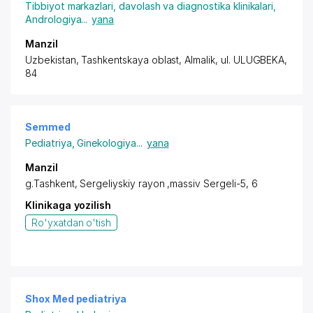
Tibbiyot markazlari, davolash va diagnostika klinikalari
,
Andrologiya
...
yana
Manzil
Uzbekistan, Tashkentskaya oblast, Almalik,
ul. ULUGBEKA
,
84
Semmed
Pediatriya
,
Ginekologiya
...
yana
Manzil
g.Tashkent,
Sergeliyskiy rayon
,massiv Sergeli-5, 6
Klinikaga yozilish
Ro'yxatdan o'tish
Shox Med pediatriya