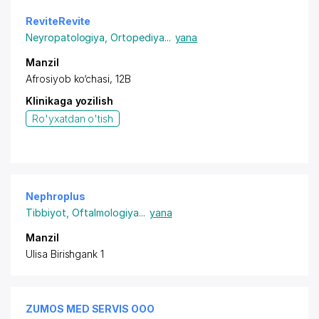
ReviteRevite
Neyropatologiya
,
Ortopediya
...
yana
Manzil
Afrosiyob ko‘chasi, 12B
Klinikaga yozilish
Ro'yxatdan o'tish
Nephroplus
Tibbiyot
,
Oftalmologiya
...
yana
Manzil
Ulisa Birishgank 1
ZUMOS MED SERVIS ООО