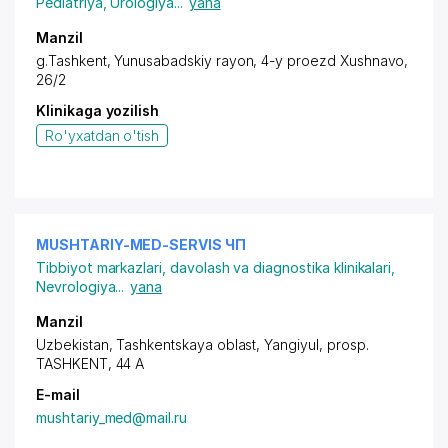
Pediatriya
,
Urologiya
...
yana
Manzil
g.Tashkent,
Yunusabadskiy rayon
, 4-y proezd Xushnavo,
26/2
Klinikaga yozilish
Ro'yxatdan o'tish
MUSHTARIY-MED-SERVIS ЧП
Tibbiyot markazlari, davolash va diagnostika klinikalari
,
Nevrologiya
...
yana
Manzil
Uzbekistan, Tashkentskaya oblast, Yangiyul,
prosp.
TASHKENT
, 44 A
E-mail
mushtariy_med@mail.ru