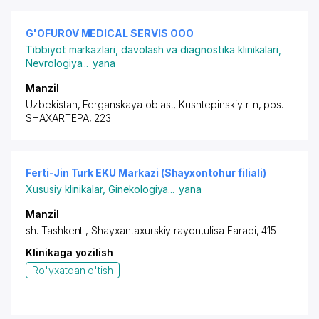
G'OFUROV MEDICAL SERVIS ООО
Tibbiyot markazlari, davolash va diagnostika klinikalari
,
Nevrologiya
...
yana
Manzil
Uzbekistan, Ferganskaya oblast, Kushtepinskiy r-n,
pos.
SHAXARTEPA
, 223
Ferti-Jin Turk EKU Markazi (Shayxontohur filiali)
Xususiy klinikalar
,
Ginekologiya
...
yana
Manzil
sh. Tashkent ,
Shayxantaxurskiy rayon
,ulisa Farabi, 415
Klinikaga yozilish
Ro'yxatdan o'tish