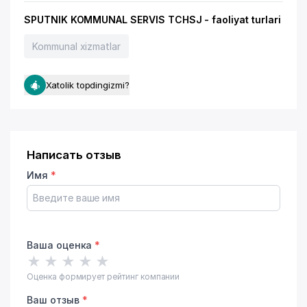
SPUTNIK KOMMUNAL SERVIS TCHSJ - faoliyat turlari
Kommunal xizmatlar
Xatolik topdingizmi?
Написать отзыв
Имя
*
Ваша оценка
*
★
★
★
★
★
Оценка формирует рейтинг компании
Ваш отзыв
*