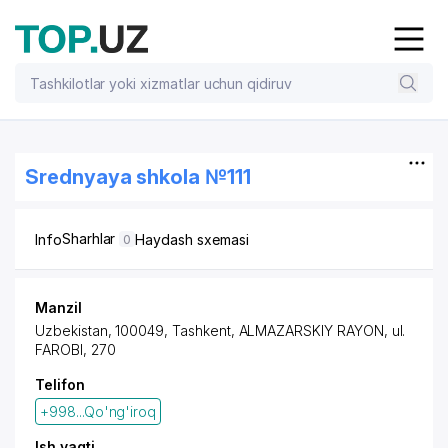
Srednyaya shkola №111
Sharhlar
Info
Haydash sxemasi
0
Manzil
Uzbekistan, 100049, Tashkent,
ALMAZARSKIY RAYON
,
ul.
FAROBI
, 270
Telifon
+998...Qo'ng'iroq
Ish vaqti