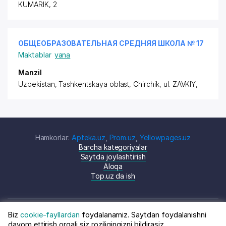
KUMARIK
, 2
ОБЩЕОБРАЗОВАТЕЛЬНАЯ СРЕДНЯЯ ШКОЛА № 17
Maktablar
yana
Manzil
Uzbekistan, Tashkentskaya oblast, Chirchik,
ul. ZAVKIY
,
Hamkorlar:
Apteka.uz
,
Prom.uz
,
Yellowpages.uz
Barcha kategoriyalar
Saytda joylashtirish
Aloqa
Top.uz da ish
Biz
cookie-fayllardan
foydalanamiz. Saytdan foydalanishni
© Top.uz, 2024 O'zbekiston kompaniyalari
Shartnoma
davom ettirish orqali siz roziligingizni bildirasiz