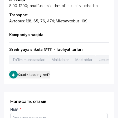
8.00-17.00; tanaffuslarsiz; dam olish kuni: yakshanba
Transport
Avtobus: 128, 65, 76, 474; Mikroavtobus: 109
Kompaniya haqida
Srednyaya shkola №111 - faoliyat turlari
Ta'lim muassasalari
Maktablar
Maktablar
Umumta'lim
Xatolik topdingizmi?
Написать отзыв
Имя
*