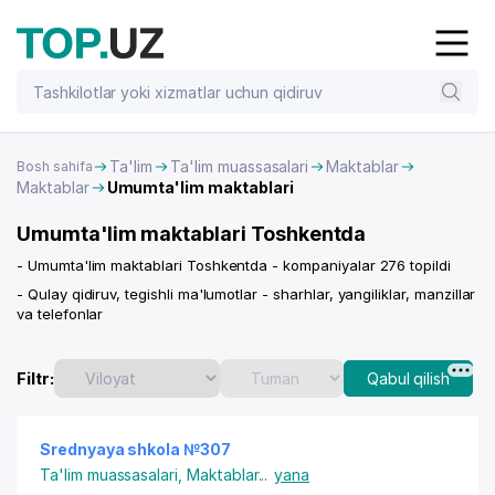
Ta'lim
Ta'lim muassasalari
Maktablar
Bosh sahifa
Maktablar
Umumta'lim maktablari
Umumta'lim maktablari Toshkentda
- Umumta'lim maktablari Toshkentda - kompaniyalar 276 topildi
- Qulay qidiruv, tegishli ma'lumotlar - sharhlar, yangiliklar, manzillar
va telefonlar
Filtr:
Qabul qilish
Srednyaya shkola №307
Ta'lim muassasalari
,
Maktablar
...
yana