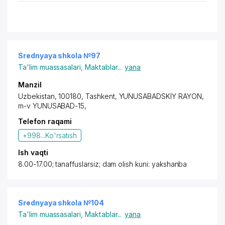
Srednyaya shkola №97
Ta'lim muassasalari
,
Maktablar
...
yana
Manzil
Uzbekistan, 100180, Tashkent,
YUNUSABADSKIY RAYON
,
m-v YUNUSABAD-15,
Telefon raqami
+998...
Ko'rsatish
Ish vaqti
8.00-17.00; tanaffuslarsiz; dam olish kuni: yakshanba
Srednyaya shkola №104
Ta'lim muassasalari
,
Maktablar
...
yana