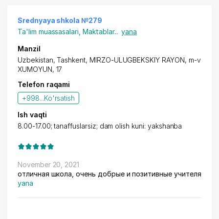
Srednyaya shkola №279
Ta'lim muassasalari
,
Maktablar
...
yana
Manzil
Uzbekistan, Tashkent,
MIRZO-ULUGBEKSKIY RAYON
, m-v
XUMOYUN, 17
Telefon raqami
+998...
Ko'rsatish
Ish vaqti
8.00-17.00; tanaffuslarsiz; dam olish kuni: yakshanba
November 20, 2021
отличная школа, очень добрые и позитивные учителя
yana