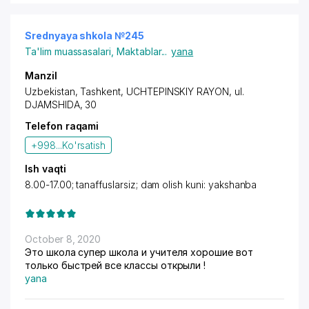
Srednyaya shkola №245
Ta'lim muassasalari
,
Maktablar
...
yana
Manzil
Uzbekistan, Tashkent,
UCHTEPINSKIY RAYON
, ul.
DJAMSHIDA, 30
Telefon raqami
+998...
Ko'rsatish
Ish vaqti
8.00-17.00; tanaffuslarsiz; dam olish kuni: yakshanba
October 8, 2020
Это школа супер школа и учителя хорошие вот
только быстрей все классы открыли !
yana