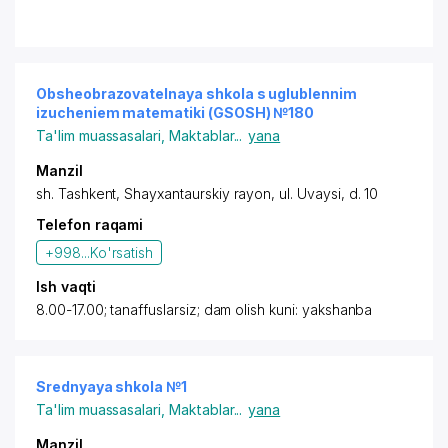
Obsheobrazovatelnaya shkola s uglublennim
izucheniem matematiki (GSOSH) №180
Ta'lim muassasalari
,
Maktablar
...
yana
Manzil
sh. Tashkent,
Shayxantaurskiy rayon
,
ul. Uvaysi
, d. 10
Telefon raqami
+998...
Ko'rsatish
Ish vaqti
8.00-17.00; tanaffuslarsiz; dam olish kuni: yakshanba
Srednyaya shkola №1
Ta'lim muassasalari
,
Maktablar
...
yana
Manzil