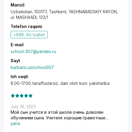
Manzil
Uzbekistan, 100177, Tashkent,
YASHNABADSKIY RAYON
,
ul. MASHXADI, 123/1
Telefon raqami
+998...
Ko'rsatish
E-mail
school-307@yandex.ru
Sayt
barbaris.uz/school307
Ish vaqti
8.00-17.00; tanaffuslarsiz; dam olish kuni: yakshanba
July 19, 2023
Мой сын учится в этой школе очень доволен
обучением сына. Учителя хорошие грамотные
усердно занимаются с детьми. В этом году хочу
yana
отдать для обучения младших сыновей .