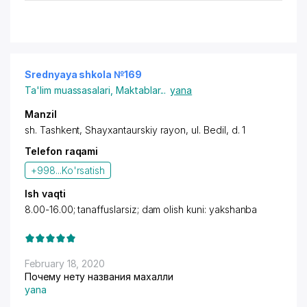
Srednyaya shkola №169
Ta'lim muassasalari
,
Maktablar
...
yana
Manzil
sh. Tashkent,
Shayxantaurskiy rayon
,
ul. Bedil
, d. 1
Telefon raqami
+998...
Ko'rsatish
Ish vaqti
8.00-16.00; tanaffuslarsiz; dam olish kuni: yakshanba
February 18, 2020
Почему нету названия махалли
yana