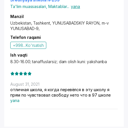
Ta'lim muassasalari
,
Maktablar
...
yana
Manzil
Uzbekistan, Tashkent,
YUNUSABADSKIY RAYON
, m-v
YUNUSABAD-9,
Telefon raqami
+998...
Ko'rsatish
Ish vaqti
8.30-16.00; tanaffuslarsiz; dam olish kuni: yakshanba
August 31, 2021
отличная школа, я когда перевёлся в эту школу я
прям по чувствовал свободу нето что в 97 школе
yana