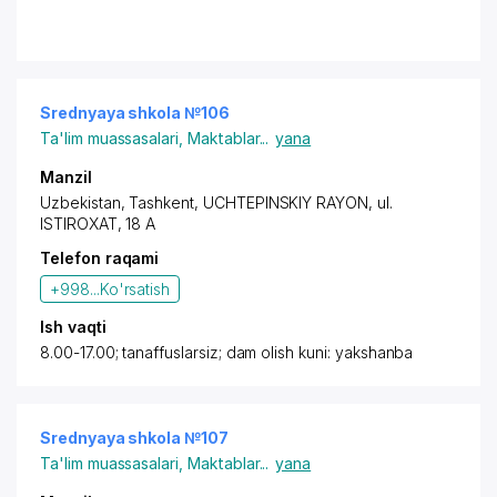
неосновным предметам постоянно меняются. Уже с
первого класса ставят двойки, отбивая всякое
желание учиться. Не советую эту школу!!!
Srednyaya shkola №106
Ta'lim muassasalari
,
Maktablar
...
yana
Manzil
Uzbekistan, Tashkent,
UCHTEPINSKIY RAYON
, ul.
ISTIROXAT, 18 A
Telefon raqami
+998...
Ko'rsatish
Ish vaqti
8.00-17.00; tanaffuslarsiz; dam olish kuni: yakshanba
Srednyaya shkola №107
Ta'lim muassasalari
,
Maktablar
...
yana