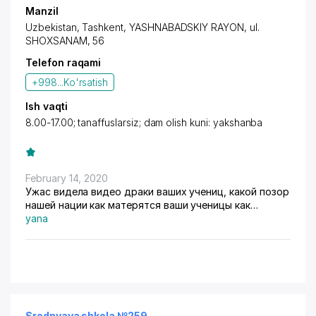
Manzil
Uzbekistan, Tashkent,
YASHNABADSKIY RAYON
, ul.
SHOXSANAM, 56
Telefon raqami
+998...
Ko'rsatish
Ish vaqti
8.00-17.00; tanaffuslarsiz; dam olish kuni: yakshanba
February 14, 2020
Ужас видела видео драки ваших учениц, какой позор
нашей нации как матерятся ваши ученицы как
дерутся ,а ваши ученики снимают все на видео
yana
,деградируете слов нет
Srednyaya shkola №259