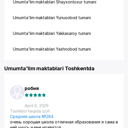
Umumta'lim maktablari Shayxontoxur tumani
Umumta'lim maktablari Yunusobod tumani
Umumta'lim maktablari Yakkasaroy tumani
Umumta'lim maktablari Yashnobod tumani
Umumta'lim maktablari Toshkentda
робия
April 6, 2026
Tashkilot haqida izoh
Средняя школа №284
очень хорошая школа отличная образования я сама в
ней учусь и мне нравится