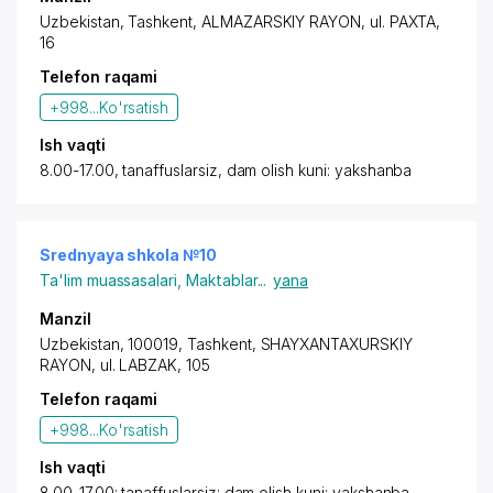
Uzbekistan, Tashkent,
ALMAZARSKIY RAYON
, ul. PAXTA,
16
Telefon raqami
+998...
Ko'rsatish
Ish vaqti
8.00-17.00, tanaffuslarsiz, dam olish kuni: yakshanba
Srednyaya shkola №10
Ta'lim muassasalari
,
Maktablar
...
yana
Manzil
Uzbekistan, 100019, Tashkent,
SHAYXANTAXURSKIY
RAYON
, ul. LABZAK, 105
Telefon raqami
+998...
Ko'rsatish
Ish vaqti
8.00-17.00; tanaffuslarsiz; dam olish kuni: yakshanba