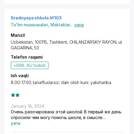
Srednyaya shkola №103
Ta'lim muassasalari
,
Maktablar
...
yana
Manzil
Uzbekistan, 100115, Tashkent,
CHILANZARSKIY RAYON
, ul.
GAGARINA, 53
Telefon raqami
+998...
Ko'rsatish
Ish vaqti
8.00-17.00; tanaffuslarsiz; dam olish kuni: yakshanba
January 18, 2024
Очень разочарована этой школой. В первый же день
спросили чем могу помочь школе, в смысле
финансово. Классы переполнены, по 42 человека в
yana
классе. Учебники полностью не выдают. Учителя по