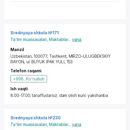
Srednyaya shkola №171
Ta'lim muassasalari
,
Maktablar
...
yana
Manzil
Uzbekistan, 100077, Tashkent,
MIRZO-ULUGBEKSKIY
RAYON
, ul. BUYUK IPAK YULI, 153
Telefon raqami
+998...
Ko'rsatish
Ish vaqti
8.00-17.00; tanaffuslarsiz; dam olish kuni: yakshanba
Srednyaya shkola №230
Ta'lim muassasalari
,
Maktablar
...
yana