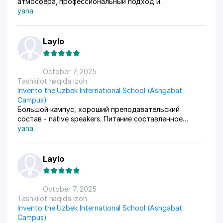
атмосфера, профессиональный подход и
индивидуальный подход к детям.
yana
Laylo
October 7, 2025
Tashkilot haqida izoh
Invento the Uzbek International School (Ashgabat
Campus)
Большой кампус, хороший преподавательский
состав - native speakers. Питание составленное
поварами и нутрициологами. Обучение по
yana
швейцарской программе IB. Большая библиотека,
бассейн и поле. Рекомендую всем тем кто ищет
международный стандарт.
Laylo
October 7, 2025
Tashkilot haqida izoh
Invento the Uzbek International School (Ashgabat
Campus)