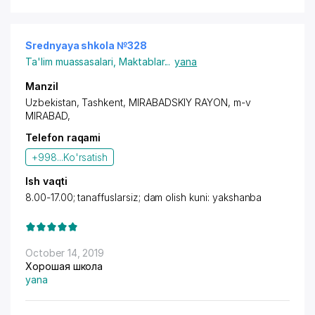
Srednyaya shkola №328
Ta'lim muassasalari
,
Maktablar
...
yana
Manzil
Uzbekistan, Tashkent,
MIRABADSKIY RAYON
,
m-v
MIRABAD
,
Telefon raqami
+998...
Ko'rsatish
Ish vaqti
8.00-17.00; tanaffuslarsiz; dam olish kuni: yakshanba
October 14, 2019
Хорошая школа
yana