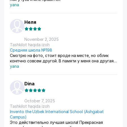
yana
Неля
November 2, 2025
Tashkilot haqida izoh
Средняя школа №198
Смотрю на фото, стоит вроде на месте, но облик
конпчно совсем другой. В памяти у меня она другая и
родная. Закончила школу в 1977 году. Мы обучались
yana
один год в первую смену русскоязычные, а во
вторую смену узбекское обучение. А на следущий
год наоборот. Мы все усились очень дружно, школа
Dina
была многонациональная: узбеки, русские, татары,
чеченцы, украинцы, корейцы, немцы, евреи, армяне (
их в Янги- Абаде жили очень много). Как нас было
October 7, 2025
много👍
Tashkilot haqida izoh
Invento the Uzbek International School (Ashgabat
Campus)
Это действительно лучшая школа! Прекрасная