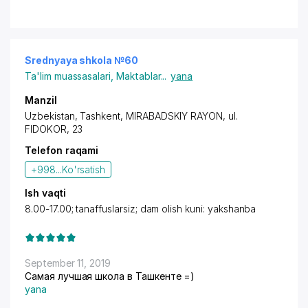
Srednyaya shkola №60
Ta'lim muassasalari
,
Maktablar
...
yana
Manzil
Uzbekistan, Tashkent,
MIRABADSKIY RAYON
, ul.
FIDOKOR, 23
Telefon raqami
+998...
Ko'rsatish
Ish vaqti
8.00-17.00; tanaffuslarsiz; dam olish kuni: yakshanba
September 11, 2019
Самая лучшая школа в Ташкенте =)
yana