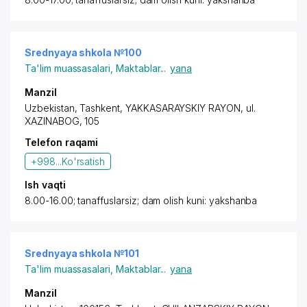
Srednyaya shkola №100
Ta'lim muassasalari
,
Maktablar
...
yana
Manzil
Uzbekistan, Tashkent,
YAKKASARAYSKIY RAYON
,
ul.
XAZINABOG
, 105
Telefon raqami
+998...
Ko'rsatish
Ish vaqti
8.00-16.00; tanaffuslarsiz; dam olish kuni: yakshanba
Srednyaya shkola №101
Ta'lim muassasalari
,
Maktablar
...
yana
Manzil