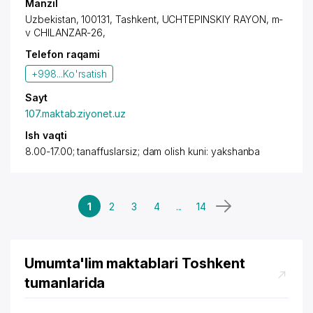
Manzil
Uzbekistan, 100131, Tashkent,
UCHTEPINSKIY RAYON
, m-
v CHILANZAR-26,
Telefon raqami
+998...
Ko'rsatish
Sayt
107.maktab.ziyonet.uz
Ish vaqti
8.00-17.00; tanaffuslarsiz; dam olish kuni: yakshanba
1
2
3
4
...
14
Umumta'lim maktablari Toshkent
tumanlarida