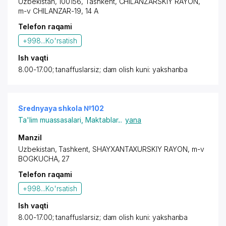
Uzbekistan, 100156, Tashkent,
CHILANZARSKIY RAYON
,
m-v CHILANZAR-19, 14 A
Telefon raqami
+998...
Ko'rsatish
Ish vaqti
8.00-17.00; tanaffuslarsiz; dam olish kuni: yakshanba
Srednyaya shkola №102
Ta'lim muassasalari
,
Maktablar
...
yana
Manzil
Uzbekistan, Tashkent,
SHAYXANTAXURSKIY RAYON
, m-v
BOGKUCHA, 27
Telefon raqami
+998...
Ko'rsatish
Ish vaqti
8.00-17.00; tanaffuslarsiz; dam olish kuni: yakshanba