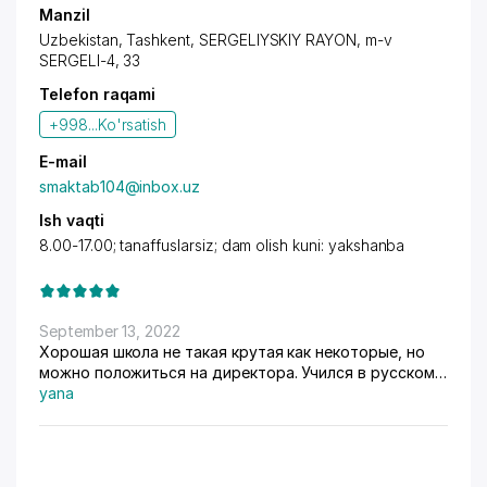
Manzil
Uzbekistan, Tashkent,
SERGELIYSKIY RAYON
,
m-v
SERGELI-4
, 33
Telefon raqami
+998...
Ko'rsatish
E-mail
smaktab104@inbox.uz
Ish vaqti
8.00-17.00; tanaffuslarsiz; dam olish kuni: yakshanba
September 13, 2022
Хорошая школа не такая крутая как некоторые, но
можно положиться на директора. Учился в русском
классе.
yana