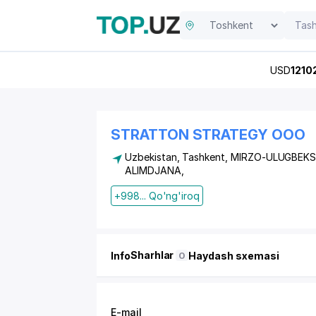
USD
1210
STRATTON STRATEGY OOO
Uzbekistan, Tashkent,
MIRZO-ULUGBEKS
ALIMDJANA
,
+998... Qo'ng'iroq
Sharhlar
Info
Haydash sxemasi
0
E-mail