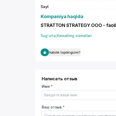
Sayt
Kompaniya haqida
STRATTON STRATEGY OOO - faoliya
Sug'urta
,
Konsalting xizmatlari
Xatolik topdingizmi?
Написать отзыв
Имя
*
Ваш отзыв
*