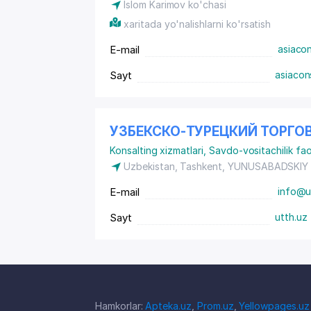
Islom Karimov ko'chasi
xaritada yo'nalishlarni ko'rsatish
E-mail
asiaco
Sayt
asiacon
УЗБЕКСКО-ТУРЕЦКИЙ ТОРГО
Konsalting xizmatlari
,
Savdo-vositachilik fao
Uzbekistan, Tashkent,
YUNUSABADSKIY
E-mail
info@u
Sayt
utth.uz
Hamkorlar:
Apteka.uz
,
Prom.uz
,
Yellowpages.uz