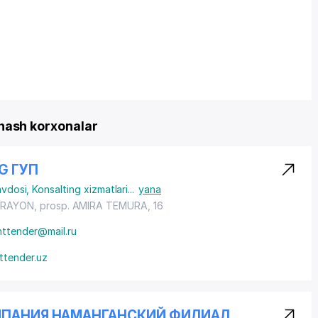
ash korxonalar
G ГУП
avdosi
,
Konsalting xizmatlari
...
yana
 RAYON
,
prosp. AMIRA TEMURA
, 16
nttender@mail.ru
ttender.uz
МПАНИЯ НАМАНГАНСКИЙ ФИЛИАЛ