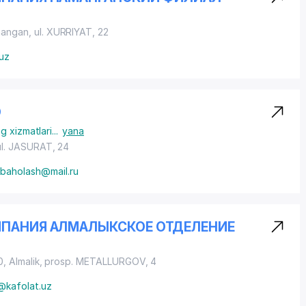
mangan,
ul. XURRIYAT
, 22
.uz
О
g xizmatlari
...
yana
ul. JASURAT
, 24
-baholash@mail.ru
МПАНИЯ АЛМАЛЫКСКОЕ ОТДЕЛЕНИЕ
, Almalik,
prosp. METALLURGOV
, 4
@kafolat.uz