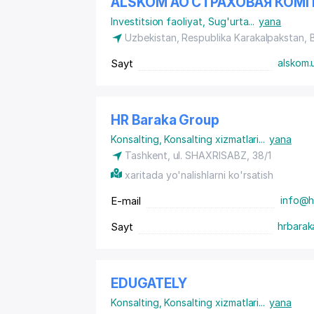
ALSKOM АО СТРАХОВАЯ КОМ
Investitsion faoliyat
,
Sug'urta
...
yana
Uzbekistan, Respublika Karakalpakstan,
Sayt
alskom.
HR Baraka Group
Konsalting
,
Konsalting xizmatlari
...
yana
Tashkent, ul. SHAXRISABZ, 38/1
xaritada yo'nalishlarni ko'rsatish
E-mail
info@h
Sayt
hrbarak
EDUGATELY
Konsalting
,
Konsalting xizmatlari
...
yana