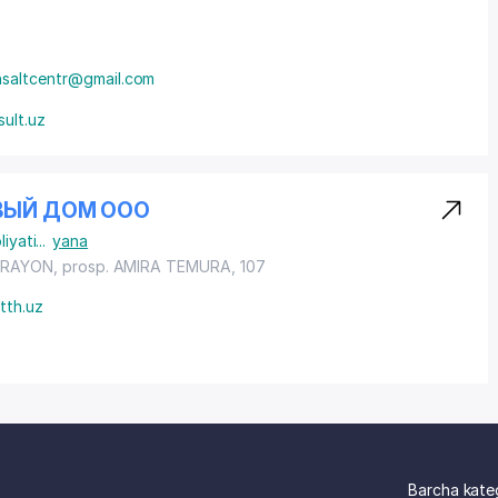
nsaltcentr@gmail.com
sult.uz
ВЫЙ ДОМ ООО
liyati
...
yana
 RAYON
,
prosp. AMIRA TEMURA
, 107
tth.uz
Barcha kate