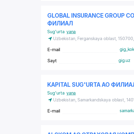
GLOBAL INSURANCE GROUP С
ФИЛИАЛ
Sug'urta
yana
Uzbekistan, Ferganskaya oblast, 150700
E-mail
gig_ko
Sayt
gig.uz
KAPITAL SUG'URTA АО ФИЛИ
Sug'urta
yana
Uzbekistan, Samarkandskaya oblast, 14
E-mail
samark