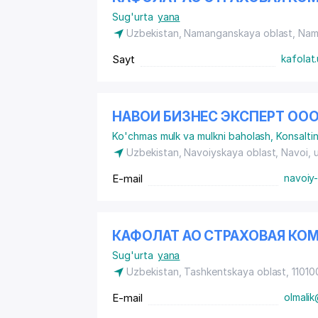
Sug'urta
yana
Uzbekistan, Namanganskaya oblast, Na
Sayt
kafolat
НАВОИ БИЗНЕС ЭКСПЕРТ ОО
Ko'chmas mulk va mulkni baholash
,
Konsaltin
Uzbekistan, Navoiyskaya oblast, Navoi,
E-mail
navoiy
КАФОЛАТ АО СТРАХОВАЯ КО
Sug'urta
yana
Uzbekistan, Tashkentskaya oblast, 110100
E-mail
olmalik