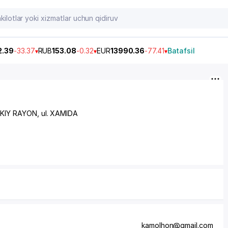
2.39
-33.37
RUB
153.08
-0.32
EUR
13990.36
-77.41
Batafsil
KIY RAYON
,
ul. XAMIDA
kamolhon@gmail.com