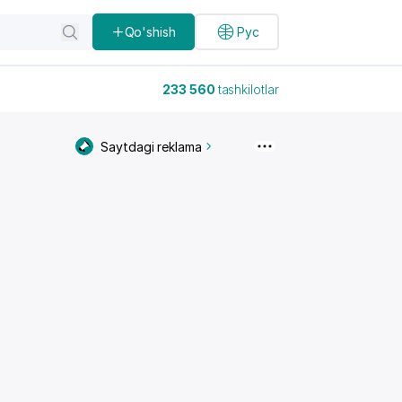
Qo'shish
Рус
233 560
tashkilotlar
Saytdagi reklama