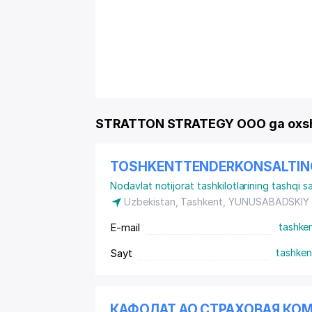
STRATTON STRATEGY OOO ga oxsh
TOSHKENTTENDERKONSALTIN
Nodavlat notijorat tashkilotlarining tashqi s
Uzbekistan, Tashkent,
YUNUSABADSKIY
E-mail
tashke
Sayt
tashken
КАФОЛАТ АО СТРАХОВАЯ КО