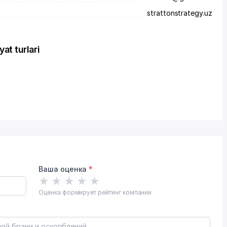
strattonstrategy.uz
t turlari
Ваша оценка
*
★
★
★
★
★
Оценка формирует рейтинг компании