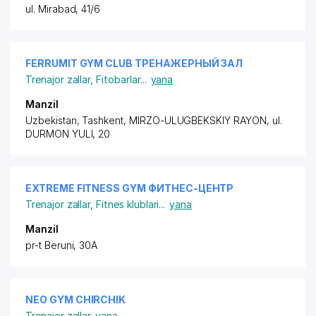
ul. Mirabad, 41/6
FERRUMIT GYM CLUB ТРЕНАЖЕРНЫЙ ЗАЛ
Trenajor zallar
,
Fitobarlar
...
yana
Manzil
Uzbekistan, Tashkent,
MIRZO-ULUGBEKSKIY RAYON
, ul.
DURMON YULI, 20
EXTREME FITNESS GYM ФИТНЕС-ЦЕНТР
Trenajor zallar
,
Fitnes klublari
...
yana
Manzil
pr-t Beruni, 30A
NEO GYM CHIRCHIK
Trenajor zallar
yana