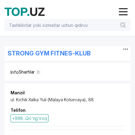
STRONG GYM FITNES-KLUB
Sharhlar
Info
0
Manzil
ul. Kichik Xalka Yuli (Malaya Kolsevaya), 88
Telifon
+998...Qo'ng'iroq