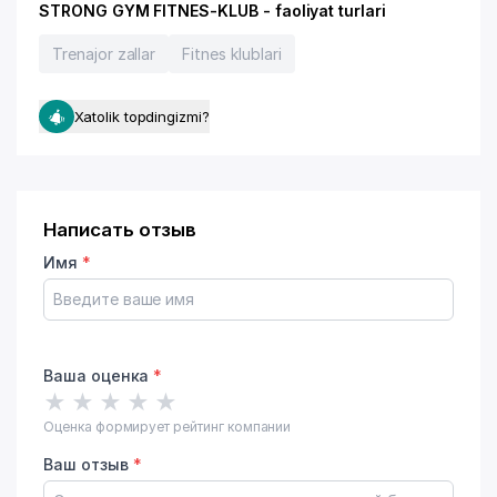
STRONG GYM FITNES-KLUB - faoliyat turlari
Trenajor zallar
Fitnes klublari
Xatolik topdingizmi?
Написать отзыв
Имя
*
Ваша оценка
*
★
★
★
★
★
Оценка формирует рейтинг компании
Ваш отзыв
*