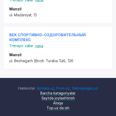
Manzil
ul. Madaniyat, 13
BEK СПОРТИВНО-ОЗДОРОВИТЕЛЬНЫЙ
КОМПЛЕКС
Trenajor zallar
yana
Manzil
ul. Beshagach (Bivsh. Turaba Tuli), 126
Hamkorlar:
Apteka.uz
,
Prom.uz
,
Yellowpages.uz
Barcha kategoriyalar
Saytda joylashtirish
Aloqa
Top.uz da ish