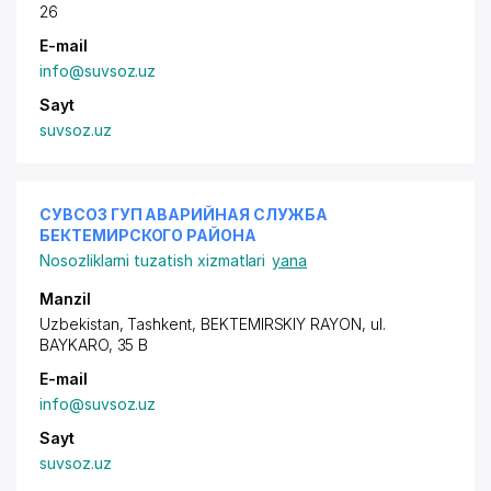
26
E-mail
info@suvsoz.uz
Sayt
suvsoz.uz
СУВСОЗ ГУП АВАРИЙНАЯ СЛУЖБА
БЕКТЕМИРСКОГО РАЙОНА
Nosozliklarni tuzatish xizmatlari
yana
Manzil
Uzbekistan, Tashkent,
BEKTEMIRSKIY RAYON
, ul.
BAYKARO, 35 B
E-mail
info@suvsoz.uz
Sayt
suvsoz.uz