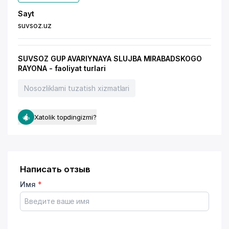
Sayt
suvsoz.uz
SUVSOZ GUP AVARIYNAYA SLUJBA MIRABADSKOGO
RAYONA - faoliyat turlari
Nosozliklarni tuzatish xizmatlari
Xatolik topdingizmi?
Написать отзыв
Имя
*