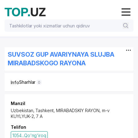
SUVSOZ GUP AVARIYNAYA SLUJBA
MIRABADSKOGO RAYONA
Sharhlar
Info
0
Manzil
Uzbekistan, Tashkent,
MIRABADSKIY RAYON
, m-v
KUYLYUK-2, 7 A
Telifon
1054...Qo'ng'iroq