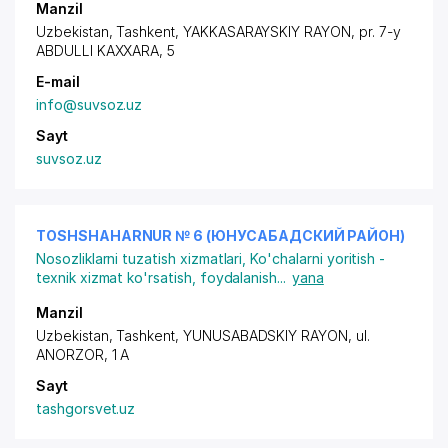
Manzil
Uzbekistan, Tashkent,
YAKKASARAYSKIY RAYON
,
pr. 7-y
ABDULLI KAXXARA
, 5
E-mail
info@suvsoz.uz
Sayt
suvsoz.uz
TOSHSHAHARNUR № 6 (ЮНУСАБАДСКИЙ РАЙОН)
Nosozliklarni tuzatish xizmatlari
,
Ko'chalarni yoritish -
texnik xizmat ko'rsatish, foydalanish
...
yana
Manzil
Uzbekistan, Tashkent,
YUNUSABADSKIY RAYON
,
ul.
ANORZOR
, 1 A
Sayt
tashgorsvet.uz