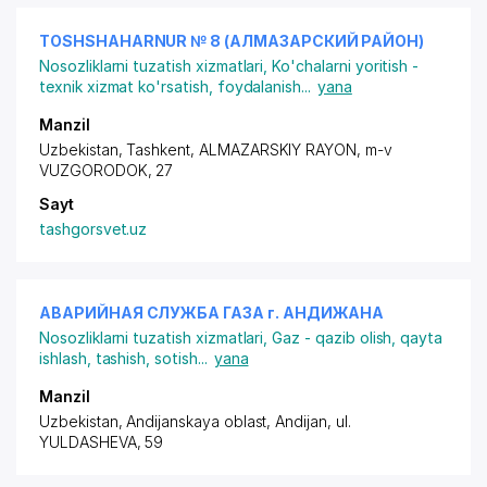
TOSHSHAHARNUR № 8 (АЛМАЗАРСКИЙ РАЙОН)
Nosozliklarni tuzatish xizmatlari
,
Ko'chalarni yoritish -
texnik xizmat ko'rsatish, foydalanish
...
yana
Manzil
Uzbekistan, Tashkent,
ALMAZARSKIY RAYON
,
m-v
VUZGORODOK
, 27
Sayt
tashgorsvet.uz
АВАРИЙНАЯ СЛУЖБА ГАЗА г. АНДИЖАНА
Nosozliklarni tuzatish xizmatlari
,
Gaz - qazib olish, qayta
ishlash, tashish, sotish
...
yana
Manzil
Uzbekistan, Andijanskaya oblast, Andijan,
ul.
YULDASHEVA
, 59