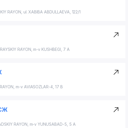
KIY RAYON
,
ul. XABIBA ABDULLAEVA
, 122/1
RAYSKIY RAYON
, m-v KUSHBEGI, 7 A
Ж
 RAYON
,
m-v AVIASOZLAR-4
, 17 B
ЧСЖ
DSKIY RAYON
, m-v YUNUSABAD-5, 5 A