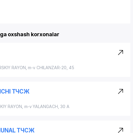
a oxshash korxonalar
RSKIY RAYON
, m-v CHILANZAR-20, 45
NCHI ТЧСЖ
KIY RAYON
, m-v YALANGACH, 30 A
MMUNAL ТЧСЖ