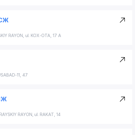
ЧСЖ
KIY RAYON
,
ul. KOX-OTA
, 17 A
USABAD-11, 47
СЖ
RAYSKIY RAYON
, ul. RAKAT, 14