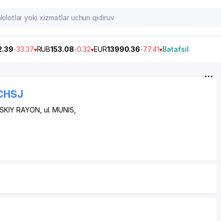
2.39
-33.37
RUB
153.08
-0.32
EUR
13990.36
-77.41
Batafsil
CHSJ
SKIY RAYON
, ul. MUNIS,