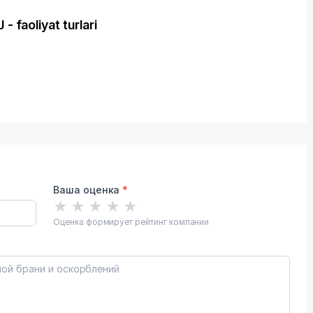
aoliyat turlari
Ваша оценка
*
★
★
★
★
★
Оценка формирует рейтинг компании