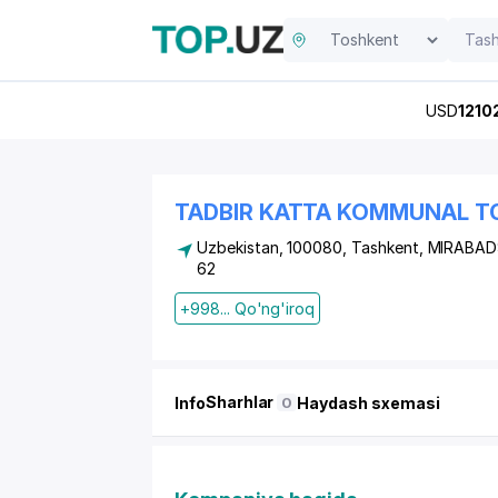
USD
1210
TADBIR KATTA KOMMUNAL T
Uzbekistan, 100080, Tashkent,
MIRABAD
62
+998... Qo'ng'iroq
Sharhlar
Info
Haydash sxemasi
0