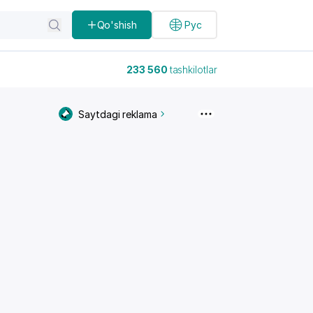
Qo'shish
Рус
233 560
tashkilotlar
Saytdagi reklama