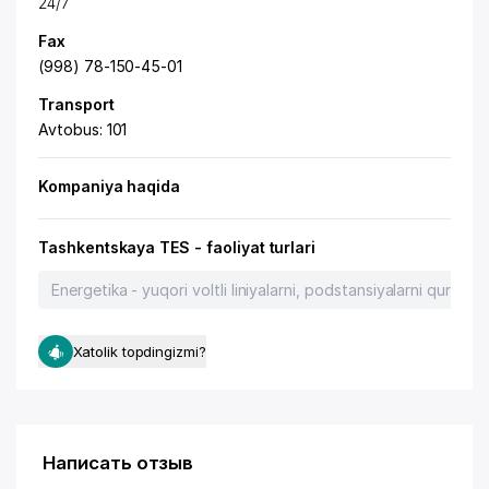
24/7
Fax
(998) 78-150-45-01
Transport
Avtobus: 101
Kompaniya haqida
Tashkentskaya TES - faoliyat turlari
Energetika - yuqori voltli liniyalarni, podstansiyalarni qurish
Xatolik topdingizmi?
Написать отзыв