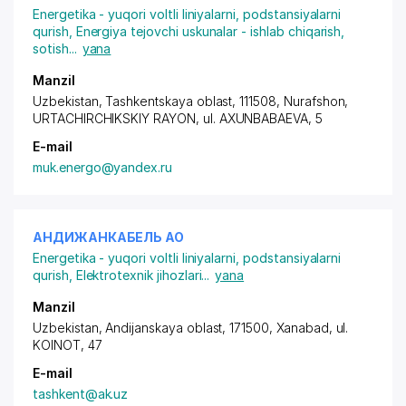
Energetika - yuqori voltli liniyalarni, podstansiyalarni
qurish
,
Energiya tejovchi uskunalar - ishlab chiqarish,
sotish
...
yana
Manzil
Uzbekistan, Tashkentskaya oblast, 111508, Nurafshon,
URTACHIRCHIKSKIY RAYON
,
ul. AXUNBABAEVA
, 5
E-mail
muk.energo@yandex.ru
АНДИЖАНКАБЕЛЬ АО
Energetika - yuqori voltli liniyalarni, podstansiyalarni
qurish
,
Elektrotexnik jihozlari
...
yana
Manzil
Uzbekistan, Andijanskaya oblast, 171500, Xanabad,
ul.
KOINOT
, 47
E-mail
tashkent@ak.uz