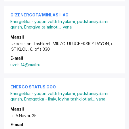
O'ZENERGOTA'MINLASH АО
Energetika - yuqori voltli liniyalarni, podstansiyalarni
qurish
,
Energiya ta'minoti
...
yana
Manzil
Uzbekistan, Tashkent,
MIRZO-ULUGBEKSKIY RAYON
, ul.
ISTIKLOL, 6, ofis 330
E-mail
uzet-14@mail.ru
ENERGO STATUS ООО
Energetika - yuqori voltli liniyalarni, podstansiyalarni
qurish
,
Energetika - ilmiy, loyiha tashkilotlari
...
yana
Manzil
ul. A.Navoi
, 35
E-mail