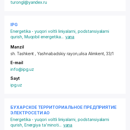
turongl@yandex.ru
IPG
Energetika - yuqori voltli liniyalarni, podstansiyalarni
qurish
,
Muqobil energetika
...
yana
Manzil
sh. Tashkent ,
Yashnabadskiy rayon
,ulisa Alimkent, 33/1
E-mail
info@ipg.uz
Sayt
ipg.uz
БУХАРСКОЕ ТЕРРИТОРИАЛЬНОЕ ПРЕДПРИЯТИЕ
ЭЛЕКТРОСЕТИ АО
Energetika - yuqori voltli liniyalarni, podstansiyalarni
qurish
,
Energiya ta'minoti
...
yana