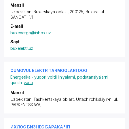
Manzil
Uzbekistan, Buxarskaya oblast, 200125, Buxara, ul.
SANOAT, 1/1
E-mail
buxenergo@inbox.uz
Sayt
buxelektr.uz
QUMOVUL ELEKTR TARMOQLARI ООО
Energetika - yuqori voltli liniyalarni, podstansiyalarni
qurish
yana
Manzil
Uzbekistan, Tashkentskaya oblast, Urtachirchikskiy r-n,
ul.
PARKENTSKAYA
,
ИХЛОС БИЗНЕС БАРАКА ЧП