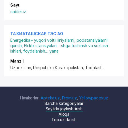
Sayt
cable.uz
ТАХИАТАШСКАЯ ТЭС АО
Energetika - yuqori voltli liniyalarni, podstansiyalarni
qurish
,
Elektr stansiyalari - ishga tushirish va sozlash
ishlari, foydalanish
...
yana
Manzil
Uzbekistan, Respublika Karakalpakstan, Taxiatash,
Hamkorlar:
Apteka.uz
,
Prom.uz
,
Yellowpages.uz
Barcha kategoriyalar
Saytda joylashtirish
Aloqa
Top.uz da ish