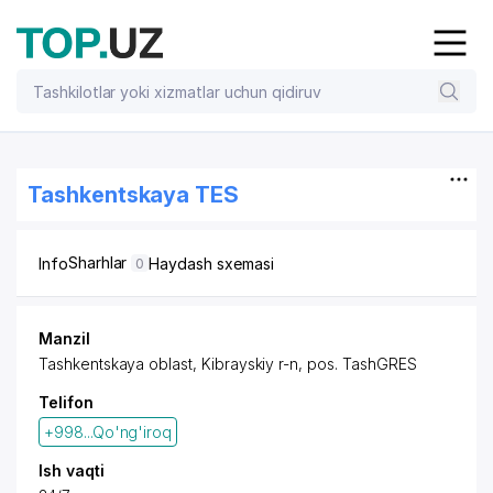
Tashkentskaya TES
Sharhlar
Info
Haydash sxemasi
0
Manzil
Tashkentskaya oblast, Kibrayskiy r-n,
pos.
TashGRES
Telifon
+998...Qo'ng'iroq
Ish vaqti