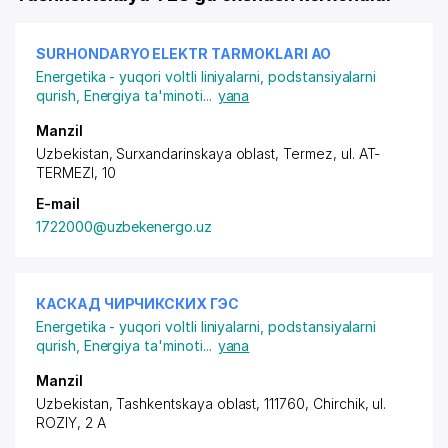
SURHONDARYO ELEKTR TARMOKLARI АО
Energetika - yuqori voltli liniyalarni, podstansiyalarni
qurish
,
Energiya ta'minoti
...
yana
Manzil
Uzbekistan, Surxandarinskaya oblast, Termez,
ul. AT-
TERMEZI
, 10
E-mail
1722000@uzbekenergo.uz
КАСКАД ЧИРЧИКСКИХ ГЭС
Energetika - yuqori voltli liniyalarni, podstansiyalarni
qurish
,
Energiya ta'minoti
...
yana
Manzil
Uzbekistan, Tashkentskaya oblast, 111760, Chirchik,
ul.
ROZIY
, 2 A