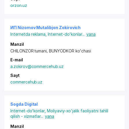
orzon.uz
ИП Nizomov Mutalibjon Zokirovich
Internetda reklama
,
Internet-do'konlar
...
yana
Manzil
CHILONZOR tumani, BUNYODKOR ko'chasi
E-mail
a.zokirov@commercehub.uz
Sayt
commercehub.uz
Sogda Digital
Internet-do'konlar
,
Moliyaviy-xo'jalik faoliyatni tahlil
qilish - xizmatlar
...
yana
Manzil