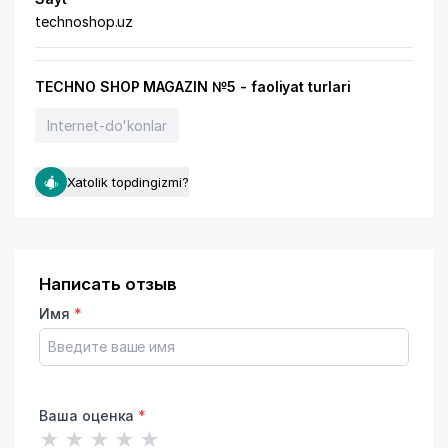
technoshop.uz
TECHNO SHOP MAGAZIN №5 - faoliyat turlari
Internet-do'konlar
Xatolik topdingizmi?
Написать отзыв
Имя
*
Ваша оценка
*
★
★
★
★
★