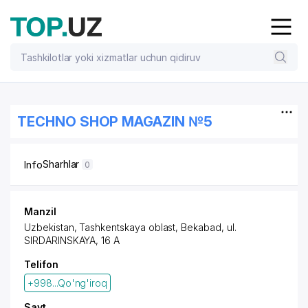
TECHNO SHOP MAGAZIN №5
Sharhlar
Info
0
Manzil
Uzbekistan, Tashkentskaya oblast, Bekabad, ul.
SIRDARINSKAYA, 16 A
Telifon
+998...Qo'ng'iroq
Sayt