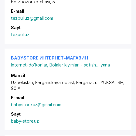
Bo'zbozor ko'chasi, 5
E-mail
tezpul.uz@gmail.com
Sayt
tezpul.uz
BABYSTORE ИНТЕРНЕТ-МАГАЗИН
Internet-do'konlar
,
Bolalar kiyimlari - sotish
...
yana
Manzil
Uzbekistan, Ferganskaya oblast, Fergana,
ul. YUKSALISH
,
90 A
E-mail
babystore.uz@gmail.com
Sayt
baby-store.uz