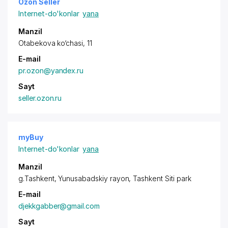
Ozon Seller
Internet-do'konlar
yana
Manzil
Otabekova ko‘chasi, 11
E-mail
pr.ozon@yandex.ru
Sayt
seller.ozon.ru
myBuy
Internet-do'konlar
yana
Manzil
g.Tashkent,
Yunusabadskiy rayon
, Tashkent Siti park
E-mail
djekkgabber@gmail.com
Sayt