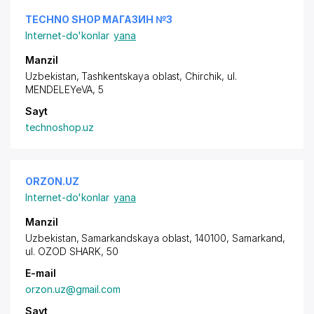
TECHNO SHOP МАГАЗИН №3
Internet-do'konlar
yana
Manzil
Uzbekistan, Tashkentskaya oblast, Chirchik,
ul.
MENDELEYeVA
, 5
Sayt
technoshop.uz
ORZON.UZ
Internet-do'konlar
yana
Manzil
Uzbekistan, Samarkandskaya oblast, 140100, Samarkand,
ul. OZOD SHARK
, 50
E-mail
orzon.uz@gmail.com
Sayt