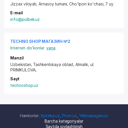
Jizzax viloyati, Arnasoy tumani, Cho'lpon ko'chasi, 7 uy
E-mail
info@pulbek.uz
TECHNO SHOP МАГАЗИН №2
Internet-do'konlar
yana
Manzil
Uzbekistan, Tashkentskaya oblast, Almalik,
ul.
PRIMKULOVA
,
Sayt
technoshop.uz
Hamkorlar:
Apteka.uz
,
Prom.uz
,
Yellowpages.uz
Barcha kategoriyalar
Saytda joylashtirish