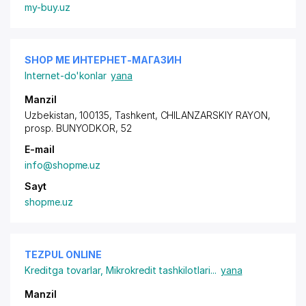
my-buy.uz
SHOP ME ИНТЕРНЕТ-МАГАЗИН
Internet-do'konlar
yana
Manzil
Uzbekistan, 100135, Tashkent,
CHILANZARSKIY RAYON
,
prosp. BUNYODKOR
, 52
E-mail
info@shopme.uz
Sayt
shopme.uz
TEZPUL ONLINE
Kreditga tovarlar
,
Mikrokredit tashkilotlari
...
yana
Manzil