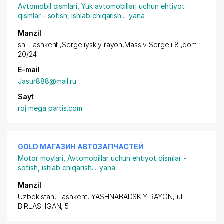
Avtomobil qismlari
,
Yuk avtomobillari uchun ehtiyot
qismlar - sotish, ishlab chiqarish
...
yana
Manzil
sh. Tashkent ,Sergeliyskiy rayon
,Massiv Sergeli 8 ,dom
20/24
E-mail
Jasur888@mail.ru
Sayt
roj mega partis.com
GOLD МАГАЗИН АВТОЗАПЧАСТЕЙ
Motor moylari
,
Avtomobillar uchun ehtiyot qismlar -
sotish, ishlab chiqarish
...
yana
Manzil
Uzbekistan, Tashkent,
YASHNABADSKIY RAYON
, ul.
BIRLASHGAN, 5