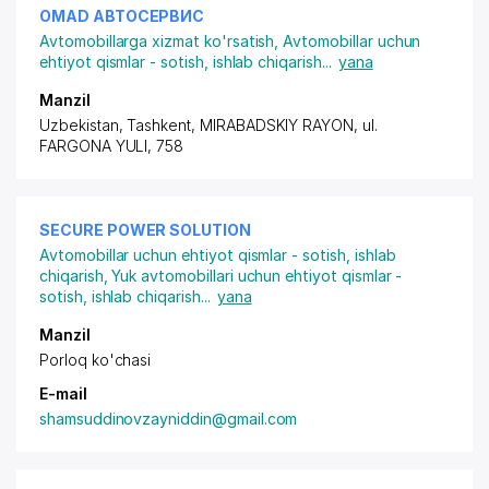
OMAD АВТОСЕРВИС
Avtomobillarga xizmat ko'rsatish
,
Avtomobillar uchun
ehtiyot qismlar - sotish, ishlab chiqarish
...
yana
Manzil
Uzbekistan, Tashkent,
MIRABADSKIY RAYON
, ul.
FARGONA YULI, 758
SECURE POWER SOLUTION
Avtomobillar uchun ehtiyot qismlar - sotish, ishlab
chiqarish
,
Yuk avtomobillari uchun ehtiyot qismlar -
sotish, ishlab chiqarish
...
yana
Manzil
Porloq ko'chasi
E-mail
shamsuddinovzayniddin@gmail.com