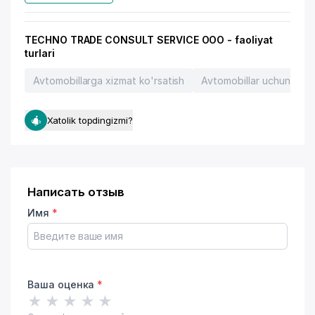
TECHNO TRADE CONSULT SERVICE OOO - faoliyat
turlari
Avtomobillarga xizmat ko'rsatish
Avtomobillar uchun ehtiyo
Xatolik topdingizmi?
Написать отзыв
Имя
*
Ваша оценка
*
★
★
★
★
★