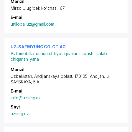
Manzil
Mirzo Ulug'bek ko'chasi, 67
E-mail
unilopal.uz@gmail.com
UZ-SAEMYUNG CO. СП АО
Avtomobillar uchun ehtiyot qismlar - sotish, ishlab
chiqarish
yana
Manzil
Uzbekistan, Andijanskaya oblast, 170105, Andijan,
ul.
SAYSKAYA
, 5 A
E-mail
info@uzsmg.uz
Sayt
uzsmg.uz