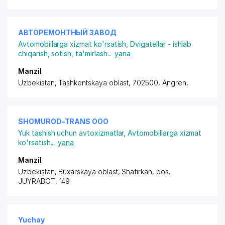
АВТОРЕМОНТНЫЙ ЗАВОД
Avtomobillarga xizmat ko'rsatish
,
Dvigatellar - ishlab
chiqarish, sotish, ta'mirlash
...
yana
Manzil
Uzbekistan, Tashkentskaya oblast, 702500, Angren,
SHOMUROD-TRANS ООО
Yuk tashish uchun avtoxizmatlar
,
Avtomobillarga xizmat
ko'rsatish
...
yana
Manzil
Uzbekistan, Buxarskaya oblast, Shafirkan,
pos.
JUYRABOT
, 149
Yuchay