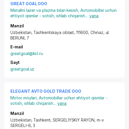
GREAT GOAL ООО
Metallni lazer va plazma bilan kesish
,
Avtomobillar uchun
ehtiyot qismlar - sotish, ishlab chiqarish
...
yana
Manzil
Uzbekistan, Tashkentskaya oblast, 111600, Chinaz,
ul.
BERUNI
, 7
E-mail
greatgoal@list.ru
Sayt
greatgoal.uz
ELEGANT AVTO GOLD TRADE ООО
Motor moylari
,
Avtomobillar uchun ehtiyot qismlar -
sotish, ishlab chiqarish
...
yana
Manzil
Uzbekistan, Tashkent,
SERGELIYSKIY RAYON
,
m-v
SERGELI-6
, 3