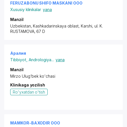
FERUZABONU SHIFO MASKANI ООО
Xususiy klinikalar
yana
Manzil
Uzbekistan, Kashkadarinskaya oblast, Karshi,
ul. K.
RUSTAMOVA
, 67 D
Аралия
Tibbiyot
,
Andrologiya
...
yana
Manzil
Mirzo Ulug'bek ko'chasi
Klinikaga yozilish
Ro'yxatdan o'tish
MAMKOR-BAXODIR ООО