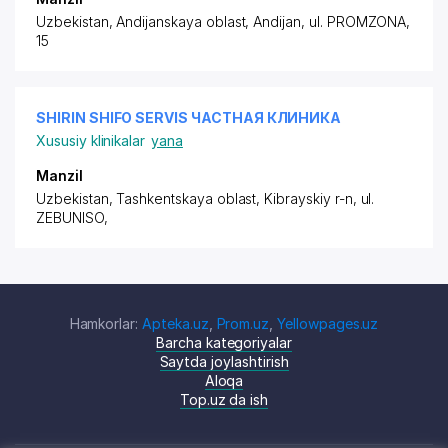
Uzbekistan,
Andijan
skaya oblast,
Andijan
,
ul. PROMZONA
,
15
SHIRIN SHIFO SERVIS ЧАСТНАЯ КЛИНИКА
Xususiy klinikalar
yana
Manzil
Uzbekistan, Tashkentskaya oblast, Kibrayskiy r-n,
ul.
ZEBUNISO
,
Hamkorlar:
Apteka.uz
,
Prom.uz
,
Yellowpages.uz
Barcha kategoriyalar
Saytda joylashtirish
Aloqa
Top.uz da ish