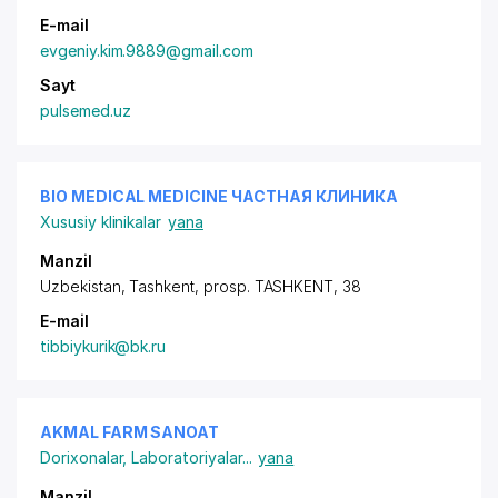
E-mail
evgeniy.kim.9889@gmail.com
Sayt
pulsemed.uz
BIO MEDICAL MEDICINE ЧАСТНАЯ КЛИНИКА
Xususiy klinikalar
yana
Manzil
Uzbekistan, Tashkent,
prosp. TASHKENT
, 38
E-mail
tibbiykurik@bk.ru
AKMAL FARM SANOAT
Dorixonalar
,
Laboratoriyalar
...
yana
Manzil