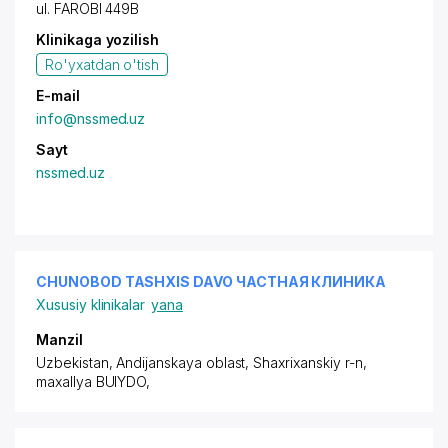
ul. FAROBI 449B
Klinikaga yozilish
Ro'yxatdan o'tish
E-mail
info@nssmed.uz
Sayt
nssmed.uz
CHUNOBOD TASHXIS DAVO ЧАСТНАЯ КЛИНИКА
Xususiy klinikalar
yana
Manzil
Uzbekistan, Andijanskaya oblast, Shaxrixanskiy r-n,
maxallya BUIYDO
,