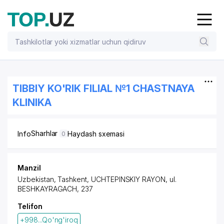
TIBBIY KO'RIK FILIAL №1 CHASTNAYA
KLINIKA
Sharhlar
Info
Haydash sxemasi
0
Manzil
Uzbekistan, Tashkent,
UCHTEPINSKIY RAYON
,
ul.
BESHKAYRAGACH
, 237
Telifon
+998...Qo'ng'iroq