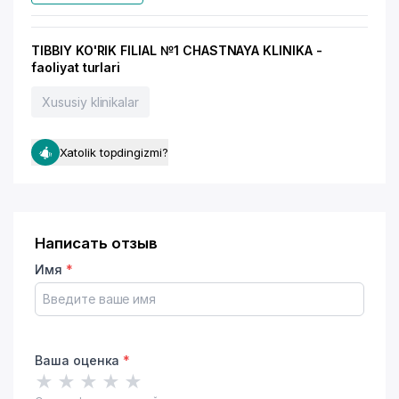
TIBBIY KO'RIK FILIAL №1 CHASTNAYA KLINIKA -
faoliyat turlari
Xususiy klinikalar
Xatolik topdingizmi?
Написать отзыв
Имя
*
Ваша оценка
*
★
★
★
★
★