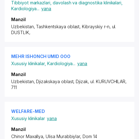
Tibbiyot markazlari, davolash va diagnostika klinikalari
,
Kardiologiya
...
yana
Manzil
Uzbekistan, Tashkentskaya oblast, Kibrayskiy r-n,
ul.
DUSTLIK
,
MEHR ISHONCH UMID ООО
Xususiy klinikalar
,
Kardiologiya
...
yana
Manzil
Uzbekistan, Djizakskaya oblast, Djizak,
ul. KURUVCHILAR
,
711
WELFARE-MED
Xususiy klinikalar
yana
Manzil
Chinor Maxallya, Ulisa Murabbiylar, Dom 14