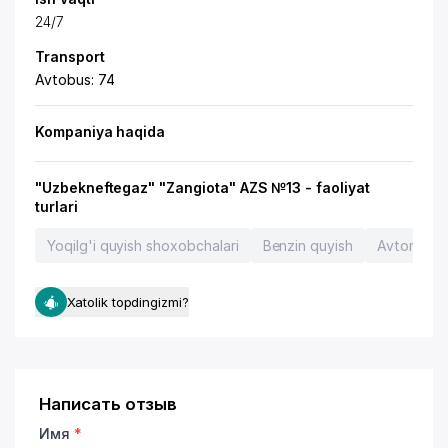
24/7
Transport
Avtobus: 74
Kompaniya haqida
"Uzbekneftegaz" "Zangiota" AZS №13 - faoliyat
turlari
Yoqilg'i quyish shoxobchalari
Benzin quyish
Avtomobill
Xatolik topdingizmi?
Написать отзыв
Имя
*