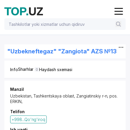
"Uzbekneftegaz" "Zangiota" AZS №13
Sharhlar
Info
Haydash sxemasi
0
Manzil
Uzbekistan, Tashkentskaya oblast,
Zangiatinskiy r-n
,
pos.
ERKIN
,
Telifon
+998...Qo'ng'iroq
Ish vaqti