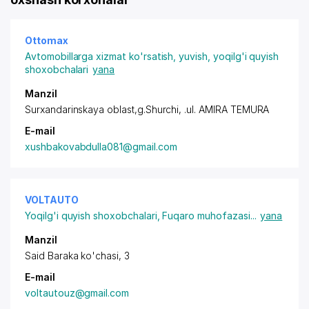
Ottomax
Avtomobillarga xizmat ko'rsatish, yuvish, yoqilg'i quyish
shoxobchalari
yana
Manzil
Surxandarinskaya oblast,g.Shurchi, .ul. AMIRA TEMURA
E-mail
xushbakovabdulla081@gmail.com
VOLTAUTO
Yoqilg'i quyish shoxobchalari
,
Fuqaro muhofazasi
...
yana
Manzil
Said Baraka ko'chasi, 3
E-mail
voltautouz@gmail.com