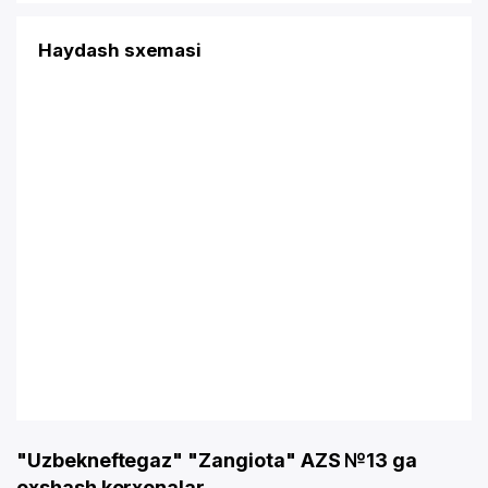
Haydash sxemasi
"Uzbekneftegaz" "Zangiota" AZS №13 ga
oxshash korxonalar