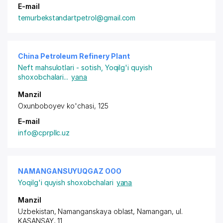
E-mail
temurbekstandartpetrol@gmail.com
China Petroleum Refinery Plant
Neft mahsulotlari - sotish
,
Yoqilg'i quyish
shoxobchalari
...
yana
Manzil
Oxunboboyev ko'chasi, 125
E-mail
info@cprpllc.uz
NAMANGANSUYUQGAZ ООО
Yoqilg'i quyish shoxobchalari
yana
Manzil
Uzbekistan, Namanganskaya oblast, Namangan, ul.
KASANSAY, 11