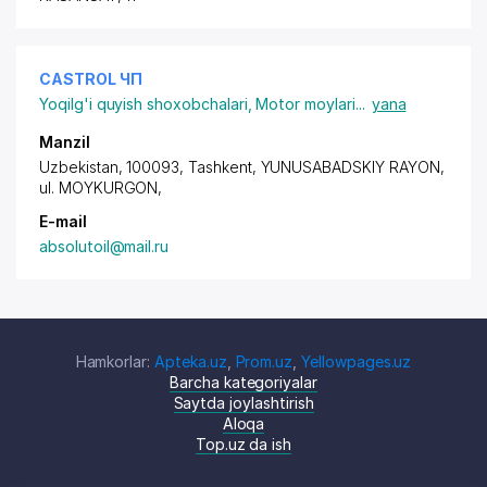
CASTROL ЧП
Yoqilg'i quyish shoxobchalari
,
Motor moylari
...
yana
Manzil
Uzbekistan, 100093, Tashkent,
YUNUSABADSKIY RAYON
,
ul. MOYKURGON,
E-mail
absolutoil@mail.ru
Hamkorlar:
Apteka.uz
,
Prom.uz
,
Yellowpages.uz
Barcha kategoriyalar
Saytda joylashtirish
Aloqa
Top.uz da ish