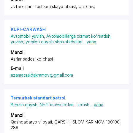
Uzbekistan, Tashkentskaya oblast, Chirchik,
KUPI-CARWASH
Avtomobil yuvish
,
Avtomobillarga xizmat ko'rsatish,
yuvish, yoqilg'i quyish shoxobchalari
...
yana
Manzil
Asrlar sadosi ko'chasi
E-mail
azamatsaidakramov@gmail.com
Temurbek standart petrol
Benzin quyish
,
Neft mahsulotlari - sotish
...
yana
Manzil
Qashqadaryo viloyati, QARSHI, ISLOM KARIMOV, 180100,
289