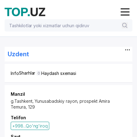
Uzdent
Sharhlar
Info
Haydash sxemasi
0
Manzil
g.Tashkent,
Yunusabadskiy rayon
, prospekt Amira
Temura, 129
Telifon
+998...Qo'ng'iroq
Sayt