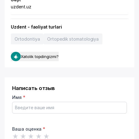
uzdent.uz
Uzdent - faoliyat turlari
Ortodontiya
Ortopedik stomatologiya
Xatolik topdingizmi?
Написать отзыв
Имя
*
Ваша оценка
*
★
★
★
★
★