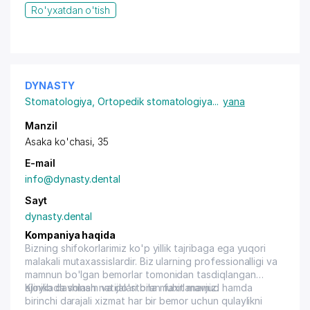
Ro'yxatdan o'tish
DYNASTY
Stomatologiya
,
Ortopedik stomatologiya
...
yana
Manzil
Asaka ko'chasi, 35
E-mail
info@dynasty.dental
Sayt
dynasty.dental
Kompaniya haqida
Bizning shifokorlarimiz ko'p yillik tajribaga ega yuqori
malakali mutaxassislardir. Biz ularning professionalligi va
mamnun bo'lgan bemorlar tomonidan tasdiqlangan
ajoyib davolash natijalari bilan faxrlanamiz.
Klinikada shinam va do'stona muhit mavjud hamda
birinchi darajali xizmat har bir bemor uchun qulaylikni