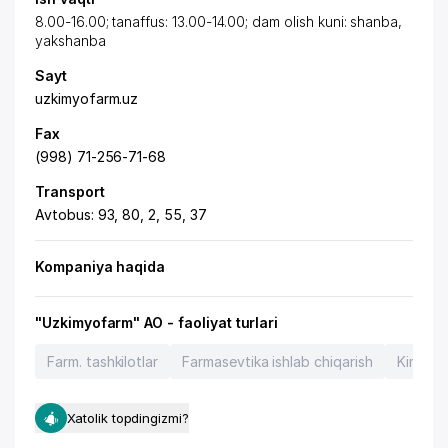
8.00-16.00; tanaffus: 13.00-14.00; dam olish kuni: shanba,
yakshanba
Sayt
uzkimyofarm.uz
Fax
(998) 71-256-71-68
Transport
Avtobus: 93, 80, 2, 55, 37
Kompaniya haqida
"Uzkimyofarm" AO - faoliyat turlari
Farm. tashkilotlar
Farmasevtika ishlab chiqarish
Kimyo s
Xatolik topdingizmi?