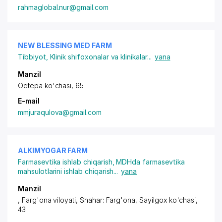
rahmaglobal.nur@gmail.com
NEW BLESSING MED FARM
Tibbiyot
,
Klinik shifoxonalar va klinikalar
...
yana
Manzil
Oqtepa ko'chasi, 65
E-mail
mmjuraqulova@gmail.com
ALKIMYOGAR FARM
Farmasevtika ishlab chiqarish
,
MDHda farmasevtika
mahsulotlarini ishlab chiqarish
...
yana
Manzil
, Farg'ona viloyati, Shahar: Farg'ona, Sayilgox ko'chasi,
43