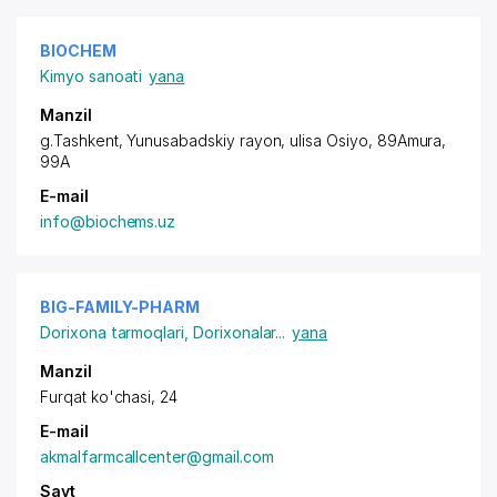
BIOCHEM
Kimyo sanoati
yana
Manzil
g.Tashkent,
Yunusabadskiy rayon
, ulisa Osiyo, 89Amura,
99A
E-mail
info@biochems.uz
BIG-FAMILY-PHARM
Dorixona tarmoqlari
,
Dorixonalar
...
yana
Manzil
Furqat ko'chasi, 24
E-mail
akmalfarmcallcenter@gmail.com
Sayt