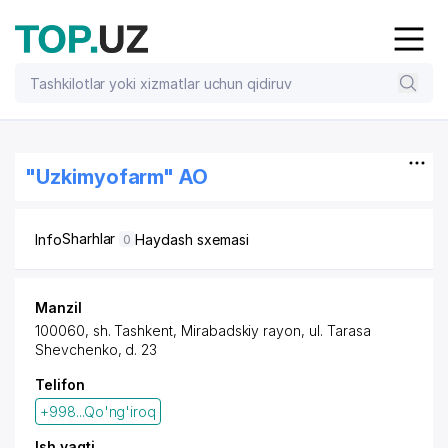
"Uzkimyofarm" AO
Sharhlar
Info
Haydash sxemasi
0
Manzil
100060,
sh. Tashkent
,
Mirabadskiy rayon
,
ul. Tarasa
Shevchenko
, d. 23
Telifon
+998...Qo'ng'iroq
Ish vaqti