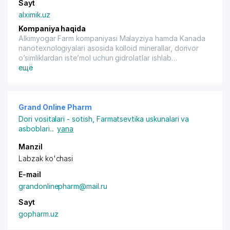
Sayt
alximik.uz
Kompaniya haqida
Alkimyogar Farm kompaniyasi Malayziya hamda Kanada
nanotexnologiyalari asosida kolloid minerallar, dorivor
o’simliklardan iste’mol uchun gidrolatlar ishlab
chiqaradigan MDH davlatlari ichidagi birinchi
ещё
kompaniya. Hozirda kompaniya shifobaxsh siroplar,
davolovchi kosmetik mahsulotlar va boshqa turli
yo’nalishlar bo’yicha mahsulotlar ishlab chiqarishni ham
yo’lga qo’ygan.
Grand Online Pharm
Dori vositalari - sotish
,
Farmatsevtika uskunalari va
asboblari
...
yana
Manzil
Labzak ko'chasi
E-mail
grandonlinepharm@mail.ru
Sayt
gopharm.uz