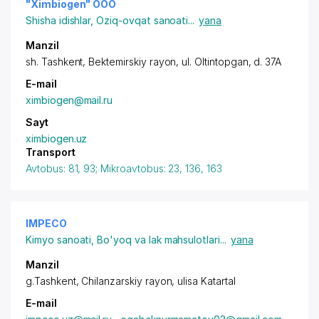
"Ximbiogen" OOО
Shisha idishlar
,
Oziq-ovqat sanoati
...
yana
Manzil
sh. Tashkent
,
Bektemirskiy rayon
,
ul. Oltintopgan
, d. 37A
E-mail
ximbiogen@mail.ru
Sayt
ximbiogen.uz
Transport
Avtobus: 81, 93; Mikroavtobus: 23, 136, 163
IMPECO
Kimyo sanoati
,
Bo'yoq va lak mahsulotlari
...
yana
Manzil
g.Tashkent,
Chilanzarskiy rayon
, ulisa Katartal
E-mail