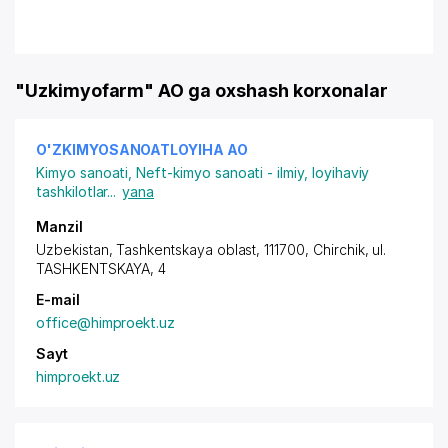
"Uzkimyofarm" AO ga oxshash korxonalar
O'ZKIMYOSANOATLOYIHA АО
Kimyo sanoati
,
Neft-kimyo sanoati - ilmiy, loyihaviy
tashkilotlar
...
yana
Manzil
Uzbekistan, Tashkentskaya oblast, 111700, Chirchik,
ul.
TASHKENTSKAYA
, 4
E-mail
office@himproekt.uz
Sayt
himproekt.uz