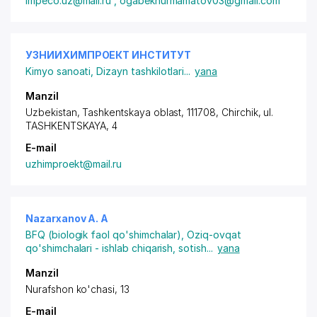
impeco.uz@mail.ru , ogabeknurmamatov03@gmail.com
УЗНИИХИМПРОЕКТ ИНСТИТУТ
Kimyo sanoati
,
Dizayn tashkilotlari
...
yana
Manzil
Uzbekistan, Tashkentskaya oblast, 111708, Chirchik,
ul.
TASHKENTSKAYA
, 4
E-mail
uzhimproekt@mail.ru
Nazarxanov A. A
BFQ (biologik faol qo'shimchalar)
,
Oziq-ovqat
qo'shimchalari - ishlab chiqarish, sotish
...
yana
Manzil
Nurafshon ko'chasi, 13
E-mail