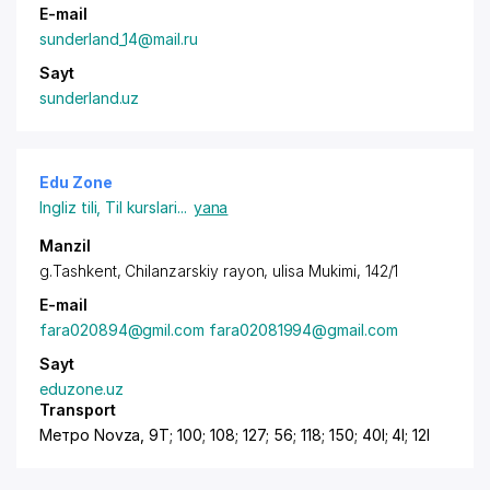
E-mail
sunderland_14@mail.ru
Sayt
sunderland.uz
Edu Zone
Ingliz tili
,
Til kurslari
...
yana
Manzil
g.Tashkent,
Chilanzarskiy rayon
, ulisa Mukimi, 142/1
E-mail
fara020894@gmil.com fara02081994@gmail.com
Sayt
eduzone.uz
Transport
Метро Novza, 9T; 100; 108; 127; 56; 118; 150; 40I; 4I; 12I