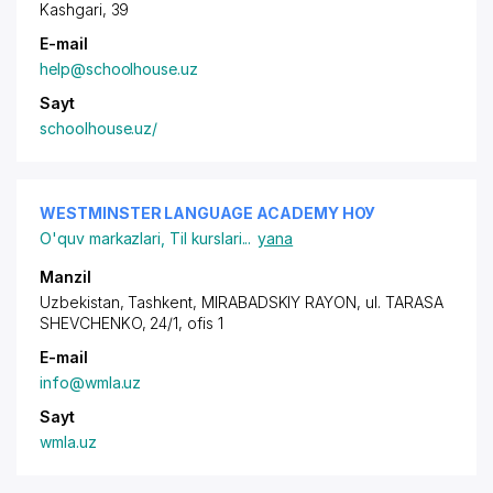
Kashgari, 39
E-mail
help@schoolhouse.uz
Sayt
schoolhouse.uz/
WESTMINSTER LANGUAGE ACADEMY НОУ
O'quv markazlari
,
Til kurslari
...
yana
Manzil
Uzbekistan, Tashkent,
MIRABADSKIY RAYON
, ul. TARASA
SHEVCHENKO, 24/1, ofis 1
E-mail
info@wmla.uz
Sayt
wmla.uz