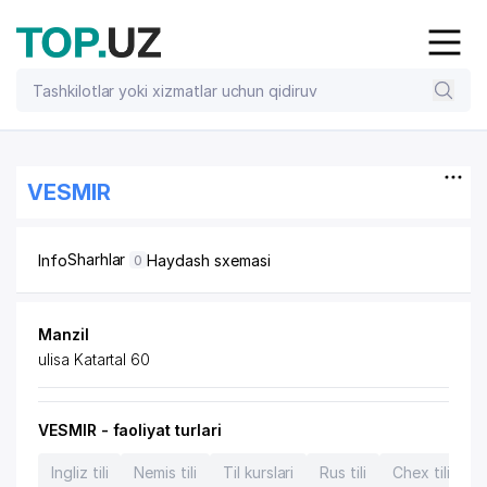
VESMIR
Sharhlar
Info
Haydash sxemasi
0
Manzil
ulisa Katartal 60
VESMIR - faoliyat turlari
Ingliz tili
Nemis tili
Til kurslari
Rus tili
Chex tili