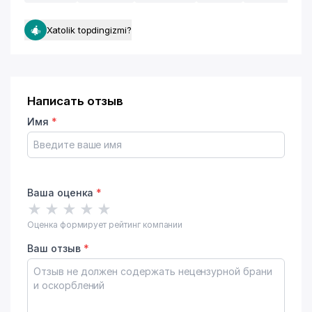
Xatolik topdingizmi?
Написать отзыв
Имя
*
Ваша оценка
*
★
★
★
★
★
Оценка формирует рейтинг компании
Ваш отзыв
*