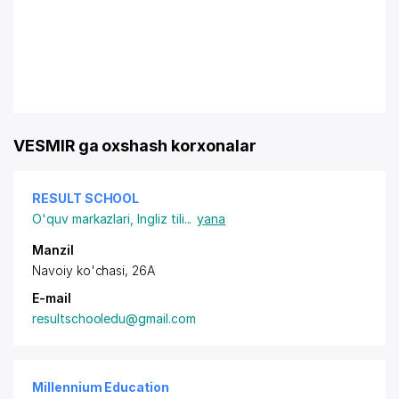
VESMIR ga oxshash korxonalar
RESULT SCHOOL
O'quv markazlari
,
Ingliz tili
...
yana
Manzil
Navoiy ko'chasi, 26А
E-mail
resultschooledu@gmail.com
Millennium Education