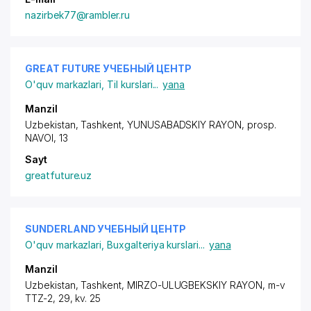
nazirbek77@rambler.ru
GREAT FUTURE УЧЕБНЫЙ ЦЕНТР
O'quv markazlari
,
Til kurslari
...
yana
Manzil
Uzbekistan, Tashkent,
YUNUSABADSKIY RAYON
,
prosp.
NAVOI
, 13
Sayt
greatfuture.uz
SUNDERLAND УЧЕБНЫЙ ЦЕНТР
O'quv markazlari
,
Buxgalteriya kurslari
...
yana
Manzil
Uzbekistan, Tashkent,
MIRZO-ULUGBEKSKIY RAYON
,
m-v
TTZ-2
, 29, kv. 25