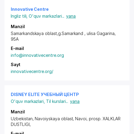
Innovative Centre
Ingliz tili
,
O'quv markazlari
...
yana
Manzil
Samarkandskaya oblast,g.Samarkand , ulisa Gagarina,
95A
E-mail
info@innovativecentre.org
Sayt
innovativecentre.org/
DISNEY ELITE УЧЕБНЫЙ ЦЕНТР
O'quv markazlari
,
Til kurslari
...
yana
Manzil
Uzbekistan, Navoiyskaya oblast, Navoi,
prosp. XALKLAR
DUSTLIGI
,
E-mail