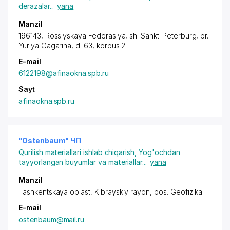
derazalar
...
yana
Manzil
196143, Rossiyskaya Federasiya,
sh. Sankt-Peterburg
, pr.
Yuriya Gagarina, d. 63, korpus 2
E-mail
6122198@afinaokna.spb.ru
Sayt
afinaokna.spb.ru
"Ostenbaum" ЧП
Qurilish materiallari ishlab chiqarish
,
Yog'ochdan
tayyorlangan buyumlar va materiallar
...
yana
Manzil
Tashkentskaya oblast,
Kibrayskiy rayon
,
pos.
Geofizika
E-mail
ostenbaum@mail.ru