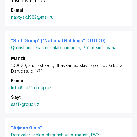
Yusupova
, d. 77A
E-mail
nastyak.1982@mail.ru
"Saff-Group" ("National Holdings" СП ООО)
Qurilish materiallari ishlab chiqarish
,
Po'lat sim
...
yana
Manzil
100020,
sh. Tashkent
,
Shayxantaurskiy rayon
,
ul. Kukcha
Darvoza
, d. 1/71
E-mail
Info@saff-group.uz
Sayt
saff-group.uz
"Афина Окна"
Derazalar- ishlab chiqarish va o'rnatish
,
PVX