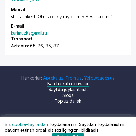
Manzil
sh. Tashkent
,
Olmazorskiy rayon
,
m-v Beshkurgan-1
E-mail
karimuzkz@mail.ru
Transport
Avtobus: 65, 76, 85, 87
Hamkorlar:
Apteka.uz
,
Prom.uz
,
Yellowpages.uz
Barcha kategoriyalar
Saytda joylashtirish
Aloqa
Top.uz da ish
Biz
cookie-fayllardan
foydalanamiz. Saytdan foydalanishni
© Top.uz, 2024 O'zbekiston kompaniyalari
Shartnoma
davom ettirish orqali siz roziligingizni bildirasiz
katalogi
siyosati