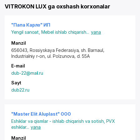
VITROKON LUX ga oxshash korxonalar
"Папа Карло" ИП
Yengil sanoat
,
Mebel ishlab chiqarish
...
yana
Manzil
656043, Rossiyskaya Federasiya,
sh. Barnaul
,
Industrialniy r-on,
ul. Polzunova
, d. 55A
E-mail
dub-22@mail.ru
Sayt
dub22.ru
"Master Elit Aluplast" ООО
Eshiklar va qismlar - ishlab chiqarish va sotish
,
PVX
eshiklar
...
yana
Manzil