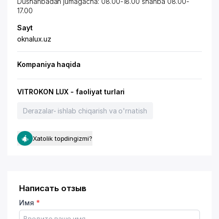
Dushanbadan jumagacha: 08.00-18.00 shanba 08.00-
17.00
Sayt
oknalux.uz
Kompaniya haqida
VITROKON LUX - faoliyat turlari
Derazalar- ishlab chiqarish va o'rnatish
Xatolik topdingizmi?
Написать отзыв
Имя
*