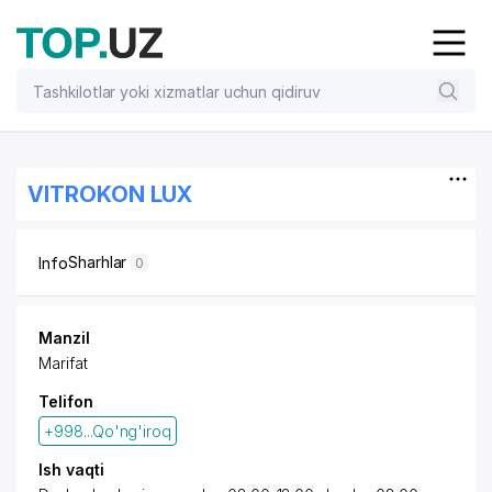
VITROKON LUX
Sharhlar
Info
0
Manzil
Marifat
Telifon
+998...Qo'ng'iroq
Ish vaqti