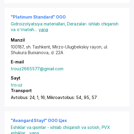
"Platinum Standard" ООО
Gidroizolyatsiya materiallari
,
Derazalar- ishlab chiqarish
va o'rnatish
...
yana
Manzil
100187,
sh. Tashkent
,
Mirzo-Ulugbekskiy rayon
,
ul.
Shukura Burxanova
, d. 22A
E-mail
trouz2665577@gmail.com
Sayt
tro.uz
Transport
Avtobus: 24, 1, 16; Mikroavtobus: 54, 95, 57
"Avangard Stayl" ООО Цех
Eshiklar va qismlar - ishlab chiqarish va sotish
,
PVX
eshiklar
...
yana