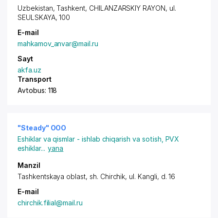
Uzbekistan,
Tashkent
,
CHILANZARSKIY RAYON
, ul.
SEULSKAYA, 100
E-mail
mahkamov_anvar@mail.ru
Sayt
akfa.uz
Transport
Avtobus: 118
"Steady" ООО
Eshiklar va qismlar - ishlab chiqarish va sotish
,
PVX
eshiklar
...
yana
Manzil
Tashkentskaya oblast,
sh. Chirchik
,
ul. Kangli
, d. 16
E-mail
chirchik.filial@mail.ru