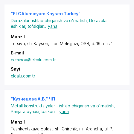
"ELCAluminyum Kayseri Turkey"
Derazalar- ishlab chiqarish va o'rnatish
,
Derazalar,
eshiklar, to'siqlar
...
yana
Manzil
Tursiya,
sh. Kayseri
, r-on Melikgazi, OSB, d. 19, ofis 1
E-mail
eeminov@elcalu.com.tr
Sayt
elcalu.com.tr
"Кузнецова А.В." ЧП
Metall konstruktsiyalar - ishlab chiqarish va o'rnatish
,
Panjara oynasi, balkon
...
yana
Manzil
Tashkentskaya oblast,
sh. Chirchik
, r-n Arancha,
ul. P.