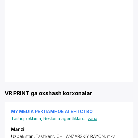
VR PRINT ga oxshash korxonalar
MY MEDIA РЕКЛАМНОЕ АГЕНТСТВО
Tashqi reklama
,
Reklama agentliklari
...
yana
Manzil
Uzbekistan, Tashkent,
CHILANZARSKIY RAYON
, m-v