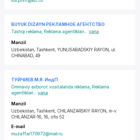
lux.print@list.ru
BUYUK DIZAYN РЕКЛАМНОЕ АГЕНТСТВО
Tashqi reklama
,
Reklama agentliklari
...
yana
Manzil
Uzbekistan, Tashkent,
YUNUSABADSKIY RAYON
,
ul.
CHINABAD
, 49
ТУЙЧИЕВ М.Я. ИндП
Ommaviy axborot vositalarida reklama
,
Reklama
agentliklari
...
yana
Manzil
Uzbekistan, Tashkent,
CHILANZARSKIY RAYON
, m-v
CHILANZAR-16, 16, ofis 52
E-mail
muzaffar170972@mail.ru