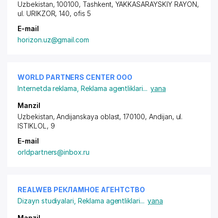
Uzbekistan, 100100, Tashkent,
YAKKASARAYSKIY RAYON
,
ul. URIKZOR, 140, ofis 5
E-mail
horizon.uz@gmail.com
WORLD PARTNERS CENTER ООО
Internetda reklama
,
Reklama agentliklari
...
yana
Manzil
Uzbekistan, Andijanskaya oblast, 170100, Andijan,
ul.
ISTIKLOL
, 9
E-mail
orldpartners@inbox.ru
REALWEB РЕКЛАМНОЕ АГЕНТСТВО
Dizayn studiyalari
,
Reklama agentliklari
...
yana
Manzil