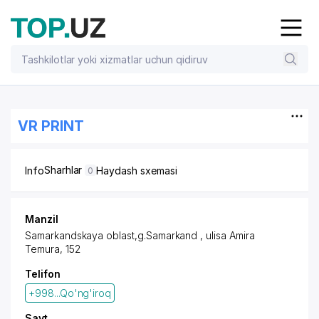
VR PRINT
Sharhlar
Info
Haydash sxemasi
0
Manzil
Samarkandskaya oblast,g.Samarkand , ulisa Amira
Temura, 152
Telifon
+998...Qo'ng'iroq
Sayt