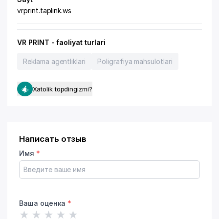
vrprint.taplink.ws
VR PRINT - faoliyat turlari
Reklama agentliklari
Poligrafiya mahsulotlari
Xatolik topdingizmi?
Написать отзыв
Имя
*
Ваша оценка
*
★
★
★
★
★