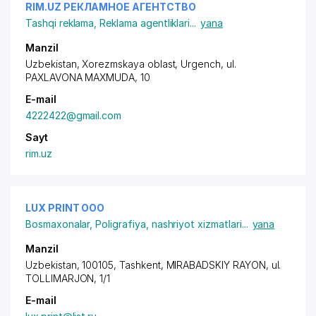
RIM.UZ РЕКЛАМНОЕ АГЕНТСТВО
Tashqi reklama
,
Reklama agentliklari
...
yana
Manzil
Uzbekistan, Xorezmskaya oblast, Urgench, ul.
PAXLAVONA MAXMUDA, 10
E-mail
4222422@gmail.com
Sayt
rim.uz
LUX PRINT ООО
Bosmaxonalar
,
Poligrafiya, nashriyot xizmatlari
...
yana
Manzil
Uzbekistan, 100105, Tashkent,
MIRABADSKIY RAYON
,
ul.
TOLLIMARJON
, 1/1
E-mail