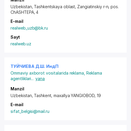
Uzbekistan, Tashkentskaya oblast, Zangiatinskiy r-n,
pos.
ChASHTEPA
, 4
E-mail
realweb_uzb@bk.ru
Sayt
realweb.uz
ТУЙЧИЕВА Д.Ш. ИндП
Ommaviy axborot vositalarida reklama
,
Reklama
agentliklari
...
yana
Manzil
Uzbekistan, Tashkent,
maxallya YANGIOBOD
, 19
E-mail
sifat_belgisi@mail.ru