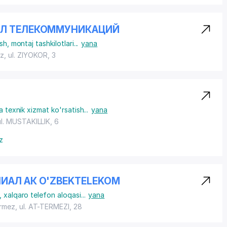
ЕЛ ТЕЛЕКОММУНИКАЦИЙ
ish, montaj tashkilotlari
...
yana
az,
ul. ZIYOKOR
, 3
a texnik xizmat ko'rsatish
...
yana
ul. MUSTAKILLIK
, 6
z
ИАЛ АК O'ZBEKTELEKOM
, xalqaro telefon aloqasi
...
yana
ermez,
ul. AT-TERMEZI
, 28