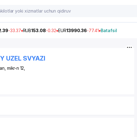
2.39
-33.37
RUB
153.08
-0.32
EUR
13990.36
-77.41
Batafsil
 UZEL SVYAZI
han,
mikr-n 12
,