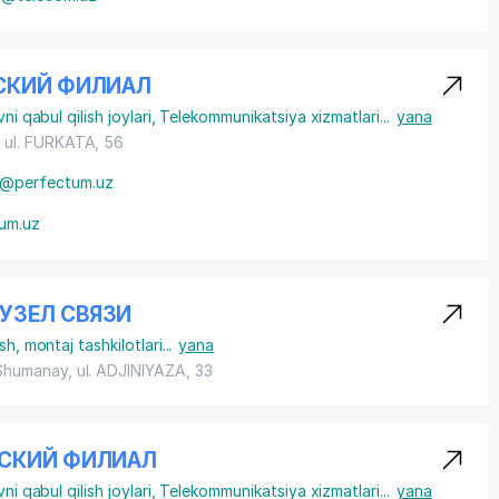
СКИЙ ФИЛИАЛ
i qabul qilish joylari
,
Telekommunikatsiya xizmatlari
...
yana
,
ul. FURKATA
, 56
@perfectum.uz
um.uz
УЗЕЛ СВЯЗИ
ish, montaj tashkilotlari
...
yana
 Shumanay,
ul. ADJINIYAZA
, 33
КСКИЙ ФИЛИАЛ
i qabul qilish joylari
,
Telekommunikatsiya xizmatlari
...
yana