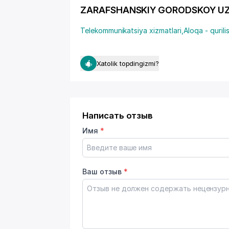
ZARAFSHANSKIY GORODSKOY UZEL S
Telekommunikatsiya xizmatlari
,
Aloqa - qurili
Xatolik topdingizmi?
Написать отзыв
Имя
*
Ваш отзыв
*