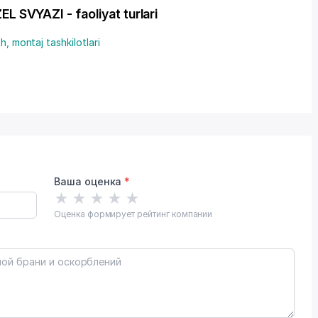
VYAZI - faoliyat turlari
sh, montaj tashkilotlari
Ваша оценка
*
★
★
★
★
★
Оценка формирует рейтинг компании