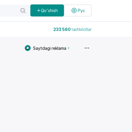
Qo'shish
Рус
233 560
tashkilotlar
Saytdagi reklama