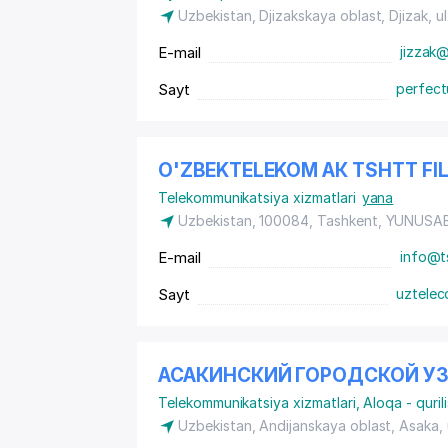
Uzbekistan, Djizakskaya oblast, Djizak, 
E-mail
jizzak
Sayt
perfect
O'ZBEKTELEKOM АК TSHTT FIL
Telekommunikatsiya xizmatlari
yana
Uzbekistan, 100084, Tashkent,
YUNUSAB
E-mail
info@t
Sayt
uztelec
АСАКИНСКИЙ ГОРОДСКОЙ У
Telekommunikatsiya xizmatlari
,
Aloqa - quril
Uzbekistan, Andijanskaya oblast, Asaka,