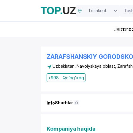
USD
1210
ZARAFSHANSKIY GORODSKOY
Uzbekistan, Navoiyskaya oblast, Zarafs
+998... Qo'ng'iroq
Sharhlar
Info
0
Kompaniya haqida