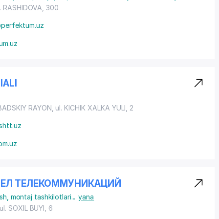
ul. RASHIDOVA, 300
@perfektum.uz
um.uz
IALI
ADSKIY RAYON
, ul. KICHIK XALKA YULI, 2
shtt.uz
om.uz
ЗЕЛ ТЕЛЕКОММУНИКАЦИЙ
ish, montaj tashkilotlari
...
yana
ul. SOXIL BUYI
, 6