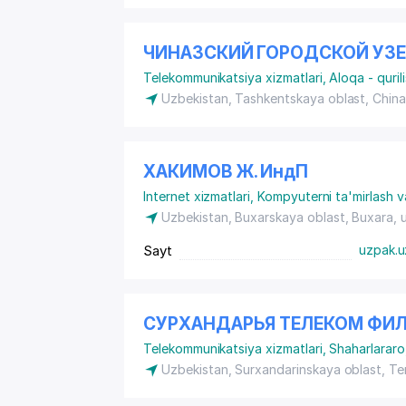
ЧИНАЗСКИЙ ГОРОДСКОЙ УЗ
Telekommunikatsiya xizmatlari
,
Aloqa - quril
Uzbekistan, Tashkentskaya oblast, Chin
ХАКИМОВ Ж. ИндП
Internet xizmatlari
,
Kompyuterni ta'mirlash v
Uzbekistan, Buxarskaya oblast, Buxara,
Sayt
uzpak.u
СУРХАНДАРЬЯ ТЕЛЕКОМ ФИЛ
Telekommunikatsiya xizmatlari
,
Shaharlararo
Uzbekistan, Surxandarinskaya oblast, T