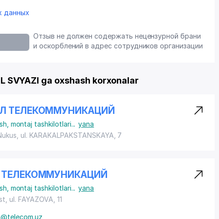
х данных
Отзыв не должен содержать нецензурной брани
и оскорблений в адрес сотрудников организации
SVYAZI ga oxshash korxonalar
ЕЛ ТЕЛЕКОММУНИКАЦИЙ
ish, montaj tashkilotlari
...
yana
 Nukus,
ul. KARAKALPAKSTANSKAYA
, 7
Л ТЕЛЕКОММУНИКАЦИЙ
ish, montaj tashkilotlari
...
yana
st,
ul. FAYAZOVA
, 11
o@telecom.uz