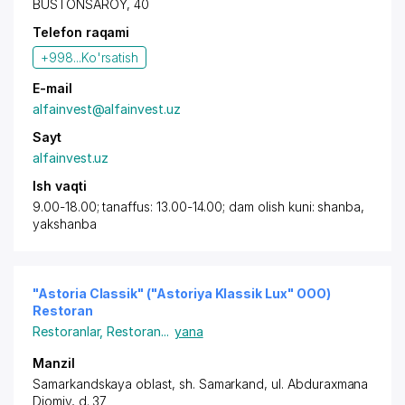
BUSTONSAROY, 40
Telefon raqami
+998...
Ko'rsatish
E-mail
alfainvest@alfainvest.uz
Sayt
alfainvest.uz
Ish vaqti
9.00-18.00; tanaffus: 13.00-14.00; dam olish kuni: shanba,
yakshanba
"Astoria Classik" ("Astoriya Klassik Lux" OOO)
Restoran
Restoranlar
,
Restoran
...
yana
Manzil
Samarkandskaya oblast
,
sh. Samarkand
,
ul. Abduraxmana
Djomiy
, d. 37