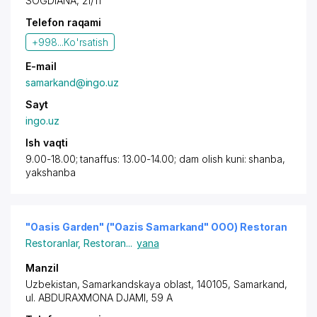
SOGDIANA
, 21/11
Telefon raqami
+998...
Ko'rsatish
E-mail
samarkand@ingo.uz
Sayt
ingo.uz
Ish vaqti
9.00-18.00; tanaffus: 13.00-14.00; dam olish kuni: shanba,
yakshanba
"Oasis Garden" ("Oazis Samarkand" OOO) Restoran
Restoranlar
,
Restoran
...
yana
Manzil
Uzbekistan,
Samarkand
skaya oblast, 140105,
Samarkand
,
ul. ABDURAXMONA DJAMI
, 59 A