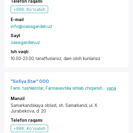
Telefon raqami
+998...
Ko'rsatish
E-mail
info@oasisgarden.uz
Sayt
oasisgarden.uz
Ish vaqti
10.00-23.00; tanaffuslarsiz; dam olish kunlarisiz
"Sofiya Star" OOO
Farm. tashkilotlar
,
Farmasevtika ishlab chiqarish
...
yana
Manzil
Samarkandskaya oblast
,
sh. Samarkand
,
ul. X.
Jurabekova
, d. 20
Telefon raqami
+998...
Ko'rsatish