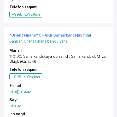
Telefon raqami
+998...
Ko'rsatish
"Orient Finans" CHAKB Samarkandskiy filial
Banklar
,
Orient Finans bank
...
yana
Manzil
140100,
Samarkandskaya oblast
,
sh. Samarkand
,
ul. Mirzo
Ulugbeka
, d. 48
Telefon raqami
+998...
Ko'rsatish
E-mail
ofb@ofb.uz
Sayt
ofb.uz
Ish vaqti