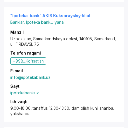
"Ipoteka-bank" AKIB Kuksarayskiy filial
Banklar
,
Ipoteka bank
...
yana
Manzil
Uzbekistan,
Samarkand
skaya oblast, 140105,
Samarkand
,
ul. FIRDAVSI
, 75
Telefon raqami
+998...
Ko'rsatish
E-mail
info@ipotekabank.uz
Sayt
ipotekabank.uz
Ish vaqti
9.00-18.00, tanaffus 12.30-13.30, dam olish kuni: shanba,
yakshanba