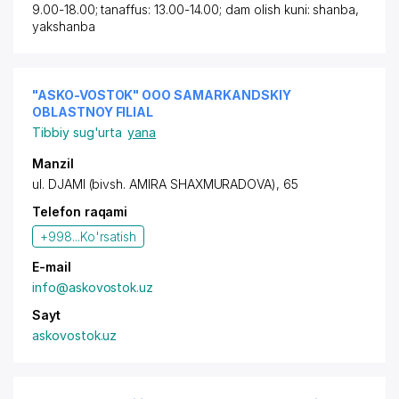
9.00-18.00; tanaffus: 13.00-14.00; dam olish kuni: shanba,
yakshanba
"ASKO-VOSTOK" OOO SAMARKANDSKIY
OBLASTNOY FILIAL
Tibbiy sug'urta
yana
Manzil
ul. DJAMI (bivsh. AMIRA SHAXMURADOVA), 65
Telefon raqami
+998...
Ko'rsatish
E-mail
info@askovostok.uz
Sayt
askovostok.uz