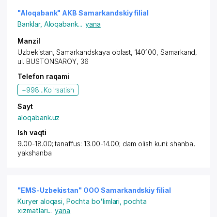
"Aloqabank" AKB Samarkandskiy filial
Banklar
,
Aloqabank
...
yana
Manzil
Uzbekistan,
Samarkand
skaya oblast, 140100,
Samarkand
,
ul. BUSTONSAROY, 36
Telefon raqami
+998...
Ko'rsatish
Sayt
aloqabank.uz
Ish vaqti
9.00-18.00; tanaffus: 13.00-14.00; dam olish kuni: shanba,
yakshanba
"EMS-Uzbekistan" OOO Samarkandskiy filial
Kuryer aloqasi
,
Pochta bo'limlari, pochta
xizmatlari
...
yana