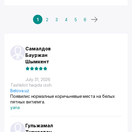
1
2
3
4
5
6
Самалдов
Бауржан
Шымкент
July 31, 2026
Tashkilot haqida izoh
Belova.uz
Появилис нормалные коричьневые места на белых
пятных витилига.
yana
Гульжамал