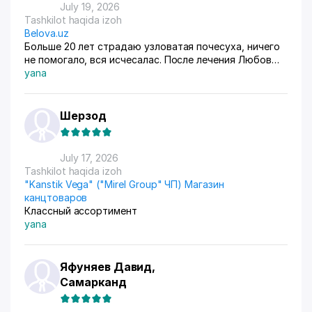
July 19, 2026
Tashkilot haqida izoh
Belova.uz
Больше 20 лет страдаю узловатая почесуха, ничего
не помогало, вся исчесалас. После лечения Любов
Владимировны 90% болячек ушло, сейчас
yana
долечиваюсь.
Шерзод
July 17, 2026
Tashkilot haqida izoh
"Kanstik Vega" ("Mirel Group" ЧП) Магазин
канцтоваров
Классный ассортимент
yana
Яфуняев Давид,
Самарканд