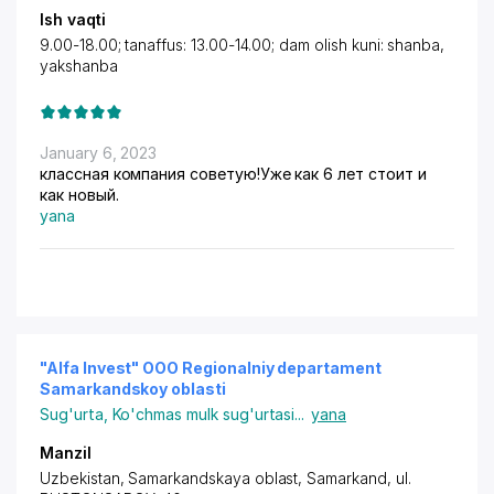
Ish vaqti
9.00-18.00; tanaffus: 13.00-14.00; dam olish kuni: shanba,
yakshanba
January 6, 2023
классная компания советую!Уже как 6 лет стоит и
как новый.
yana
"Alfa Invest" OOO Regionalniy departament
Samarkandskoy oblasti
Sug'urta
,
Ko'chmas mulk sug'urtasi
...
yana
Manzil
Uzbekistan,
Samarkand
skaya oblast,
Samarkand
, ul.