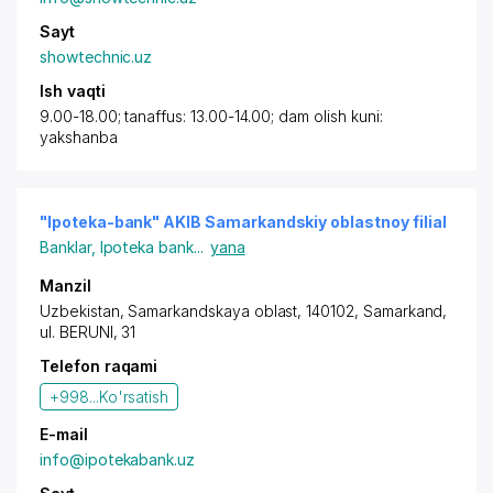
Sayt
showtechnic.uz
Ish vaqti
9.00-18.00; tanaffus: 13.00-14.00; dam olish kuni:
yakshanba
"Ipoteka-bank" AKIB Samarkandskiy oblastnoy filial
Banklar
,
Ipoteka bank
...
yana
Manzil
Uzbekistan,
Samarkand
skaya oblast, 140102,
Samarkand
,
ul. BERUNI, 31
Telefon raqami
+998...
Ko'rsatish
E-mail
info@ipotekabank.uz