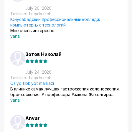
любят) За продажами следим через приложение, оно
очень помогает все контролировать, да и удобное
July 26, 2026
само по себе
Tashkilot haqida izoh
Юнусабадский профессиональный колледж
компьютерных технологий
Мне очень интересно
yana
Зотов Николай
July 24, 2026
Tashkilot haqida izoh
Osiyo tibbiyot markazi
В клинике самая лучшая гастроскопия колоноскопия
бронхоскопия. У профессора Узакова Жахонгира
Низамовича.
yana
Anvar