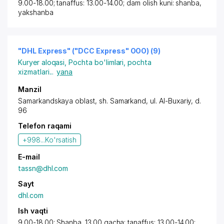
9.00-18.00; tanaffus: 13.00-14.00; dam olish kuni: shanba,
yakshanba
"DHL Express" ("DCC Express" OOO) (9)
Kuryer aloqasi
,
Pochta bo'limlari, pochta
xizmatlari
...
yana
Manzil
Samarkandskaya oblast
,
sh. Samarkand
,
ul. Al-Buxariy
, d.
96
Telefon raqami
+998...
Ko'rsatish
E-mail
tassn@dhl.com
Sayt
dhl.com
Ish vaqti
9.00-18.00; Shanba. 13.00 gacha; tanaffus: 13.00-14.00;