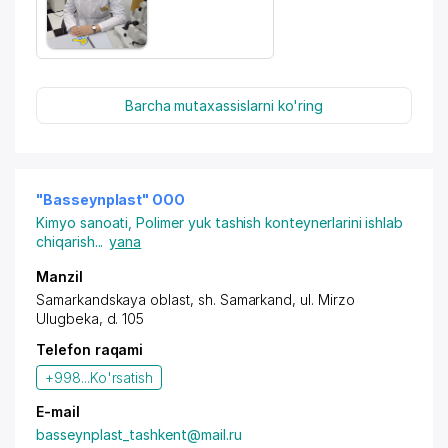
Barcha mutaxassislarni ko'ring
"Basseynplast" OOO
Kimyo sanoati
,
Polimer yuk tashish konteynerlarini ishlab
chiqarish
...
yana
Manzil
Samarkandskaya oblast
,
sh. Samarkand
,
ul. Mirzo
Ulugbeka
, d. 105
Telefon raqami
+998...
Ko'rsatish
E-mail
basseynplast_tashkent@mail.ru