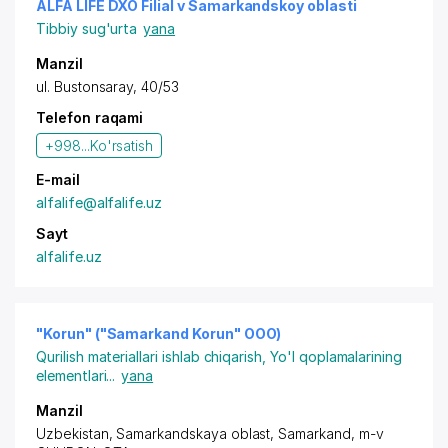
ALFA LIFE DXO Filial v Samarkandskoy oblasti
Tibbiy sug'urta
yana
Manzil
ul. Bustonsaray, 40/53
Telefon raqami
+998...
Ko'rsatish
E-mail
alfalife@alfalife.uz
Sayt
alfalife.uz
"Korun" ("Samarkand Korun" OOO)
Qurilish materiallari ishlab chiqarish
,
Yo'l qoplamalarining
elementlari
...
yana
Manzil
Uzbekistan,
Samarkand
skaya oblast,
Samarkand
,
m-v