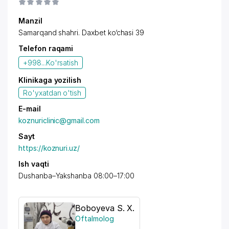
Manzil
Samarqand shahri. Daxbet ko‘chasi 39
Telefon raqami
+998...
Ko'rsatish
Klinikaga yozilish
Ro'yxatdan o'tish
E-mail
koznuriclinic@gmail.com
Sayt
https://koznuri.uz/
Ish vaqti
Dushanba–Yakshanba 08:00–17:00
Boboyeva S. X.
Oftalmolog