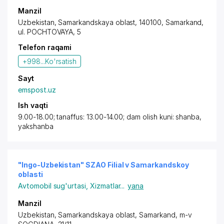
Manzil
Uzbekistan,
Samarkand
skaya oblast, 140100,
Samarkand
,
ul. POCHTOVAYA, 5
Telefon raqami
+998...
Ko'rsatish
Sayt
emspost.uz
Ish vaqti
9.00-18.00; tanaffus: 13.00-14.00; dam olish kuni: shanba,
yakshanba
"Ingo-Uzbekistan" SZAO Filial v Samarkandskoy
oblasti
Avtomobil sug'urtasi
,
Xizmatlar
...
yana
Manzil
Uzbekistan,
Samarkand
skaya oblast,
Samarkand
,
m-v