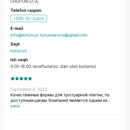
CHUPON-OTA
,
Telefon raqami
+998...
Ko'rsatish
E-mail
info@korun.uz; korunservice@gmail.com
Sayt
korun.uz
Ish vaqti
9.00-18.00; tanaffuslarsiz; dam olish kunlarisiz
September 4, 2022
Качественные формы для тротуарной плитки, по
доступным ценам. Компания является одним из
крупных экспортёров в Узбекистане. "Korun"
yana