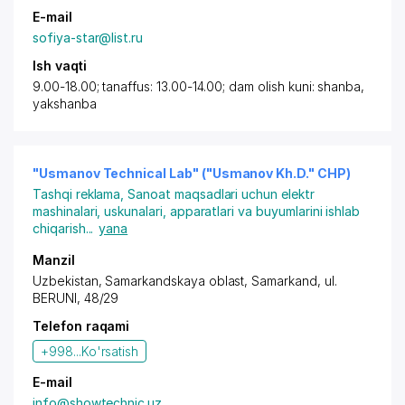
E-mail
sofiya-star@list.ru
Ish vaqti
9.00-18.00; tanaffus: 13.00-14.00; dam olish kuni: shanba,
yakshanba
"Usmanov Technical Lab" ("Usmanov Kh.D." CHP)
Tashqi reklama
,
Sanoat maqsadlari uchun elektr
mashinalari, uskunalari, apparatlari va buyumlarini ishlab
chiqarish
...
yana
Manzil
Uzbekistan,
Samarkand
skaya oblast,
Samarkand
, ul.
BERUNI, 48/29
Telefon raqami
+998...
Ko'rsatish
E-mail
info@showtechnic.uz