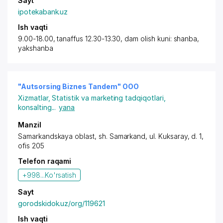
Sayt
ipotekabank.uz
Ish vaqti
9.00-18.00, tanaffus 12.30-13.30, dam olish kuni: shanba,
yakshanba
"Autsorsing Biznes Tandem" OOO
Xizmatlar
,
Statistik va marketing tadqiqotlari,
konsalting
...
yana
Manzil
Samarkandskaya oblast
,
sh. Samarkand
,
ul. Kuksaray
, d. 1,
ofis 205
Telefon raqami
+998...
Ko'rsatish
Sayt
gorodskidok.uz/org/119621
Ish vaqti