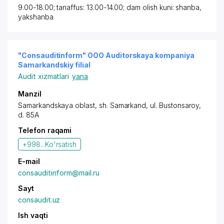
9.00-18.00; tanaffus: 13.00-14.00; dam olish kuni: shanba,
yakshanba
"Consauditinform" OOO Auditorskaya kompaniya
Samarkandskiy filial
Audit xizmatlari
yana
Manzil
Samarkandskaya oblast
,
sh. Samarkand
,
ul. Bustonsaroy
,
d. 85A
Telefon raqami
+998...
Ko'rsatish
E-mail
consauditinform@mail.ru
Sayt
consaudit.uz
Ish vaqti