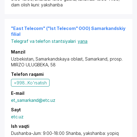
dam olish kuni: yakshanba
"East Telecom" ("Ist Telecom" OOO) Samarkandskiy
filial
Telegraf va telefon stantsiyalari
yana
Manzil
Uzbekistan,
Samarkand
skaya oblast,
Samarkand
,
prosp.
MIRZO ULUGBEKA
, 58
Telefon raqami
+998...
Ko'rsatish
E-mail
et_samarkand@etc.uz
Sayt
etc.uz
Ish vaqti
Dushanba-Jum: 9:00-18:00 Shanba, yakshanba: yopiq