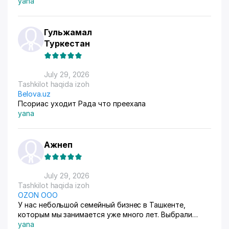
yana
Гульжамал
Туркестан
July 29, 2026
Tashkilot haqida izoh
Belova.uz
Псориас уходит Рада что преехала
yana
Ажнеп
July 29, 2026
Tashkilot haqida izoh
OZON ООО
У нас небольшой семейный бизнес в Ташкенте,
которым мы занимается уже много лет. Выбрали
схему ФБС, для нашего Узбекистана это пока
yana