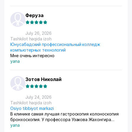
единственный вариант. Дома все сами упаковываем и
маркируем, а потом отвозим готовые заказы в пункт
приема. Покупатели из рахных стран берут, из
Феруза
России особенно много, узбекский хлопок там
любят) За продажами следим через приложение, оно
очень помогает все контролировать, да и удобное
July 26, 2026
само по себе
Tashkilot haqida izoh
Юнусабадский профессиональный колледж
компьютерных технологий
Мне очень интересно
yana
Зотов Николай
July 24, 2026
Tashkilot haqida izoh
Osiyo tibbiyot markazi
В клинике самая лучшая гастроскопия колоноскопия
бронхоскопия. У профессора Узакова Жахонгира
Низамовича.
yana