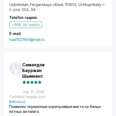
Uzbekistan, Ferganskaya oblast, 151602,
Uchkuprikskiy r-
n
,
pos. GUL
, 64
Telefon raqami
+998...
Ko'rsatish
E-mail
haa11021965@mail.ru
Самалдов
Бауржан
Шымкент
July 31, 2026
Tashkilot haqida izoh
Belova.uz
Появилис нормалные коричьневые места на белых
пятных витилига.