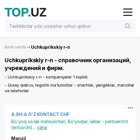
Uchkuprikskiy r-n
Bosh sahifa
Uchkuprikskiy r-n - справочник организаций,
учреждений и фирм.
- Uchkuprikskiy r-n - kompaniyalar 1 topildi
- Qulay qidiruv, tegishli ma'lumotlar - sharhlar, yangiliklar, manzillar
va telefonlar
A.SH.A O'Z KONTACT CHF
Bo'yoq va lak mahsulotlari
,
Bo'yoqlar, laklar - pentaeritrit
(erituvchi)
...
yana
Manzil