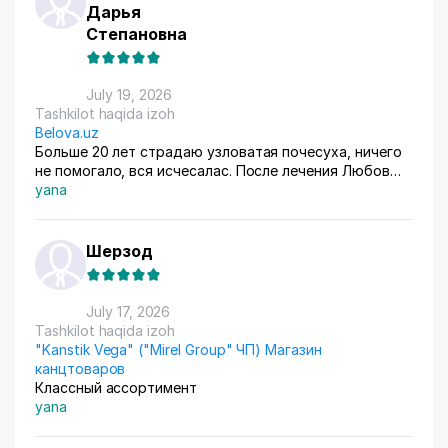
Дарья
Степановна
July 19, 2026
Tashkilot haqida izoh
Belova.uz
Больше 20 лет страдаю узловатая почесуха, ничего
не помогало, вся исчесалас. После лечения Любов
Владимировны 90% болячек ушло, сейчас
yana
долечиваюсь.
Шерзод
July 17, 2026
Tashkilot haqida izoh
"Kanstik Vega" ("Mirel Group" ЧП) Магазин
канцтоваров
Классный ассортимент
yana