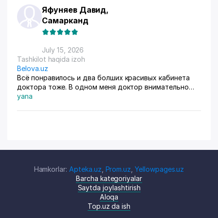
Яфуняев Давид,
Самарканд
July 15, 2026
Tashkilot haqida izoh
Belova.uz
Всё понравилось и два болших красивых кабинета
доктора тоже. В одном меня доктор внимательно
осмотрела. Там на стенах висят в рамках документы,
yana
где она выступала с докладами. Во втором
проводиться лечение разные методы
Hamkorlar:
Apteka.uz
,
Prom.uz
,
Yellowpages.uz
Barcha kategoriyalar
Saytda joylashtirish
Aloqa
Top.uz da ish