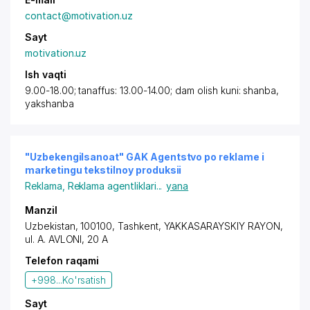
contact@motivation.uz
Sayt
motivation.uz
Ish vaqti
9.00-18.00; tanaffus: 13.00-14.00; dam olish kuni: shanba,
yakshanba
"Uzbekengilsanoat" GAK Agentstvo po reklame i
marketingu tekstilnoy produksii
Reklama
,
Reklama agentliklari
...
yana
Manzil
Uzbekistan, 100100,
Tashkent
,
YAKKASARAYSKIY RAYON
,
ul. A. AVLONI
, 20 A
Telefon raqami
+998...
Ko'rsatish
Sayt