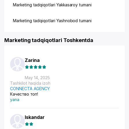
Marketing tadqiqotlari Yakkasaroy tumani
Marketing tadqiqotlari Yashnobod tumani
Marketing tadqiqotlari Toshkentda
Zarina
May 14, 2025
Tashkilot haqida izoh
CONNECTA AGENCY
Качество топ!
yana
Iskandar