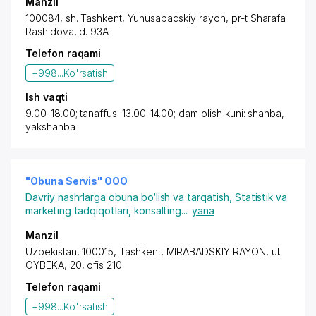
Manzil
100084,
sh. Tashkent
,
Yunusabadskiy rayon
,
pr-t Sharafa
Rashidova
, d. 93A
Telefon raqami
+998...
Ko'rsatish
Ish vaqti
9.00-18.00; tanaffus: 13.00-14.00; dam olish kuni: shanba,
yakshanba
"Obuna Servis" OOO
Davriy nashrlarga obuna bo‘lish va tarqatish
,
Statistik va
marketing tadqiqotlari, konsalting
...
yana
Manzil
Uzbekistan, 100015,
Tashkent
,
MIRABADSKIY RAYON
,
ul.
OYBEKA
, 20, ofis 210
Telefon raqami
+998...
Ko'rsatish