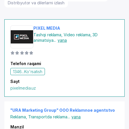
Distribyutor va dilerlarni izlash
PIXEL MEDIA
Tashqi reklama
,
Video reklama, 3D
animatsiya
...
yana
Telefon raqami
1346...
Ko'rsatish
Sayt
pixelmedia.uz
"URA Marketing Group" OOO Reklamnoe agentstvo
Reklama
,
Transportda reklama
...
yana
Manzil