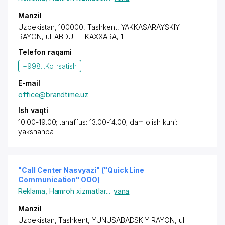
Manzil
Uzbekistan, 100000,
Tashkent
,
YAKKASARAYSKIY
RAYON
, ul. ABDULLI KAXXARA, 1
Telefon raqami
+998...
Ko'rsatish
E-mail
office@brandtime.uz
Ish vaqti
10.00-19.00; tanaffus: 13.00-14.00; dam olish kuni:
yakshanba
"Call Center Nasvyazi" ("Quick Line
Communication" OOO)
Reklama
,
Hamroh xizmatlar
...
yana
Manzil
Uzbekistan,
Tashkent
,
YUNUSABADSKIY RAYON
, ul.