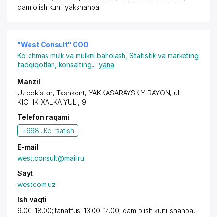
dam olish kuni: yakshanba
"West Consult" OOO
Ko'chmas mulk va mulkni baholash
,
Statistik va marketing
tadqiqotlari, konsalting
...
yana
Manzil
Uzbekistan,
Tashkent
,
YAKKASARAYSKIY RAYON
, ul.
KICHIK XALKA YULI, 9
Telefon raqami
+998...
Ko'rsatish
E-mail
west.consult@mail.ru
Sayt
westcom.uz
Ish vaqti
9.00-18.00; tanaffus: 13.00-14.00; dam olish kuni: shanba,