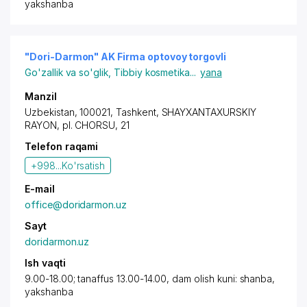
yakshanba
"Dori-Darmon" AK Firma optovoy torgovli
Go'zallik va so'glik
,
Tibbiy kosmetika
...
yana
Manzil
Uzbekistan, 100021,
Tashkent
,
SHAYXANTAXURSKIY
RAYON
, pl. CHORSU, 21
Telefon raqami
+998...
Ko'rsatish
E-mail
office@doridarmon.uz
Sayt
doridarmon.uz
Ish vaqti
9.00-18.00; tanaffus 13.00-14.00, dam olish kuni: shanba,
yakshanba