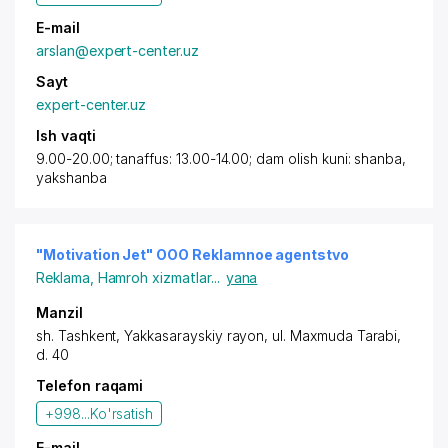
E-mail
arslan@expert-center.uz
Sayt
expert-center.uz
Ish vaqti
9.00-20.00; tanaffus: 13.00-14.00; dam olish kuni: shanba,
yakshanba
"Motivation Jet" OOO Reklamnoe agentstvo
Reklama
,
Hamroh xizmatlar
...
yana
Manzil
sh. Tashkent
,
Yakkasarayskiy rayon
,
ul. Maxmuda Tarabi
,
d. 40
Telefon raqami
+998...
Ko'rsatish
E-mail