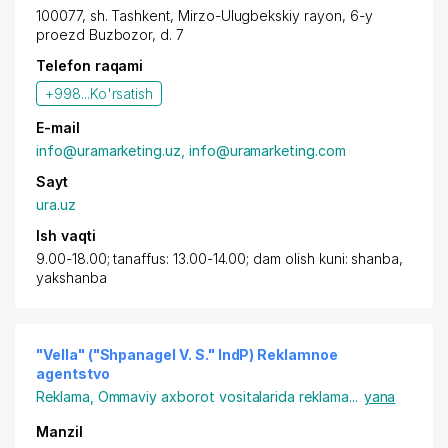
100077,
sh. Tashkent
,
Mirzo-Ulugbekskiy rayon
, 6-y
proezd Buzbozor
, d. 7
Telefon raqami
+998...
Ko'rsatish
E-mail
info@uramarketing.uz, info@uramarketing.com
Sayt
ura.uz
Ish vaqti
9.00-18.00; tanaffus: 13.00-14.00; dam olish kuni: shanba,
yakshanba
"Vella" ("Shpanagel V. S." IndP) Reklamnoe
agentstvo
Reklama
,
Ommaviy axborot vositalarida reklama
...
yana
Manzil