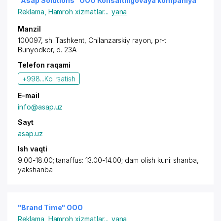
"Asap Solutions" OOO Konsaltingovaya kompaniya
Reklama
,
Hamroh xizmatlar
...
yana
Manzil
100097,
sh. Tashkent
,
Chilanzarskiy rayon
,
pr-t
Bunyodkor
, d. 23A
Telefon raqami
+998...
Ko'rsatish
E-mail
info@asap.uz
Sayt
asap.uz
Ish vaqti
9.00-18.00; tanaffus: 13.00-14.00; dam olish kuni: shanba,
yakshanba
"Brand Time" OOO
Reklama
,
Hamroh xizmatlar
...
yana