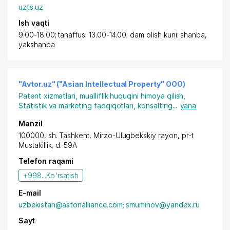
uzts.uz
Ish vaqti
9.00-18.00; tanaffus: 13.00-14.00; dam olish kuni: shanba,
yakshanba
"Avtor.uz" ("Asian Intellectual Property" OOO)
Patent xizmatlari, mualliflik huquqini himoya qilish
,
Statistik va marketing tadqiqotlari, konsalting
...
yana
Manzil
100000,
sh. Tashkent
,
Mirzo-Ulugbekskiy rayon
,
pr-t
Mustakillik
, d. 59A
Telefon raqami
+998...
Ko'rsatish
E-mail
uzbekistan@astonalliance.com; smuminov@yandex.ru
Sayt