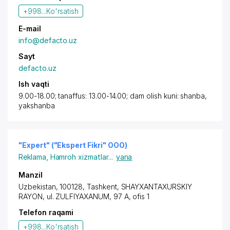
+998...
Ko'rsatish
E-mail
info@defacto.uz
Sayt
defacto.uz
Ish vaqti
9.00-18.00; tanaffus: 13.00-14.00; dam olish kuni: shanba,
yakshanba
"Expert" ("Ekspert Fikri" OOO)
Reklama
,
Hamroh xizmatlar
...
yana
Manzil
Uzbekistan, 100128,
Tashkent
,
SHAYXANTAXURSKIY
RAYON
, ul. ZULFIYAXANUM, 97 A, ofis 1
Telefon raqami
+998...
Ko'rsatish