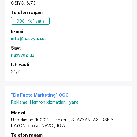
OSIYO, 6/73
Telefon raqami
+998...
Ko'rsatish
E-mail
info@nasvyazi.uz
Sayt
nasvyazi.uz
Ish vaqti
24/7
"De Facto Marketing" OOO
Reklama
,
Hamroh xizmatlar
...
yana
Manzil
Uzbekistan, 100011,
Tashkent
,
SHAYXANTAXURSKIY
RAYON
,
prosp. NAVOI
, 16 A
Telefon raqami