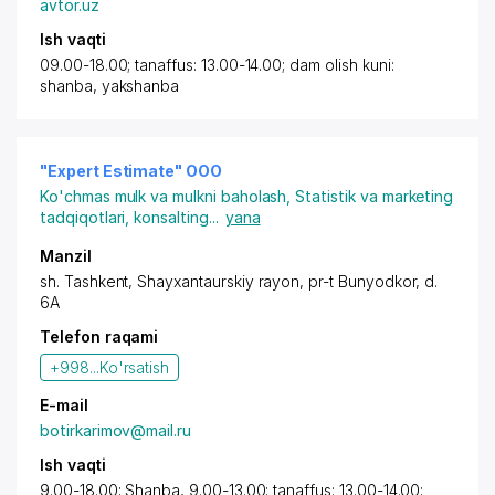
avtor.uz
Ish vaqti
09.00-18.00; tanaffus: 13.00-14.00; dam olish kuni:
shanba, yakshanba
"Expert Estimate" OOO
Ko'chmas mulk va mulkni baholash
,
Statistik va marketing
tadqiqotlari, konsalting
...
yana
Manzil
sh. Tashkent
,
Shayxantaurskiy rayon
,
pr-t Bunyodkor
, d.
6A
Telefon raqami
+998...
Ko'rsatish
E-mail
botirkarimov@mail.ru
Ish vaqti
9.00-18.00; Shanba, 9.00-13.00; tanaffus: 13.00-14.00;