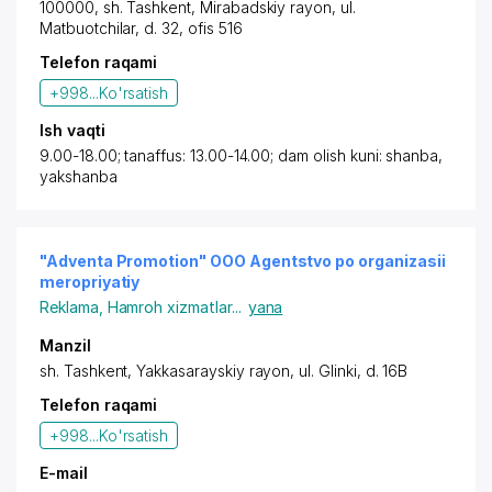
100000,
sh. Tashkent
,
Mirabadskiy rayon
,
ul.
Matbuotchilar
, d. 32, ofis 516
Telefon raqami
+998...
Ko'rsatish
Ish vaqti
9.00-18.00; tanaffus: 13.00-14.00; dam olish kuni: shanba,
yakshanba
"Adventa Promotion" OOO Agentstvo po organizasii
meropriyatiy
Reklama
,
Hamroh xizmatlar
...
yana
Manzil
sh. Tashkent
,
Yakkasarayskiy rayon
,
ul. Glinki
, d. 16B
Telefon raqami
+998...
Ko'rsatish
E-mail