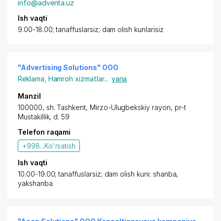
info@adventa.uz
Ish vaqti
9.00-18.00; tanaffuslarsiz; dam olish kunlarisiz
"Advertising Solutions" OOO
Reklama
,
Hamroh xizmatlar
...
yana
Manzil
100000,
sh. Tashkent
,
Mirzo-Ulugbekskiy rayon
,
pr-t
Mustakillik
, d. 59
Telefon raqami
+998...
Ko'rsatish
Ish vaqti
10.00-19.00; tanaffuslarsiz; dam olish kuni: shanba,
yakshanba