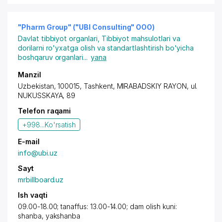
"Pharm Group" ("UBI Consulting" OOO)
Davlat tibbiyot organlari
,
Tibbiyot mahsulotlari va
dorilarni ro'yxatga olish va standartlashtirish bo'yicha
boshqaruv organlari
...
yana
Manzil
Uzbekistan, 100015,
Tashkent
,
MIRABADSKIY RAYON
, ul.
NUKUSSKAYA, 89
Telefon raqami
+998...
Ko'rsatish
E-mail
info@ubi.uz
Sayt
mrbillboard.uz
Ish vaqti
09.00-18.00; tanaffus: 13.00-14.00; dam olish kuni:
shanba, yakshanba