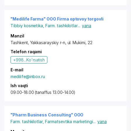
"Medilife Farma" OOO Firma optovoy torgovli
Tibbiy kosmetika
,
Farm. tashkilotlar
...
yana
Manzil
Tashkent
, Yakkasarayskiy r-n, ul. Mukimi, 22
Telefon raqami
+998...
Ko'rsatish
E-mail
medilife@inbox.ru
Ish vaqti
09.00-18.00 (tanaffus 13.00-14.00)
"Pharm Business Consulting" OOO
Farm. tashkilotlar
,
Farmatsevtika marketingi
...
yana