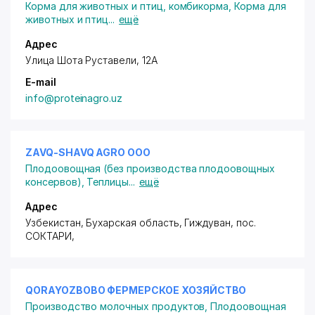
Корма для животных и птиц, комбикорма
,
Корма для
животных и птиц
...
ещё
Адрес
Улица Шота Руставели, 12А
E-mail
info@proteinagro.uz
ZAVQ-SHAVQ AGRO ООО
Плодоовощная (без производства плодоовощных
консервов)
,
Теплицы
...
ещё
Адрес
Узбекистан, Бухарская область, Гиждуван,
пос.
СОКТАРИ
,
QORAYOZBOBO ФЕРМЕРСКОЕ ХОЗЯЙСТВО
Производство молочных продуктов
,
Плодоовощная