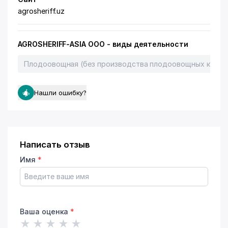
agrosheriff.uz
AGROSHERIFF-ASIA ООО - виды деятельности
Плодоовощная (без производства плодоовощных консе
Нашли ошибку?
Написать отзыв
Имя
*
Ваша оценка
*
★
★
★
★
★