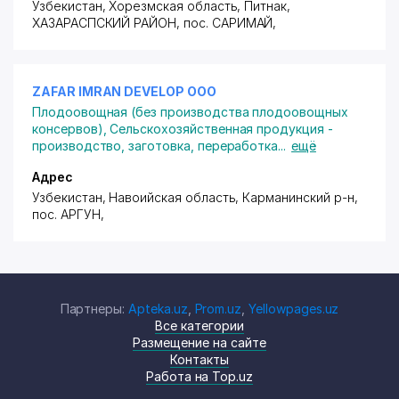
Узбекистан, Хорезмская область, Питнак,
ХАЗАРАСПСКИЙ РАЙОН
,
пос. САРИМАЙ
,
ZAFAR IMRAN DEVELOP ООО
Плодоовощная (без производства плодоовощных
консервов)
,
Сельскохозяйственная продукция -
производство, заготовка, переработка
...
ещё
Адрес
Узбекистан, Навоийская область, Карманинский р-н,
пос. АРГУН
,
Партнеры:
Apteka.uz
,
Prom.uz
,
Yellowpages.uz
Все категории
Размещение на сайте
Контакты
Работа на Top.uz