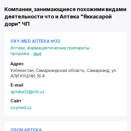
Компании, занимающиеся похожими видами
деятельности что и Аптека "Яккасарой
дори" ЧП
OXY-MED АПТЕКА №32
Аптеки
,
Фармацевтические препараты -
продажа
...
ещё
Адрес
Узбекистан, Самаркандская область, Самарканд,
ул.
АЛИ КУШЧИ
, 16 А
E-mail
apteka32@nfs.uz
Сайт
oxymed.uz
OSON APTEKA