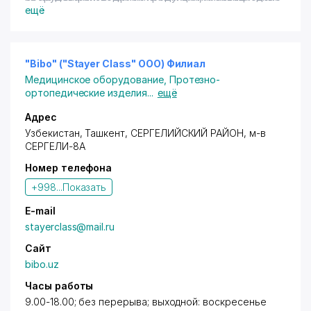
решения, применяемые в ее производстве, забота о
ручного труда, что позволяет обеспечить высокое
ещё
клиенте и чуткое реагирование на его запросы - это
качество нашей продукции. Налажен
приоритеты в нашей работе.
производственный процесс как массового, так и
индивидуального характера, что позволяет
обеспечить постоянную номенклатуру изделий и
"Bibo" ("Stayer Class" OOO) Филиал
индивидуальный подход.
Медицинское оборудование
,
Протезно-
ортопедические изделия
...
ещё
Адрес
Узбекистан,
Ташкент
,
СЕРГЕЛИЙСКИЙ РАЙОН
,
м-в
СЕРГЕЛИ-8А
Номер телефона
+998...
Показать
E-mail
stayerclass@mail.ru
Сайт
bibo.uz
Часы работы
9.00-18.00; без перерыва; выходной: воскресенье