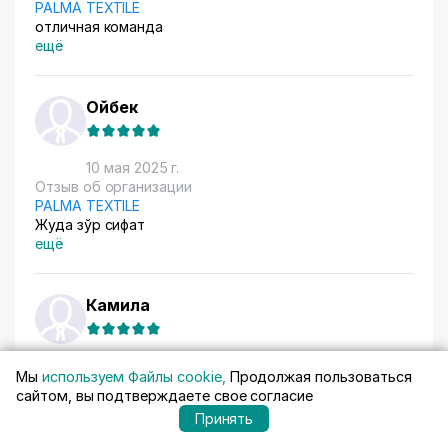
PALMA TEXTILE
отличная команда
ещё
Ойбек
10 мая 2025 г.
Отзыв об организации
PALMA TEXTILE
Жуда зўр сифат
ещё
Камила
6 апреля 2025 г.
Мы
используем Файлы cookie,
Продолжая пользоваться
Отзыв об организации
сайтом, вы подтверждаете свое согласие
"Eldas" OOO
Принять
У вас самые лучшие, качественные пломбы! спасибо
вам за работу!!!!