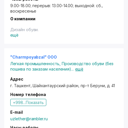
9.00-18.00; перерыв: 13.00-14.00; выходной: сб.,
воскресенье
О компании
Дизайн обуви.
ещё
"Charmpoyabzal" OOO
Легкая промышленность
,
Производство обуви (без
пошива по заказам населения)
...
ещё
Адрес
г. Ташкент
,
Шайхантаурский район
,
пр-т Беруни
, д. 41
Номер телефона
+998...
Показать
E-mail
uzlether@rambler.ru
Часы работы