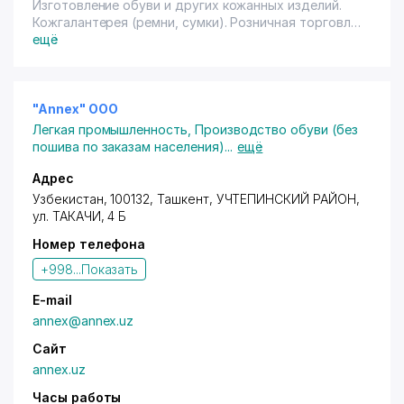
Изготовление обуви и других кожанных изделий.
Кожгалантерея (ремни, сумки). Розничная торговля
(туфли, сапоги, сумки). Кожаное снаряжение для
ещё
Мин. Обороны, СНБ, МВД. (ботинки, ремни, сумки,
куртки, перчатки). Кожа для обуви.
"Annex" ООО
Легкая промышленность
,
Производство обуви (без
пошива по заказам населения)
...
ещё
Адрес
Узбекистан, 100132,
Ташкент
,
УЧТЕПИНСКИЙ РАЙОН
,
ул. ТАКАЧИ, 4 Б
Номер телефона
+998...
Показать
E-mail
annex@annex.uz
Сайт
annex.uz
Часы работы