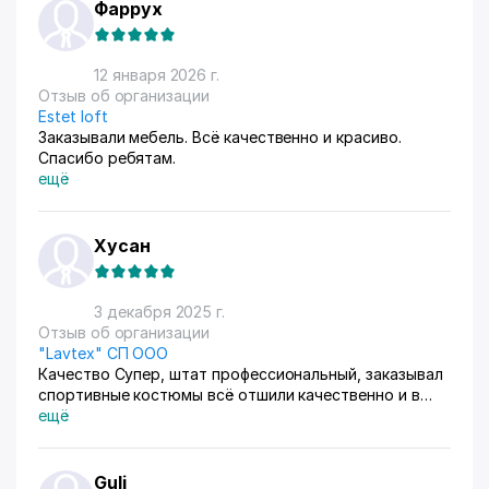
Фаррух
12 января 2026 г.
Отзыв об организации
Estet loft
Заказывали мебель. Всё качественно и красиво.
Спасибо ребятам.
ещё
Хусан
3 декабря 2025 г.
Отзыв об организации
"Lavtex" СП ООО
Качество Супер, штат профессиональный, заказывал
спортивные костюмы всё отшили качественно и в
сроки, рекомендую
ещё
Guli