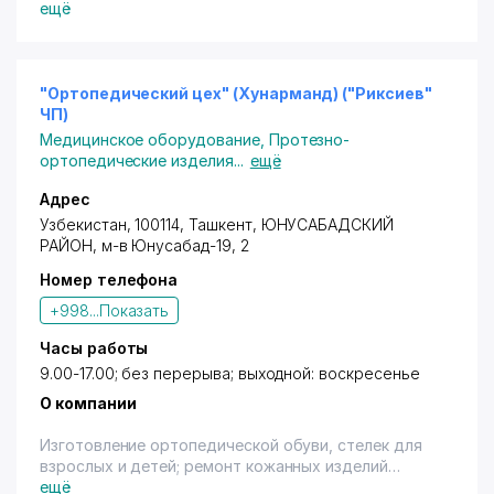
ещё
"Ортопедический цех" (Хунарманд) ("Риксиев"
ЧП)
Медицинское оборудование
,
Протезно-
ортопедические изделия
...
ещё
Адрес
Узбекистан, 100114,
Ташкент
,
ЮНУСАБАДСКИЙ
РАЙОН
,
м-в Юнусабад-19
, 2
Номер телефона
+998...
Показать
Часы работы
9.00-17.00; без перерыва; выходной: воскресенье
О компании
Изготовление ортопедической обуви, стелек для
взрослых и детей; ремонт кожанных изделий
(покраска, замена замка); изготовление обуви
ещё