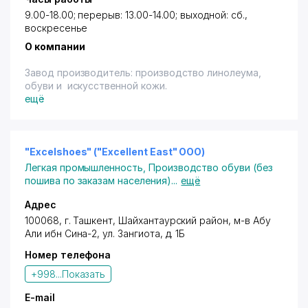
9.00-18.00; перерыв: 13.00-14.00; выходной: сб.,
воскресенье
О компании
Завод производитель: производство линолеума,
обуви и искусственной кожи.
ещё
"Excelshoes" ("Excellent East" ООО)
Легкая промышленность
,
Производство обуви (без
пошива по заказам населения)
...
ещё
Адрес
100068,
г. Ташкент
,
Шайхантаурский район
, м-в Абу
Али ибн Сина-2,
ул. Зангиота
, д. 1Б
Номер телефона
+998...
Показать
E-mail