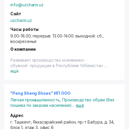
info@uzcharm.uz
Сайт
uzcharm.uz
Часы работы
9.00-18.00; перерыв: 13.00-14.00; выходной: сб.,
воскресенье
О компании
Развивает производство кожевенно-
обувной продукции в Республике Узбекистан .
Обработка кожи, производство кожгалантереи.
ещё
Экспорт кожи и обуви.
"Peng Sheng Shoes" ИП ООО
Легкая промышленность
,
Производство обуви (без
пошива по заказам населения)
...
ещё
Адрес
г. Ташкент
,
Яккасарайский район
,
пр-т Бабура
, д. 34,
блок 1, этаж 3, офис 6