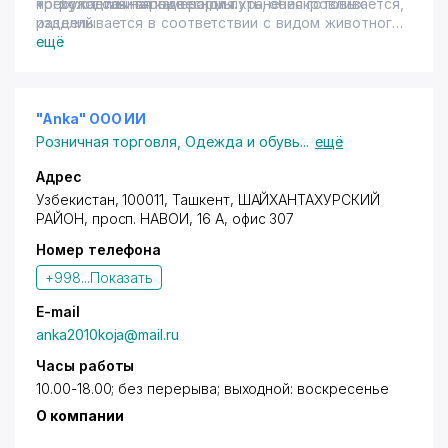
• холодильная камера для хранения готовых
требуют санитарные нормы.
погружается на подвесной путь, обескровливается,
изделий
разделывается в соответствии с видом животного.
На этом этапе важно соблюдать ветеринарный и
ещё
санитарно-гигиенический режим. Например, туши
должны передвигаться, не соприкасаясь ни с
полом, ни со стенами. Оборудование
устанавливается так, чтобы его впоследствии
"Anka" ООО ИИ
можно было промыть и продезинфицировать.
Розничная торговля
,
Одежда и обувь
...
ещё
Адрес
Узбекистан, 100011,
Ташкент
,
ШАЙХАНТАХУРСКИЙ
РАЙОН
,
просп. НАВОИ
, 16 А, офис 307
Номер телефона
+998...
Показать
E-mail
anka2010koja@mail.ru
Часы работы
10.00-18.00; без перерыва; выходной: воскресенье
О компании