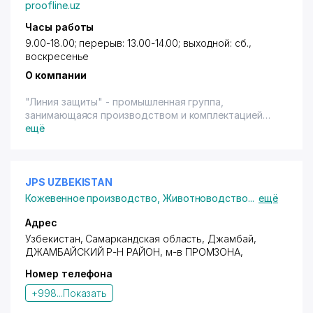
proofline.uz
Часы работы
9.00-18.00; перерыв: 13.00-14.00; выходной: сб.,
воскресенье
О компании
"Линия защиты" - промышленная группа,
занимающаяся производством и комплектацией
предприятий РУз спецодеждой, спецобувью,
ещё
средствами индивидуальной защиты
(современные противоаэрозольных респираторы
"Super Wind") и высокотехнологичным
оборудованием предназначенным для безопасной
JPS UZBEKISTAN
жизнедеятельности человека.
Кожевенное производство
,
Животноводство
...
ещё
Адрес
Узбекистан, Самаркандская область, Джамбай,
ДЖАМБАЙСКИЙ Р-Н РАЙОН
,
м-в ПРОМЗОНА
,
Номер телефона
+998...
Показать