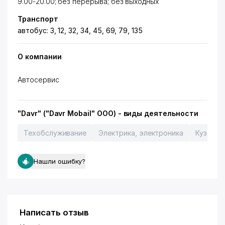
9.00-20.00; без перерыва; без выходных
Транспорт
автобус: 3, 12, 32, 34, 45, 69, 79, 135
О компании
Автосервис
"Davr" ("Davr Mobail" ООО) - виды деятельности
Техобслуживание
Электрика, электроника
Кузовны
Нашли ошибку?
Написать отзыв