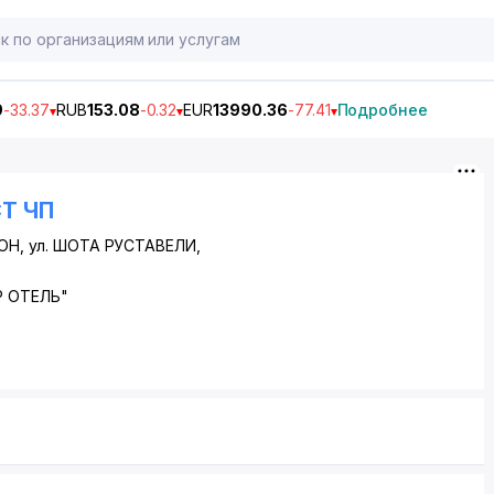
9
-33.37
RUB
153.08
-0.32
EUR
13990.36
-77.41
Подробнее
T ЧП
ОН
, ул. ШОТА РУСТАВЕЛИ,
Р ОТЕЛЬ"