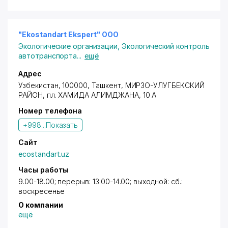
воздействии на окружающую среду)
• Разработка ЗВОС (заявления о воздействии на
окружающую среду)
• Разработка проекта ЗЭП (проект заявления об
"Ekostandart Ekspert" ООО
экологических последствиях)
Экологические организации
,
Экологический контроль
• Разработка проекта ПДВ (разработки проектов
автотранспорта
...
ещё
экологических нормативов предельно допустимых
выбросов загрязняющих веществ в атмосферу)
Адрес
• Разработка проекта ПДО (разработки проектов
Узбекистан, 100000,
Ташкент
,
МИРЗО-УЛУГБЕКСКИЙ
экологических нормативов образования и
РАЙОН
,
пл. ХАМИДА АЛИМДЖАНА
, 10 А
размещения отходов)
Номер телефона
• Разработка проекта ПДС (разработки проектов
экологических нормативов предельно допустимых
+998...
Показать
сбросов загрязняющих веществ в поверхностные
водоемы и рельеф местности)
Сайт
• Разработка проекта КЭН (разработки
ecostandart.uz
коммунального экологического норматива)
• Разработка проекта РСВ (Разрешения на
Часы работы
специальное водопользование или
9.00-18.00; перерыв: 13.00-14.00; выходной: сб.:
водопотребление)
воскресенье
• Экология, экоаудит и проведение
О компании
экологического аудита
ещё