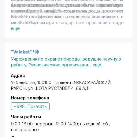
производственных площадках и на орошаемых
воду дает возможность добыть чистейшую
Анализ исследований в орошении показывает, что
землях Республики Узбекистан.
подземную воду, содержащую огромное
при капельном орошении экономия воды достигает
количество полезных веществ, минералов и
35-55%, а эффективность орошения увеличивается
микроэлементов.
на 38-50%, чем при стандартном орошении в виде
наводнения. При этом равномерность
ещё
распределения капельного орошения может
достигать 93% и выше по сравнению с
разбрызгивателями - на 60-80% и поверхностного
полива - на 50-60%. Это способствует увеличению
"Valakat" ЧФ
урожайности, защиты урожая и снижению
Учреждения по охране природы, ведущие научную
заболеваемости сельскохозяйственных культур.
работу
,
Экологические организации
...
ещё
Адрес
Узбекистан, 100100,
Ташкент
,
ЯККАСАРАЙСКИЙ
РАЙОН
, ул. ШОТА РУСТАВЕЛИ, 69 А/11
Номер телефона
+998...
Показать
Часы работы
9.00-18.00; перерыв: 13.00-14.00; выходной: сб.,
воскресенье