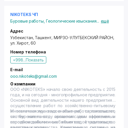
изучения и принятия совместных мер по улучшению
социально-экологической обстановки в
экологически кризисных регионах;
NIKOTEKS ЧП
• связь с международными организациями,
Буровые работы
,
Геологические изыскания
...
ещё
финансовыми институтами, иностранными
компаниями по вопросам гуманитарного
Адрес
сотрудничества;
Узбекистан, Ташкент,
МИРЗО-УЛУГБЕКСКИЙ РАЙОН
,
• внедрение экономических методов управления в
ул. Хирот
, 60
природоохранную деятельность, экологизация
бизнеса;
Номер телефона
• развитие экотуризма.
+998...
Показать
E-mail
ooo.nikoteks@gmail.com
О компании
OOO «NIKOTEKS» начало свою деятельность с 2015
года, и на сегодня - многопрофильное предприятие.
Основной вид деятельности нашего предприятия -
осуществление работ по хозяйственно-питьевому
и техническому водоснабжению, строительство
Многолетняя практика и опыт работы показывает,
систем капельного орошения для населения и
что бурение на воду является самым эффективным
народнохозяйственных объектов, строительство
способом добычи и снабжения водой надлежащего
водопонижающих дренажных систем на
качества и количества. Качественная скважина на