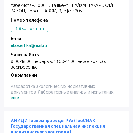
Узбекистан, 100011,
Ташкент
,
ШАЙХАНТАХУРСКИЙ
РАЙОН
,
просп. НАВОИ
, 9, офис 205
Номер телефона
+998...
Показать
E-mail
ekosertika@mail.ru
Часы работы
9.00-18.00; перерыв: 13.00-14.00; выходной: сб,
воскресенье
О компании
Разработка экологических нормативных
документов. Лабораторные анализы и испытания
загрязняющих веществ.
ещё
АНИДИ Госкомприроды РУз (ГосСИАК,
Государственная специальная инспекция
аналитического контроля )