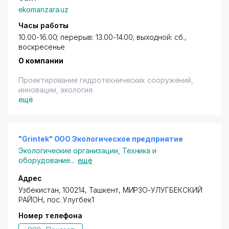
(ФЕС) коллекторов.
ekomanzara.uz
ПАРТНЕРСКИЕ ОТНОШЕНИЯ:
ООО НИИЦ «EcoTechGeoEngineering» активно
Часы работы
работает над развитием своей партнёрской сети.
10.00-16.00; перерыв: 13.00-14.00; выходной: сб.,
воскресенье
О компании
Проектирование гидротехнических сооружений,
инновации, экология.
ещё
"Grintek" ООО Экологическое предприятие
Экологические организации
,
Техника и
оборудование
...
ещё
Адрес
Узбекистан, 100214,
Ташкент
,
МИРЗО-УЛУГБЕКСКИЙ
РАЙОН
,
пос. Улугбек
1
Номер телефона