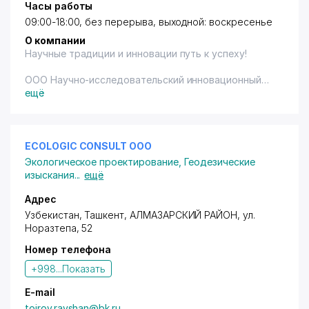
Часы работы
09:00-18:00, без перерыва, выходной: воскресенье
О компании
Научные традиции и инновации путь к успеху!
ООО Научно-исследовательский инновационный
центр «EcoTechGeoEngineering» (НИИЦ «ETGE») –
ещё
это ведущий партнёр в предоставлении сервисных
услуг и научных разработок по направлению
геолого-геофизических, технологических
исследований и инновационных разработок, а
ECOLOGIC CONSULT ООО
также по оказанию полного комплекса услуг в
Экологическое проектирование
,
Геодезические
сфере экологического консалтинга и
изыскания
...
ещё
природопользования, разработке экологических
нормативных проектов и обеспечения санитарно-
Адрес
эпидемиологического благополучия.
Узбекистан, Ташкент,
АЛМАЗАРСКИЙ РАЙОН
,
ул.
ООО НИИЦ «ETGE» выполняет работы для объектов
Норазтепа
, 52
I, II, III категории опасности воздействия на
Номер телефона
окружающую среду с высоким, средним и низким
риском воздействия.
+998...
Показать
Наши услуги:
Инженерно-экологические изыскания:
E-mail
Разработка материалов оценки воздействия на
toirov.ravshan@bk.ru