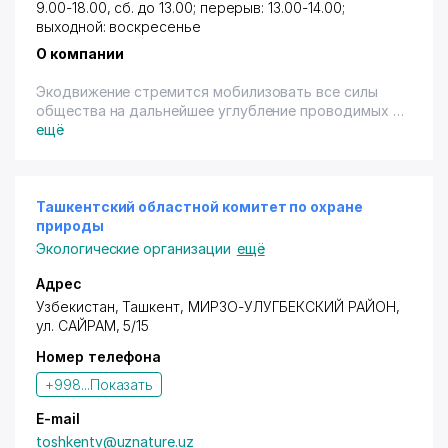
9.00-18.00, сб. до 13.00; перерыв: 13.00-14.00;
выходной: воскресенье
О компании
Экодвижение стремится мобилизовать все силы
общества на дальнейшее углубление проводимых в
стране преобразований, направленных на
ещё
реализацию и неукоснительное соблюдение прав
настоящего и будущих поколений граждан
Узбекистана на жизнь в благоприятной
окружающей природной среде, улучшение
Ташкентский областной комитет по охране
здоровья населения, охрану и рациональное
природы
использование всего комплекса природных
Экологические организации
ещё
ресурсов.
Главный лозунг Экодвижения "Здоровая среда -
Адрес
здоровый человек".
Узбекистан, Ташкент,
МИРЗО-УЛУГБЕКСКИЙ РАЙОН
,
ул. САЙРАМ, 5/15
Номер телефона
+998...
Показать
E-mail
toshkentv@uznature.uz