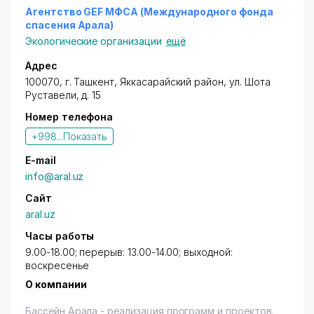
Агентство GEF МФСА (Международного фонда
спасения Арала)
Экологические организации
ещё
Адрес
100070, г. Ташкент,
Яккасарайский район
,
ул. Шота
Руставели
, д. 15
Номер телефона
+998...
Показать
E-mail
info@aral.uz
Сайт
aral.uz
Часы работы
9.00-18.00; перерыв: 13.00-14.00; выходной:
воскресенье
О компании
Бассейн Арала - реализация программ и проектов.