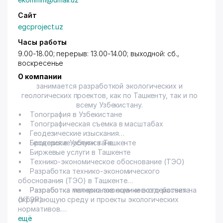
Сайт
egcproject.uz
Часы работы
9.00-18.00; перерыв: 13.00-14.00; выходной: сб.,
воскресенье
О компании
занимается разработкой экологических и
геологических проектов, как по Ташкенту, так и по
всему Узбекистану.
• Топография в Узбекистане
• Топографическая съемка в масштабах
• Геодезические изыскания
• Геодезия в Узбекистане
• Брокерские услуги в Ташкенте
• Биржевые услуги в Ташкенте
• Технико-экономическое обоснование (ТЭО)
• Разработка технико-экономического
обоснования (ТЭО) в Ташкенте
• Разработка технико-экономического расчета
• Разработка материалов оценки воздействия на
(УТЭР)
окружающую среду и проекты экологических
нормативов.
• Разработка ПЗВОС (проект заявления о
ещё