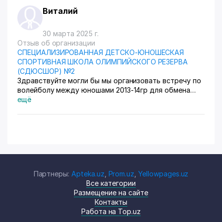
Виталий
30 марта 2025 г.
Отзыв об организации
СПЕЦИАЛИЗИРОВАННАЯ ДЕТСКО-ЮНОШЕСКАЯ
СПОРТИВНАЯ ШКОЛА ОЛИМПИЙСКОГО РЕЗЕРВА
(СДЮСШОР) №2
Здравствуйте могли бы мы организовать встречу по
волейболу между юношами 2013-14гр для обмена
игровым опытом?
ещё
Партнеры:
Apteka.uz
,
Prom.uz
,
Yellowpages.uz
Все категории
Размещение на сайте
Контакты
Работа на Top.uz