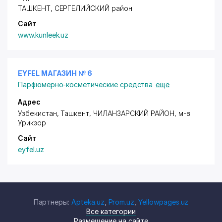
ТАШКЕНТ,
СЕРГЕЛИЙСКИЙ район
Сайт
www.kunleek.uz
EYFEL МАГАЗИН № 6
Парфюмерно-косметические средства
ещё
Адрес
Узбекистан, Ташкент,
ЧИЛАНЗАРСКИЙ РАЙОН
,
м-в
Урикзор
Сайт
eyfel.uz
Партнеры:
Apteka.uz
,
Prom.uz
,
Yellowpages.uz
Все категории
Размещение на сайте