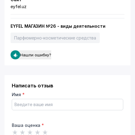
eyfel.uz
EYFEL МАГАЗИН №26 - виды деятельности
Парфюмерно-косметические средства
Нашли ошибку?
Написать отзыв
Имя
*
Ваша оценка
*
★
★
★
★
★