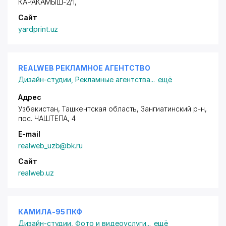
КАРАКАМЫШ-2/1
,
Сайт
yardprint.uz
REALWEB РЕКЛАМНОЕ АГЕНТСТВО
Дизайн-студии
,
Рекламные агентства
...
ещё
Адрес
Узбекистан, Ташкентская область, Зангиатинский р-н,
пос. ЧАШТЕПА
, 4
E-mail
realweb_uzb@bk.ru
Сайт
realweb.uz
КАМИЛА-95 ПКФ
Дизайн-студии
,
Фото и видеоуслуги
...
ещё