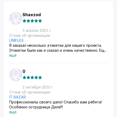
Shaxzod
3 апреля 2025 г.
Отзыв об организации
UNIFLEX
Я заказал несколько этикетки для нашего проекта.
Этикетки были как я сказал и очень качественно. Ещё
есть свои дизайнеры👍
ещё
0
2 октября 2020 г.
Отзыв об организации
IT BAZAR
Профессионалы своего дело! Спасибо вам ребята!
Особенно сотруднице Диле!!!
ещё