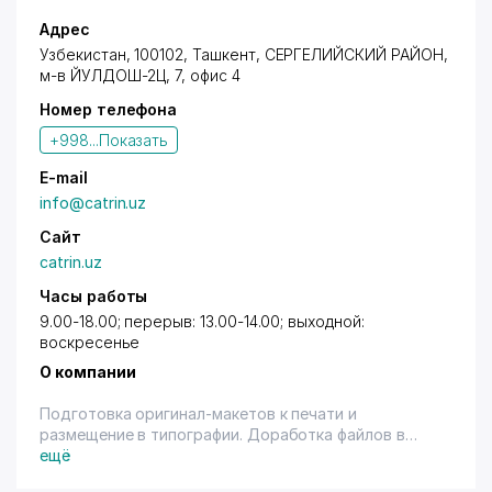
Адрес
Узбекистан, 100102,
Ташкент
,
СЕРГЕЛИЙСКИЙ РАЙОН
,
м-в ЙУЛДОШ-2Ц, 7, офис 4
Номер телефона
+998...
Показать
E-mail
info@catrin.uz
Сайт
catrin.uz
Часы работы
9.00-18.00; перерыв: 13.00-14.00; выходной:
воскресенье
О компании
Подготовка оригинал-макетов к печати и
размещение в типографии. Доработка файлов в
соответствии с требованиями типографий.
ещё
Обслуживание компьютеров и оргтехники.