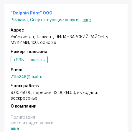
"Dolphin Print" ООО
Реклама
,
Сопутствующие услуги
...
ещё
Адрес
Узбекистан,
Ташкент
,
ЧИЛАНЗАРСКИЙ РАЙОН
, ул.
МУКИМИ, 100, офис 26
Номер телефона
+998...
Показать
E-mail
7115248@mail.ru
Часы работы
9.00-18.00; перерыв: 13.00-14.00; выходной:
воскресенье
О компании
Полиграфия
Фото и видео услуги
Сувенирная продукция
ещё