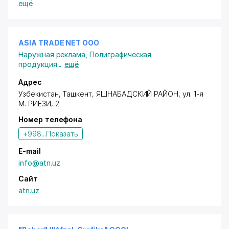
(фото на одежду).
ещё
Владельцам дисконтных карт с логотипом "Город
Скидок" предоставляются cкидки в размере:
5% (переч.) - на ризографию от 1000 листов
ASIA TRADE NET ООО
формата А4;
Наружная реклама
,
Полиграфическая
10% (переч.) - на цифровую печать от 100 листов
продукция
...
ещё
формата А4.
Адрес
Узбекистан, Ташкент,
ЯШНАБАДСКИЙ РАЙОН
,
ул. 1-я
М. РИЁЗИ
, 2
Номер телефона
+998...
Показать
E-mail
info@atn.uz
Сайт
atn.uz