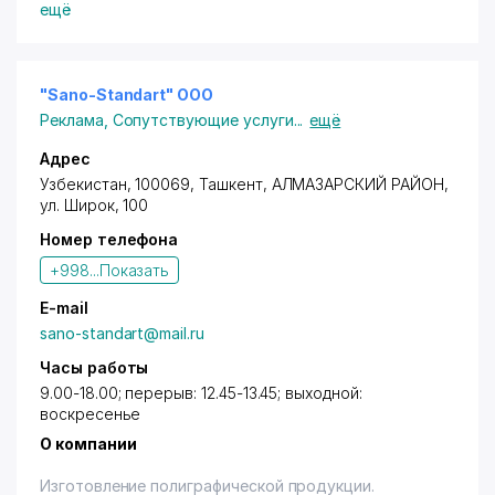
(ручки, майки, визитницы и т.д.). Оформление
ещё
наружной рекламой.
"Sano-Standart" ООО
Реклама
,
Сопутствующие услуги
...
ещё
Адрес
Узбекистан, 100069,
Ташкент
,
АЛМАЗАРСКИЙ РАЙОН
,
ул. Широк
, 100
Номер телефона
+998...
Показать
E-mail
sano-standart@mail.ru
Часы работы
9.00-18.00; перерыв: 12.45-13.45; выходной:
воскресенье
О компании
Изготовление полиграфической продукции.