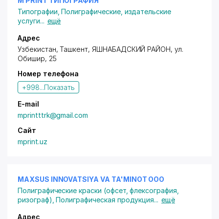
M PRINT ТИПОГРАФИЯ
Типографии
,
Полиграфические, издательские
услуги
...
ещё
Адрес
Узбекистан, Ташкент,
ЯШНАБАДСКИЙ РАЙОН
,
ул.
Обишир
, 25
Номер телефона
+998...
Показать
E-mail
mprintttrk@gmail.com
Сайт
mprint.uz
MAXSUS INNOVATSIYA VA TA'MINOT ООО
Полиграфические краски (офсет, флексография,
ризограф)
,
Полиграфическая продукция
...
ещё
Адрес