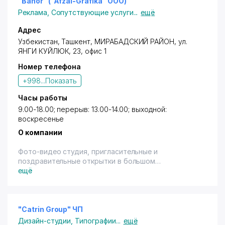
"Bahor" ("Afzal-Grafika" ООО)
Реклама
,
Сопутствующие услуги
...
ещё
Адрес
Узбекистан, Ташкент,
МИРАБАДСКИЙ РАЙОН
, ул.
ЯН
ГИ КУЙЛЮК
, 23, офис 1
Номер телефона
+998...
Показать
Часы работы
9.00-18.00; перерыв: 13.00-14.00; выходной:
воскресенье
О компании
Фото-видео студия, пригласительные и
поздравительные открытки в большом
ассортименте.
ещё
"Catrin Group" ЧП
Дизайн-студии
,
Типографии
...
ещё