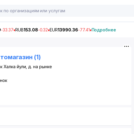
9
-33.37
RUB
153.08
-0.32
EUR
13990.36
-77.41
Подробнее
томагазин (1)
ик Халка йули
, д. на рынке
ынок