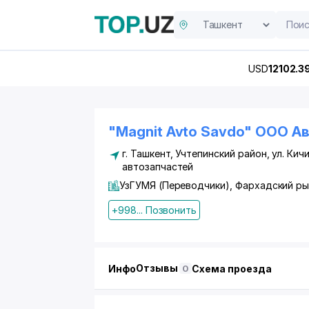
USD
12102.3
"Magnit Avto Savdo" ООО Ав
г. Ташкент
,
Учтепинский район
,
ул. Кич
автозапчастей
УзГУМЯ (Переводчики), Фархадский р
+998... Позвонить
Отзывы
Инфо
Схема проезда
0