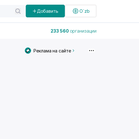
Добавить
O`zb
233 560
организации
Реклама на сайте