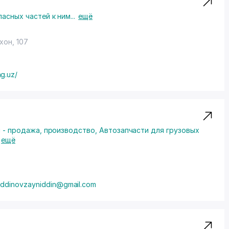
асных частей к ним
...
ещё
хон, 107
g.uz/
 - продажа, производство
,
Автозапчасти для грузовых
ещё
ddinovzayniddin@gmail.com