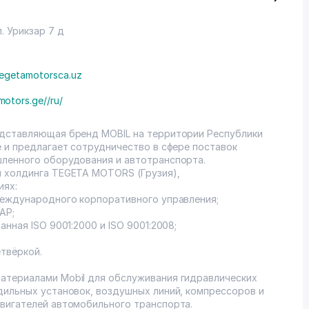
. Урикзар 7 д
egetamotorsca.uz
motors.ge//ru/
едставляющая бренд MOBIL на территории Республики
е и предлагает сотрудничество в сфере поставок
шленного оборудования и автотранспорта.
м холдинга TEGETA MOTORS (Грузия),
иях:
международного корпоративного управления;
AP;
нная ISO 9001:2000 и ISO 9001:2008;
твёркой.
атериалами Mobil для обслуживания гидравлических
дильных установок, воздушных линий, компрессоров и
вигателей автомобильного транспорта.