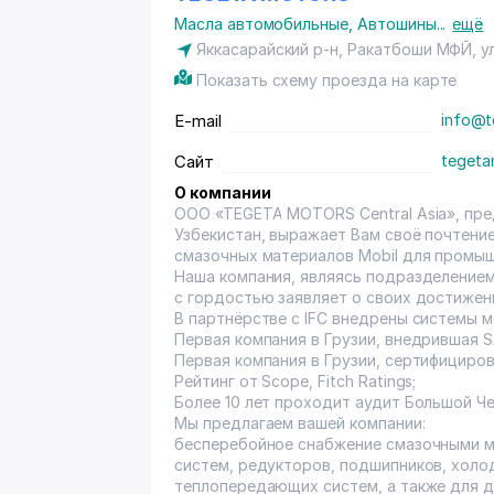
Масла автомобильные
,
Автошины
...
ещё
Яккасарайский р-н, Ракатбоши МФЙ, ул
Показать схему проезда на карте
E-mail
info@t
Сайт
tegeta
О компании
ООО «TEGETA MOTORS Central Asia», пр
Узбекистан, выражает Вам своё почтени
смазочных материалов Mobil для промы
Наша компания, являясь подразделение
с гордостью заявляет о своих достижен
В партнёрстве с IFC внедрены системы 
Первая компания в Грузии, внедрившая S
Первая компания в Грузии, сертифицирова
Рейтинг от Scope, Fitch Ratings;
Более 10 лет проходит аудит Большой Че
Мы предлагаем вашей компании:
бесперебойное снабжение смазочными м
систем, редукторов, подшипников, холо
теплопередающих систем, а также для д