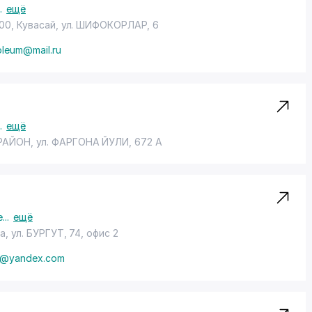
..
ещё
00, Кувасай,
ул. ШИФОКОРЛАР
, 6
oleum@mail.ru
..
ещё
РАЙОН
, ул. ФАРГОНА ЙУЛИ, 672 А
е
...
ещё
ра,
ул. БУРГУТ
, 74, офис 2
h@yandex.com