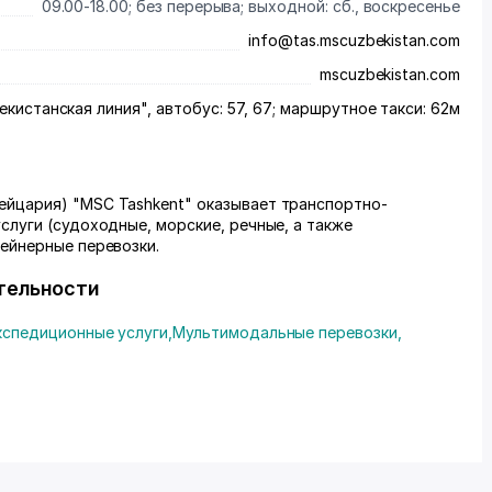
09.00-18.00; без перерыва; выходной: сб., воскресенье
info@tas.mscuzbekistan.com
mscuzbekistan.com
екистанская линия", автобус: 57, 67; маршрутное такси: 62м
йцария) "MSC Tashkent" оказывает транспортно-
слуги (судоходные, морские, речные, а также
ейнерные перевозки.
тельности
кспедиционные услуги
,
Мультимодальные перевозки
,