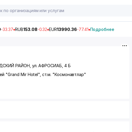
9
-33.37
RUB
153.08
-0.32
EUR
13990.36
-77.41
Подробнее
ДСКИЙ РАЙОН
, ул. АФРОСИАБ, 4 Б
 "Grand Mir Hotel", ст.м. "Космонавтлар"