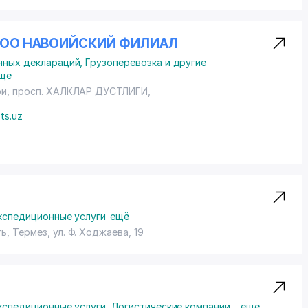
 ООО НАВОИЙСКИЙ ФИЛИАЛ
нных деклараций
,
Грузоперевозка и другие
щё
ои,
просп. ХАЛКЛАР ДУСТЛИГИ
,
ts.uz
кспедиционные услуги
ещё
ь, Термез,
ул. Ф. Ходжаева
, 19
кспедиционные услуги
,
Логистические компании
...
ещё