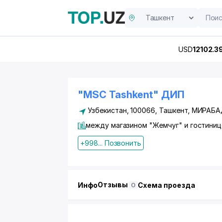
USD
12102.3
"MSC Tashkent" ДИП
Узбекистан, 100066,
Ташкент
,
МИРАБА
между магазином "Жемчуг" и гостиницей
+998... Позвонить
Отзывы
Инфо
Схема проезда
0