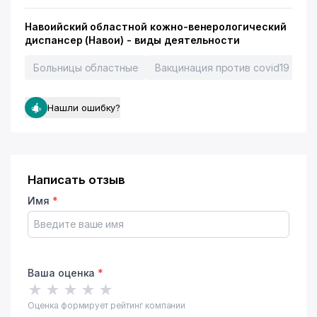
Навоийский областной кожно-венерологический
диспансер (Навои) - виды деятельности
Больницы областные
Вакцинация против covid19
Нашли ошибку?
Написать отзыв
Имя
*
Ваша оценка
*
★
★
★
★
★
Оценка формирует рейтинг компании