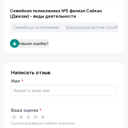
Семейная поликлиника №5 филиал Сайхан
(Джизак) - виды деятельности
Семейные поликлиники
Вакцинация против covid19
Нашли ошибку?
Написать отзыв
Имя
*
Ваша оценка
*
★
★
★
★
★
Оценка формирует рейтинг компании